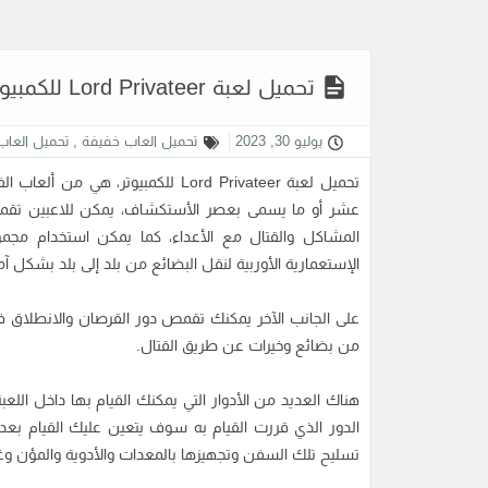
تحميل لعبة Lord Privateer للكمبيوتر برابط مباشر
يوليو 30, 2023
تحميل العاب خفيفة
,
تحميل العاب 
تحميل لعبة Lord Privateer
للكمبيوتر، هي من ألعاب الفي
عشر أو ما يسمى بعصر الأستكشاف، يمكن للاعبين تقمص ا
المشاكل والقتال مع الأعداء، كما يمكن استخدام مجم
الإستعمارية الأوربية لنقل البضائع من بلد إلى بلد بشكل 
على الجانب الآخر يمكنك تقمص دور القرصان والانطلاق ف
من بضائع وخيرات عن طريق القتال.
هناك العديد من الأدوار التي يمكنك القيام بها داخل اللعب
الدور الذي قررت القيام به سوف يتعين عليك القيام بع
تسليح تلك السفن وتجهيزها بالمعدات والأدوية والمؤن وغي