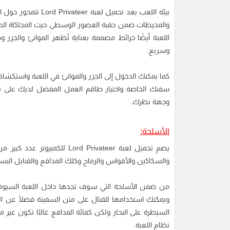
بيئة اللعب بعد تحميل
والمحيطات ضمن حقبة العصور الوسطى حيث المحاكاة الدقي
اللعبة أيضًا خرائط مصممة بعناية تُظهر الموانئ والجز
وسريع.
كما يمكنك الدخول إلى الجزر والموانئ في اللعبة واستكشا
سفنك الخاصة واختيار طاقم العمل المفضل لديك على تل
وجهة نظرك.
الأسلحة:
يضم تحميل لعبة ord Privateer
والسكاكين والأقواس والرماح وكلك المدافع والقنابل البسي
من ضمن الأسلحة التي سوف تجدها داخل اللعبة السيوف 
ويمكنك استخدامها للقتال على متن السفينة فضلًا عن ال
السيطرة على البحار ولكن كفائة المدافع غالبًا تكون غير محد
نظام اللعبة.