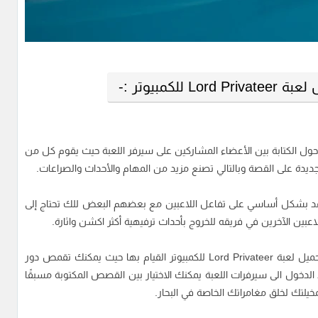
للكمبيوتر :-
في لعبة Lord Privateer بشكل كبير حول الكتابة بين الأعضاء المشاركين على سيرفر اللعبة حيث يقوم كل من
ديدة على القصة وبالتالي تصنع مزيد من المهام والأحداث والصراعات.
عتمد بشكل أساسي على تفاعل اللاعبين مع بعضهم البعض للك تحتاج إلى
بين الآخرين في فريقه للخروج بأحداث ترفيهية أكثر اكشن واثارة.
كما أن هناك العديد من الأدوار التي يمكن للاعبين بعد تحميل لعبة Lord Privateer للكمبيوتر القيام بها حيث يمكنك تقمص دور
عند الدخول الى سيرفرات اللعبة يمكنك الاختيار بين القصص المكتوبة مسبقًا
لمخيلتك لخلق مغامراتك الخاصة في البحار.