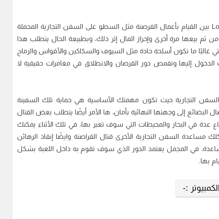
تتنوع المهام المسندة إليك مع تحميل لعبة Lord Privateer بين القيام بأعمال القرصنة مثل السطو على السفن التجارية المحملة
ثم بيعها مرة أخرى وإحراز المال إثر ذلك، وبطبيعة الحال يتطلب هذا
لتي غالبًا ما تكون أسلحة حادة مثل السيوف والسكاكين والأقواس والرماح
الدخول إليها وتقمص دور القرصان والانطلاق في مغامرات حقيقية لا
 السفن التجارية حيث تكون مهمتك الأساسية هي حماية تلك السفينة
 البضائع إلى وجهتها النهائية بأمان، ها الأمر أيضًا يتطلب بعض القتال
ع عدة في البحار والمحيطات التي سوف تعبر بها، في تلك الأثناء يمكنك
لك مساعدة السفن التجارية الأخرى قتال القراصنة وايضًا إنقاذ الرهائن
ساعدة، في المجمل يعتمد الدور الذي سوف تقوم به داخل اللعبة بشكل
م بها.
مبيوتر :-