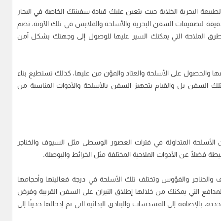
 لعبة Lord Privateer تتمحور حول الطبيعة البحرية الخلابة حيث يتعين عليك قيادة سفينتك الخاصة في البحار
قة لتصميمات السفن البحرية والأسلحة والملابس في تلك الآونة، تضم
ر وطرق الملاحة التي يمكنك السير عليها للوصول إلى وجهتك بشكل آمن
فها والحصول على الأسلحة والعتاد والمؤن من عليها، كذلك تستطيع بناء
ك السفن بل والقيام بتجهيز السفن بالأسلحة والأدوات المناسبة من
L للكمبيوتر عدد كبير من الأسلحة المتداولة في فترات العصور الوسطى مثل السيوف والخناجر
طة فضلًا عن الأدوات الملاحية المختلفة مثل الخرائط والبوصلة.
والخناجر والفؤوس وتختلف تلك الأسلحة في درجة فعاليتها وأحجامها
مدافع التي يمكنك من خلالها إطلاق النيران على السفن القريبة وفرض
دة، بالإضافة إلى المسدسات والبنادق البدائية التي تم إدخالها حديثًا إلى