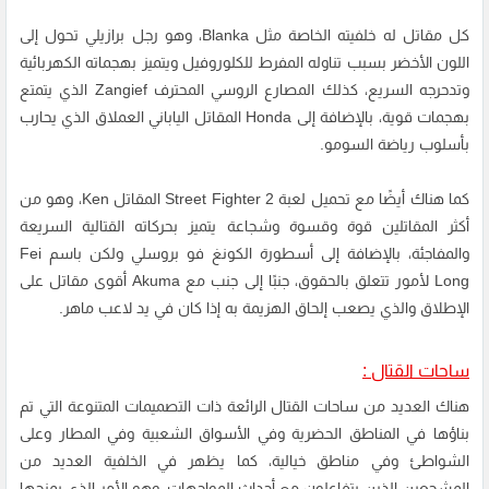
كل مقاتل له خلفيته الخاصة مثل Blanka، وهو رجل برازيلي تحول إلى
اللون الأخضر بسبب تناوله المفرط للكلوروفيل ويتميز بهجماته الكهربائية
وتدحرجه السريع، كذلك المصارع الروسي المحترف Zangief الذي يتمتع
بهجمات قوية، بالإضافة إلى Honda المقاتل الياباني العملاق الذي يحارب
بأسلوب رياضة السومو.
كما هناك أيضًا مع تحميل لعبة Street Fighter 2 المقاتل Ken، وهو من
أكثر المقاتلين قوة وقسوة وشجاعة يتميز بحركاته القتالية السريعة
والمفاجئة، بالإضافة إلى أسطورة الكونغ فو بروسلي ولكن باسم Fei
Long لأمور تتعلق بالحقوق، جنبًا إلى جنب مع Akuma أقوى مقاتل على
الإطلاق والذي يصعب إلحاق الهزيمة به إذا كان في يد لاعب ماهر.
ساحات القتال :
هناك العديد من ساحات القتال الرائعة ذات التصميمات المتنوعة التي تم
بناؤها في المناطق الحضرية وفي الأسواق الشعبية وفي المطار وعلى
الشواطئ وفي مناطق خيالية، كما يظهر في الخلفية العديد من
المشجعين الذين يتفاعلون مع أحداث المواجهات، وهو الأمر الذي يمنحها