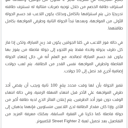
استنزاف طاقة الخصم من خلال توجيه ضربات متتالية له تستنزف طاقته
تدريجيًا حتى يتم استنزافها بالكامل وبذلك يكون اللاعب قد حسم الجولة
الأولى من المواجهة، وبعدها تبدأ الجولة الثانية وطرفي المواجهة بكامل
طاقتهما.
في حالة فوز اللاعب في كلتا الجولتين يكون قد ربح المباراة، ولكن إذا فاز
كل طرف بجوله واحدة فقط يتم اللجوء إلى جولة فاصلة من يفوز بها
يكون قد حسم المباراة لصالحه، مع العلم أنه في حال إنتهاء الجولة
الفاصلة ولطرفي المواجهة نفس القدر من الطاقة، يتم لعب جولات
إضافية آخري قد تصل إلى 10 جولات.
تتميز الجولة بأن لها وقت محدد يبلغ 100 ثانية ويجب أن يقضي أحد
طرفي المواجهة علي الآخر قبل انتهاء المهلة الزمنية، وفي حالة انتهاء
الوقت دون فوز أحد الطرفين، يتم إعلان الفائز الذي لديه طاقة أكبر من
الآخر، وإذا كان مقدار الطاقة لدى اللاعبين متساويين فإنهما يذهبان إلى
جولة فاصلة كما ذكرنا في الفقرة السابقة، يمكنك معرفة المزيد من
التفاصيل بعد تحميل لعبة Street Fighter 2 للكمبيوتر.