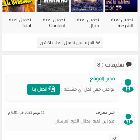
تحميل لعبة
تحميل لعبة
تحميل لعبة
تحميل لعبة
الشرطة
جنرال
Content
Total
القديمة
القديمة
Warning
Overdose
Virtua Cop
Generals
للكمبيوتر
للكمبيوتر
المزيد من تحميل العاب اكشن
من ميديا
Zero Hour
من ميديا
من ميديا
فاير
للكمبيوتر
فاير
فاير
مضغوطة
تعليقات : 8
مدير الموقع
تواصل معي لحل آي مشكلة :
اتصل بنا
غير معرف
11 يونيو 2022 في 6:01 م
عاوزين لعبة ابطال الكرة الفرسان
رد