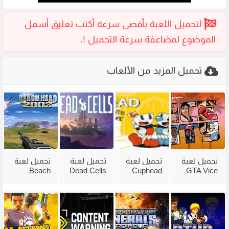
تحميل المزيد من الألعاب
تحميل لعبة
تحميل لعبة
تحميل لعبة
تحميل لعبة
Beach
Dead Cells
Cuphead
GTA Vice
City
للكمبيوتر
للكمبيوتر
Head 2002
للكمبيوتر
من ميديا
مع جميع
للكمبيوتر
مضغوطة
فاير بحجم
الاضافات
من ميديا
من ميديا
صغير
فاير
فاير