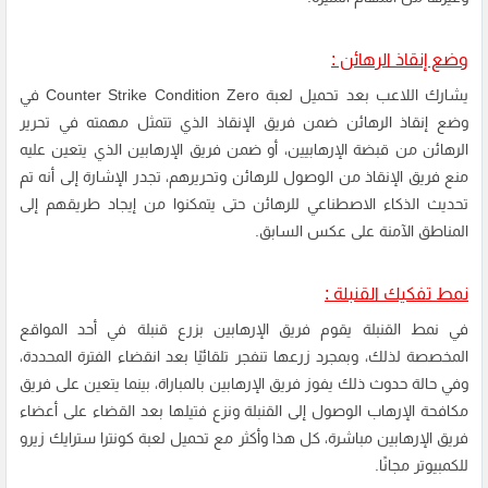
وضع إنقاذ الرهائن :
يشارك اللاعب بعد تحميل لعبة Counter Strike Condition Zero في
وضع إنقاذ الرهائن ضمن فريق الإنقاذ الذي تتمثل مهمته في تحرير
الرهائن من قبضة الإرهابيين، أو ضمن فريق الإرهابين الذي يتعين عليه
منع فريق الإنقاذ من الوصول للرهائن وتحريرهم، تجدر الإشارة إلى أنه تم
تحديث الذكاء الاصطناعي للرهائن حتى يتمكنوا من إيجاد طريقهم إلى
المناطق الآمنة على عكس السابق.
نمط تفكيك القنبلة :
في نمط القنبلة يقوم فريق الإرهابين بزرع قنبلة في أحد المواقع
المخصصة لذلك، وبمجرد زرعها تنفجر تلقائيًا بعد انقضاء الفترة المحددة،
وفي حالة حدوث ذلك يفوز فريق الإرهابين بالمباراة، بينما يتعين على فريق
مكافحة الإرهاب الوصول إلى القنبلة ونزع فتيلها بعد القضاء على أعضاء
فريق الإرهابين مباشرة، كل هذا وأكثر مع تحميل لعبة كونترا سترايك زيرو
للكمبيوتر مجانًا.