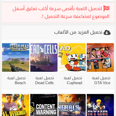
تحميل المزيد من الألعاب
تحميل لعبة
تحميل لعبة
تحميل لعبة
تحميل لعبة
Beach
Dead Cells
Cuphead
GTA Vice
City
للكمبيوتر
للكمبيوتر
Head 2002
للكمبيوتر
من ميديا
مع جميع
للكمبيوتر
مضغوطة
فاير بحجم
الاضافات
من ميديا
من ميديا
صغير
فاير
فاير