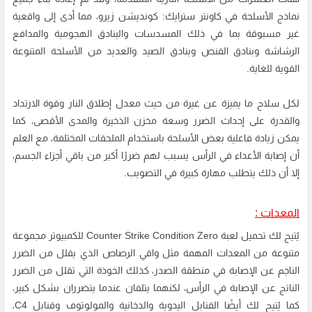
نماذج الأسلحة في كاونتر سترايك: كونديشن زيرو، مما أدى إلى واقعية
غير مسبوقة بما في ذلك المسدسات والبنادق الهجومية والمدافع
الرشاشة وبنادق القنص وبنادق الصيد والعديد من الأسلحة المتنوعة
القوية للغاية.
لكل سلاح ما يميزة عن غيرة من حيث معدل إطلاق النار وقوة الارتداد
والقدرة على إحداث الضرر وسعة مخزن الذخيرة والمدى الأقصى، كما
يمكن زيادة فاعلية بعض الأسلحة باستخدام الملحقات المختلفة، مع العلم
أن إصابة الأعداء في الرأس يسبب لهم ضررًا أكبر من باقي أجزاء الجسم،
إلا أن ذلك يتطلب مهارة كبيرة في التصويب.
المعدات :
يُتيح لك تحميل لعبة Counter Strike Condition Zero للكمبيوتر مجموعة
متنوعة من المعدات المهمة مثل واقي الرصاص الذي يقلل من الضرر
الناجم عن الإصابة في منطقة الصدر، كذلك الخوذة التي تقلل من الضرر
الناتج عن الإصابة في الرأس، لكنهما يتلفان عندما يتضرران بشكل كبير،
كما يُتيح لك أيضًا القنابل اليدوية والدخانية والمولوتوف وقنابل C4،