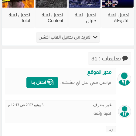
تحميل لعبة
تحميل لعبة
تحميل لعبة
تحميل لعبة
الشرطة
جنرال
Content
Total
القديمة
القديمة
Warning
Overdose
Virtua Cop
Generals
للكمبيوتر
للكمبيوتر
المزيد من تحميل العاب اكشن
من ميديا
Zero Hour
من ميديا
من ميديا
فاير
للكمبيوتر
فاير
فاير
مضغوطة
تعليقات : 31
مدير الموقع
تواصل معي لحل آي مشكلة :
اتصل بنا
غير معرف
3 يونيو 2022 في 12:13 م
لعبة رائعة
رد