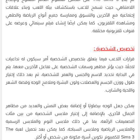
اللامتناهي، حيث تسمح للاعب باستكشاف بيئة اللعب وبناء علاقات
إجتماعية مع الآخرين والتسوق وممارسة جميع أنواع الرياضة والطهي
ومشاهدة التلفزيون، كما يمكن ايضًا إنشاء فيلم سينمائي وعرضه على
قنوات تلفزيونية مختلفة.
تخصيص الشخصية :
قرارات اللاعب فيما يتعلق بتخصيص الشخصية أمر سيكون له تداعيات
لاحقًا، حيث يؤثر مظهر وسمات الشخصية على تفاعل الآخرين معها، يتم
في البداية تحديد الاسم والجنس والعمر للشخصية، ثم بعد ذلك إختيار
طول ووزن الجسم والعضلات ولون البشرة وملامح الوجه وقصة الشعر
واللحية والشارب.
يمكن جعل الوجه بيضاويًا أو إضافة بعض النمش والعديد من مظاهر
الجمال الأخرى، بالإضافة إلى إختيار ملابس الشخصية من بين مئات
التصميمات الرائعة، بما في ذلك ملابس النوم والملابس الرسمية
والملابس الرياضية وملابس السباحة، كما يمكن بعد تحميل لعبة The
Sims 3 للكمبيوتر تكوين أسرة مكونة من شخص أو أكثر.