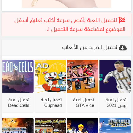
تحميل المزيد من الألعاب
تحميل لعبة
تحميل لعبة
تحميل لعبة
تحميل لعبة
بيس 2021
GTA Vice
Cuphead
Dead Cells
للكمبيوتر
City
للكمبيوتر
للكمبيوتر
وللاندرويد
للكمبيوتر
من ميديا
مع جميع
بالتعليق
مضغوطة
فاير بحجم
الاضافات
العربي
من ميديا
صغير