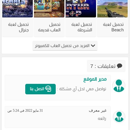
فاير
تحميل لعبة
تحميل لعبة
تحميل
تحميل لعبة
Beach
الشرطة
العاب قديمة
جنرال
Head 2002
القديمة
للكمبيوتر
القديمة
للكمبيوتر
Virtua Cop
للاجهزة
Generals
المزيد من تحميل العاب للكمبيوتر
من ميديا
من ميديا
الضعيفة
Zero Hour
فاير
فاير
برابط مباشر
للكمبيوتر
تعليقات : 7
مدير الموقع
تواصل معي لحل آي مشكلة :
اتصل بنا
غير معرف
31 مايو 2022 في 5:24 ص
رائعه