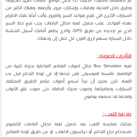
تم تصميمها بأسلوب محترف جدًا يحاكي الواقع، فهناك طرق صحراوية،
وطرق داخل المدينة، ولافتات، وإشارات مرور، وأرصفة، وهناك الكثير من
السيارات الآخرى التي تلتزم بقواعد السير والمرور، وأنت أيضًا عليك الالتزام
بهذه القواعد، عقب تحميل لعبة محاكي الباصات يجب تتبع خط السير
الذي تم تحديده عن طريق GPS، والذي يظهر أمامك أسفل الشاشة
داخل السيارة بسهم ازرق اللون، لكي تصل إلى وجهتك.
التأثيرات الصوتية :
لعبة Bus Simulator تحاكي اصوات العناصر التفاعلية بدرجة كبيرة من
الواقعية، بالنسبة للموسيقى فلن تجدها إلا في لوحة التحكم قبل بدء
اللعبة، لكن بمجرد أن تبدأ تسمع أصوات عناصر الطريق المختلفة،
السيارات، وصافراتها، وصوت محرك الحافلة، حتى صوت غلق الأبواب
وفتحها قد تسمعه بوضوح.
طريقة اللعب :
يمكنك ممارسة اللعب بعد تحميل لعبة محاكي الباصات للكمبيوتر
باستخدام ذراع التحكم، أو دركسيون الالعاب، او عن طريق لوحة المفاتيح