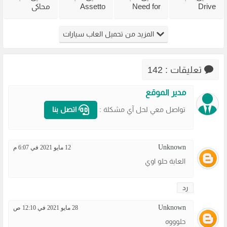
Drive
Need for
Assetto
محاكي
Beyond
Speed
Corsa
الباصات Bus
Horizons
Carbon من
Competizione
Simulator
المزيد من تحميل العاب سيارات
للكمبيوتر
ميديا فاير
للكمبيوتر
للكمبيوتر
مجانًا
مجانًا
مجانًا
مجانًا
تعليقات : 142
مدير الموقع
تواصل معي لحل آي مشكلة :
اتصل بنا
Unknown
12 مايو 2021 في 6:07 م
العابة حلو اوي
رد
Unknown
28 مايو 2021 في 12:10 ص
حلوووه