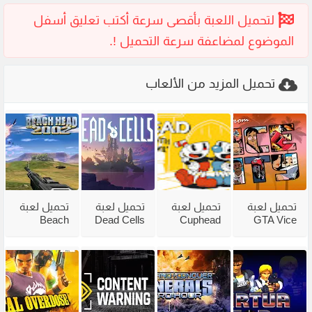
تحميل المزيد من الألعاب
تحميل لعبة
تحميل لعبة
تحميل لعبة
تحميل لعبة
Beach
Dead Cells
Cuphead
GTA Vice
City
للكمبيوتر
للكمبيوتر
Head 2002
للكمبيوتر
من ميديا
مع جميع
للكمبيوتر
مضغوطة
فاير بحجم
الاضافات
من ميديا
من ميديا
صغير
فاير
فاير