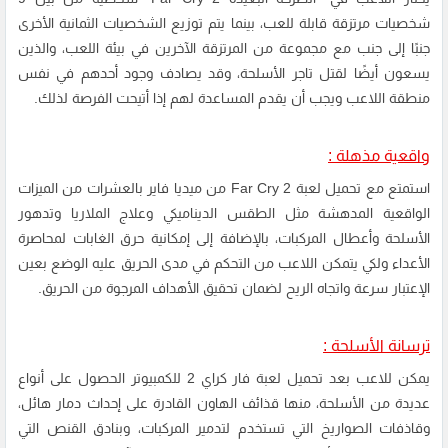
شخصيات مرتزقة قابلة للعب، بينما يتم توزيع الشخصيات الثمانية الأخرى
جنبًا إلى جنب مع مجموعة من المرتزقة الآخرين في بيئة اللعب، والذين
يسعون أيضًا لقتل تاجر الأسلحة، وقد يصادف وجود أحدهم في نفس
منطقة اللاعب ويجب أن يقدم المساعدة لهم إذا أتيحت الفرصة لذلك.
واقعية مذهلة :
استمتع مع تحميل لعبة Far Cry 2 من ميديا فاير بالعشرات من الميزات
الواقعية المدهشة مثل الطقس الديناميكي وعلاج الملاريا وتدهور
الأسلحة وأعطال المركبات، بالإضافة إلى إمكانية حرق الغابات لمحاصرة
الأعداء ولكي يتمكن اللاعب من التحكم في مدى الحريق عليه الوضع بعين
الإعتبار سرعة واتجاه الريح لضمان تحقيق الأهداف المرجوة من الحريق.
ترسانة الأسلحة :
يمكن للاعب بعد تحميل لعبة فار كراي 2 للكمبيوتر الحصول على أنواع
عديدة من الأسلحة، منها قذائف الهاون القادرة على إحداث دمار هائل،
وقاذفات الصواريخ التي تستخدم لتدمير المركبات، وبنادق القنص التي