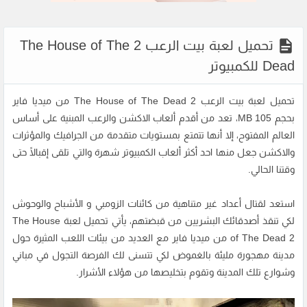
تحميل لعبة بيت الرعب 2 The House of The
Dead للكمبيوتر
تحميل لعبة بيت الرعب 2 The House of The Dead من ميديا فاير
بحجم 105 MB، تعد من أقدم ألعاب الاكشن والرعب المبنية على أساس
العالم المفتوح، إلا أنها تتمتع بمستويات متقدمة من الجرافيك والمؤثرات
والاكشن جعل منها احد أكثر ألعاب الكمبيوتر شهرة والتي تلقى إقبالًا حتى
وقتنا الحالي.
استعد لقتال أعداد غير متناهية من كائنات الزومبي و الأشباح والوحوش
لكي تنقذ أصدقائك البشريين من قبضتهم، يأتي تحميل لعبة The House
of The Dead 2 من ميديا فاير مع العديد من بيئات اللعب المثيرة حول
مدينة مهجورة مليئة بالغموض لكي تتسنى لك الفرصة التجول في مباني
وشوارع تلك المدينة وتقوم بتخليصها من هؤلاء الأشرار.