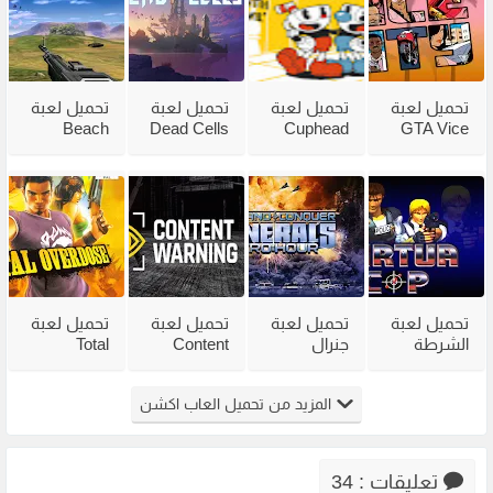
تحميل لعبة
تحميل لعبة
تحميل لعبة
تحميل لعبة
Beach
Dead Cells
Cuphead
GTA Vice
City
للكمبيوتر
للكمبيوتر
Head 2002
للكمبيوتر
من ميديا
مع جميع
للكمبيوتر
مضغوطة
فاير بحجم
الاضافات
من ميديا
من ميديا
صغير
فاير
فاير
تحميل لعبة
تحميل لعبة
تحميل لعبة
تحميل لعبة
الشرطة
جنرال
Content
Total
القديمة
القديمة
Warning
Overdose
Virtua Cop
Generals
للكمبيوتر
للكمبيوتر
المزيد من تحميل العاب اكشن
من ميديا
Zero Hour
من ميديا
من ميديا
فاير
للكمبيوتر
فاير
فاير
مضغوطة
تعليقات : 34