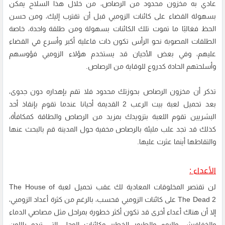
عادي به مخزون محدود من الرصاص، من خلال هذا السلاح يمكن
بسهولة القضاء على كائنات الزومبي قبل أن تقترب إليك، ومن حسن
الحظ فغالبًا ما تموت تلك الكائنات بسهولة ومن طلقة واحدة، خاصة
الطلقات المصوبة نحو الرأس تكون ذات فاعلية أكبر وأسرع في القضاء
عليهم، وفي بعض الأحيان قد يستخدم هؤلاء الزومبي فؤوسهم
وأسلحتهم الحادة كدروع للوقاية من الرصاص.
تذكر أن مخزون الرصاص بحوزتك محدود فلا تقم بإهداره دون جدوى،
بعد تحميل لعبة بيت الرعب 2 القديمة أحيانا عندما تقوم بإنقاذ أحد
البشريين تقوم اللعبة بتزويدك بمزيد من الرصاص والطاقة كمكافأة،
كذلك قد تجد علب مليئة بالرصاص مخفية حول المدينة قم بالبحث عنها
والتقاطها أينما عثرت عليها.
الأعداء :
لن تقتصر المخلوقات المعادية لك عقب تحميل لعبة The House of
The Dead 2 على كائنات الزومبي فحسب، بالرغم من كثرة أعداد الزومبي،
إلا أن هناك أعداء أخرى قد تكون أكثر خطورة بمراحل مثل مصاصي الدماء
والخفافيش والبوم والطيور الخطير وكائنات الوحل التي تبدو باللون