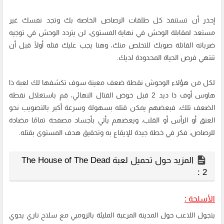
إحذر أن تستنفذ كل طلقات الرصاص الخاصة بك وتجد نفسك غير
مستعد لمقابلة الوحش في نهاية المستوى، لن يتردد الوحش في توجيه
ضرباته القاتلة صوبك للتخلص منك، وهنا يجب عليك قتله أولًا قبل أن
تنتهي فرص الحياة المحدودة لديك.
لكل من هؤلاء الوحوش نقطة ضعف معينة سوف تكشفها لك لعبة ذا
هاوس أوف ذا ديد 2 قبل خوض القتال النهائي، قم باستغلال نقطة
الضعف تلك، فبعضهم يمكن قتله بسهولة وسرعة أكبر بالتصويب نحو
العنق أو الرأس أو القلب، ويعضهم يأتي بأجساد مصفحة تمامًا مضادة
للرصاص، فكر في خطة جيدة للإيقاع به وتحقيق هدف المستوى بقتله.
المزيد حول تحميل لعبة The House of The Dead
2 :
الأسلحة :
يتجول اللاعب حول المدينة المرعبة المليئة بالزومبي مع سلاح ناري يدوي