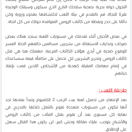
التجول حوله بحرية بصحبة سلاحك الناري الذي سيكون وسيلتك الوحيدة
تقربًا للنجاة، قم بالتقدم في بيئة اللعب لاكتشافها بهدوء وروية وكن
دائمًا على حذر ويقظة من كائنات الزومبي المتوافدة حولك من كل اتجاه.
في بعض الأحيان أثناء تقدمك في مستويات اللعبة ستجد هناك بعض
صرخات ونداءات الاستغاثة من بشريين مسالمين حالفهم الحظ العسر
للوقوع ضحية في أيدي هؤلاء الكائنات المرعبة، مهمتك هنا هي قتل
كائنات الزومبي وتحرير البشريين لكي تحصل على مكافأة قيمة ستساعدك
في إتمام مهامك المقبلة كهدية من الأشخاص اللذين قمت بإنقاذ
حياتهم.
طريقة اللعب :
بعد الإنتهاء من
تحميل لعبة بيت الرعب 2
للكمبيوتر وتبدأ بفتحها تجد
أنها تتكون من مستويات متعددة تقوم بالتنقل خلالها بالتدريج، في
نهاية كل مستوى بعد أن تقوم بقتل المئات من كائنات الزومبي
والأشباح يتوجب عليك مقاتلة وحش كبير، لن يكون هذا القتال سهل
على الإطلاق.