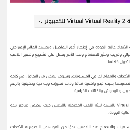
ر :-
Virtual V على رسومات ثلاثية الأبعاد عالية الجودة في إظهار أدق التفاصيل وتجسيد العالم الإفتراضي
خيالي وغريب ومثير للاهتمام وهذا الأمر يعمل على تشجيع وتحفيز اللاعب
تجول خلالها.
لأحداث والمغامرات في المستويات، وسوف تتمكن من التفاعل مع كافة
ميمها بحيث تبدو واقعية تمامًا وذات تعبيرات وجه حية وحقيقية بالرغم
ن و الوحوش والكائنات الخرافية.
وكذلك هو الحال أيضًا مع تحميل لعبة Virtual Virtual Reality 2 بالنسبة لبيئة اللعب المحيطة باللاعبين حيث تتضمن عناصر تبدو
الية الجودة.
تغراب والاندماج عند اللاعبين، بدءًا من الموسيقى التصويرية للأحداث