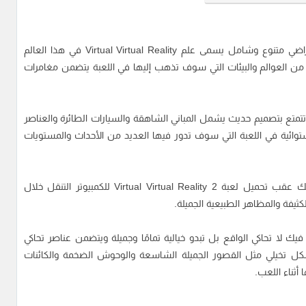
تدور أحداث لعبة Virtual Virtual Reality 2 في عالم إفتراضي متنوع وشامل يسمى علم Virtual Virtual Reality في هذا العالم
ن العوالم والبيئات التي سوف تذهب إليها في اللعبة يتضمن مغامرات
تمتع بتصميم حديث يشمل المباني الشاهقة والسيارات الطائرة والعناصر
استوائية في اللعبة التي سوف تدور فيها العديد من الأحداث والمستويات
تتمتع تلك الجزيرة بطبيعتها الاستوائية الخلابة حيث يمكنك عقب تحميل لعبة Virtual Virtual Reality 2 للكمبيوتر التنقل خلال
كثيفة والمظاهر الطبيعية الجميلة.
فيك لا تحاكي الواقع بل تبدو خيالية تمامًا وجميلة ويتضمن عناصر تحاكي
كل تخيلي مثل القصور الجميلة الشاسعة والوحوش الضخمة والكائنات
أثناء اللعب.