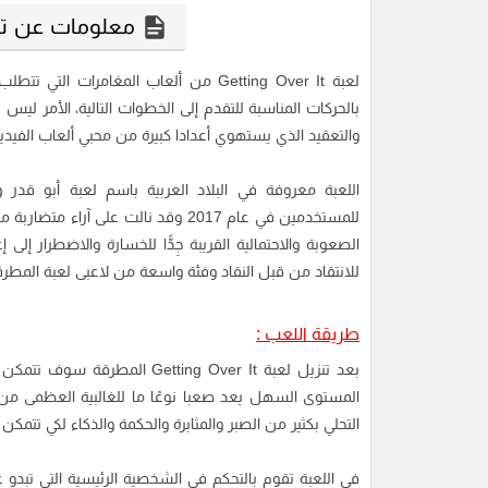
معلومات عن تحميل لعبة t
لعبة Getting Over It من ألعاب المغامرات
بالحركات المناسبة للتقدم إلى الخطوات التالية، الأمر ل
والتعقيد الذي يستهوي أعدادا كبيرة من محبي ألعاب الفيدي
للمستخدمين في عام 2017 وقد نالت على
الصعوبة والاحتمالية القريبة جِدًّا للخسارة والاضطرار إل
للانتقاد من قبل النقاد وفئة واسعة من لاعبى لعبة المطرق
طريقة اللعب :
بعد
تنزيل لعبة
Getting Over It المطرقة س
المستوى السهل يعد صعبا نوعًا ما للغالبية العظمى من 
التحلي بكثير من الصبر والمثابرة والحكمة والذكاء لكي تتمكن 
في اللعبة تقوم بالتحكم في الشخصية الرئيسية التي تب