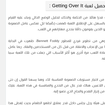
Getting Over I :
 التي تتطلب قدرا هائلا من الحكمة والذكاء لتحليل الوضع الحالي وبناء عليه القيام
يس بالسهل على الإطلاق اللعبة صُممت خِصِّيصًا لكي تعكس عامل الصعوبة
و اللذين يقومون دائمًا بتحدي مهاراتهم في اللعب.
اللعبة معروفة في البلاد العربية باسم لعبة أبو قدر وهي من تطوير فردي للمطور Bennett Foddy، ظهرت في البداية
 آراء متضاربة ما بين الإعجاب والانتقاد من قبل كل من المستخدمين والنقاد، ربما عامل
ى إعادة اللعب مرة أخرى هو أكثر الأسباب التي جعلت من تلك اللعبة سببا
ه.
وف تتمكن من اختيار مستويات الصعوبة المناسبة لك، وهنا يسعنا القول إن حتى
اللاعبين، هناك قدر عال من التحدي والمنافسة في هذه اللعبة، عليك
من إحراز التقدم والنجاح الذي تصبو إليه.
دو على هيئة رجل يجلس داخل قدر عملاق لطهو الطعام بحيث يُغطي هذا