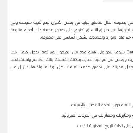
بطبيعة الحال مناطق جبلية في بعض الأحيان تبدو ثلجية متجمدة وفي
يك تجاوزها عن طريق التسلق تحتوي على صخور عديدة ذات أحجام متنوعة
مع قلة الموارد واعتمادك بشكل أساسي على مطرقة.
بعض الجبال التي عليك تسلقها داخل لعبة Getting Over It سوف تبدو على هيئة عدة من الصخور المتراكمة، يدخل ضمن تلك
اء وبعض من عواميد الحديد، يمكنك التمسك بتلك العناصر واستخدامها
جعل قدرتك على تحقيق هدف اللعبة أسهل نوعًا ما ولكنها لا تزيل من
للعبة دون الحاجة للاتصال بالإنترنت.
ك ومثابرتك ومهاراتك في الحركات الفيزيائية.
لى تعلية الروح المعنوية للاعب.