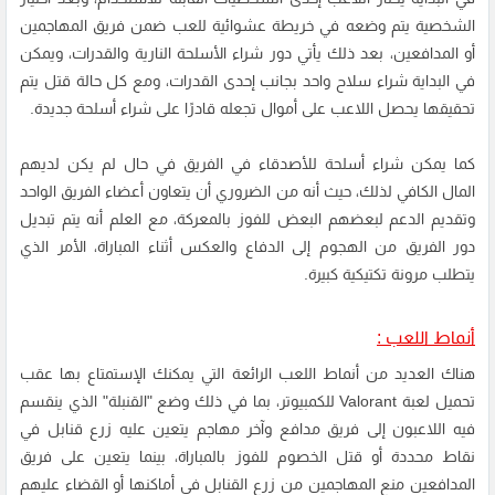
الشخصية يتم وضعه في خريطة عشوائية للعب ضمن فريق المهاجمين
أو المدافعين، بعد ذلك يأتي دور شراء الأسلحة النارية والقدرات، ويمكن
في البداية شراء سلاح واحد بجانب إحدى القدرات، ومع كل حالة قتل يتم
تحقيقها يحصل اللاعب على أموال تجعله قادرًا على شراء أسلحة جديدة.
كما يمكن شراء أسلحة للأصدقاء في الفريق في حال لم يكن لديهم
المال الكافي لذلك، حيث أنه من الضروري أن يتعاون أعضاء الفريق الواحد
وتقديم الدعم لبعضهم البعض للفوز بالمعركة، مع العلم أنه يتم تبديل
دور الفريق من الهجوم إلى الدفاع والعكس أثناء المباراة، الأمر الذي
يتطلب مرونة تكتيكية كبيرة.
أنماط اللعب :
هناك العديد من أنماط اللعب الرائعة التي يمكنك الإستمتاع بها عقب
تحميل لعبة Valorant للكمبيوتر
، بما في ذلك وضع "القنبلة" الذي ينقسم
فيه اللاعبون إلى فريق مدافع وآخر مهاجم يتعين عليه زرع قنابل في
نقاط محددة أو قتل الخصوم للفوز بالمباراة، بينما يتعين على فريق
المدافعين منع المهاجمين من زرع القنابل في أماكنها أو القضاء عليهم