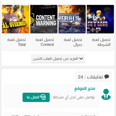
للكمبيوتر
من ميديا
مع جميع
للكمبيوتر
مضغوطة
فاير بحجم
الاضافات
من ميديا
من ميديا
صغير
فاير
فاير
تحميل لعبة
تحميل لعبة
تحميل لعبة
تحميل لعبة
الشرطة
جنرال
Content
Total
القديمة
القديمة
Warning
Overdose
Virtua Cop
Generals
للكمبيوتر
للكمبيوتر
المزيد من تحميل العاب اكشن
من ميديا
Zero Hour
من ميديا
من ميديا
فاير
للكمبيوتر
فاير
فاير
مضغوطة
تعليقات : 24
مدير الموقع
تواصل معي لحل آي مشكلة :
اتصل بنا