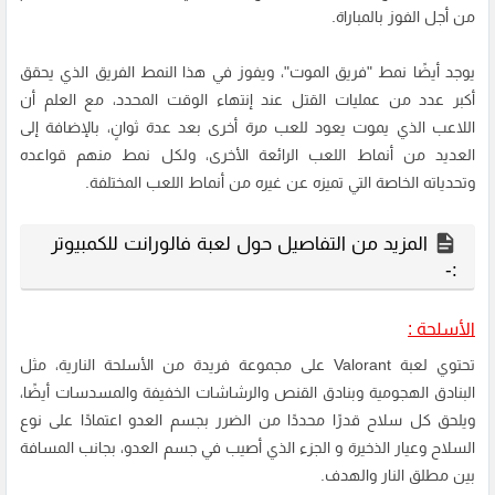
من أجل الفوز بالمباراة.
يوجد أيضًا نمط "فريق الموت"، ويفوز في هذا النمط الفريق الذي يحقق
أكبر عدد من عمليات القتل عند إنتهاء الوقت المحدد، مع العلم أن
اللاعب الذي يموت يعود للعب مرة أخرى بعد عدة ثوانٍ، بالإضافة إلى
العديد من أنماط اللعب الرائعة الأخرى، ولكل نمط منهم قواعده
وتحدياته الخاصة التي تميزه عن غيره من أنماط اللعب المختلفة.
المزيد من التفاصيل حول لعبة فالورانت للكمبيوتر
:-
الأسلحة :
تحتوي لعبة Valorant على مجموعة فريدة من الأسلحة النارية، مثل
البنادق الهجومية وبنادق القنص والرشاشات الخفيفة والمسدسات أيضًا،
ويلحق كل سلاح قدرًا محددًا من الضرر بجسم العدو اعتمادًا على نوع
السلاح وعيار الذخيرة و الجزء الذي أصيب في جسم العدو، بجانب المسافة
بين مطلق النار والهدف.