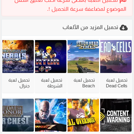
تحميل المزيد من الألعاب
تحميل لعبة
تحميل لعبة
تحميل لعبة
تحميل لعبة
Dead Cells
Beach
الشرطة
جنرال
للكمبيوتر
Head 2002
القديمة
القديمة
مع جميع
للكمبيوتر
Virtua Cop
Generals
الاضافات
من ميديا
من ميديا
Zero Hour
فاير
فاير
للكمبيوتر