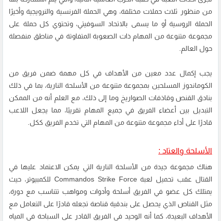
من منظور ثلاث حملات مختلفة، وهي الحملة الفرنسية والنرويجية وأخيرًا
الحملة الروسية أو ما يسمى بالاتحاد السوفيتي، وتحتوي كل حملة على
مجموعة متنوعة من المهام ذات الصعوبة المتفاوتة في مناطق منفصلة
حول العالم.
يجب إكمال عدد معين من الأهداف في كل مهمة ضمن فريق من
الكوماندوز المسلحين بمجموعة متنوعة من الأسلحة النارية، بما في ذلك
بنادق القنص وقاذفات الصواريخ وما إلى ذلك، مع العلم أنه من الممكن
التبديل بين أعضاء الفريق في جميع المهام تقريبًا، مما يجعل اللاعب
قادرًا على أداء مجموعة متنوعة من المهام التي تخدم الفريق ككل.
الأسلحة والعتاد :
هناك مجموعة جيدة من الأسلحة النارية التي يمكن الاعتماد عليها في
القتال عقب تحميل لعبة Commandos Strike Force للكمبيوتر، حيث
يمتلك كل عضو في الفريق أسلحة وأدوات ومواهب تتناسب مع دورة،
مثل القناص الذي يحصل على بندقية قناصة تجعله قادرًا على التعامل مع
الأهداف البعيدة، كما أنه الوحيد في الفريق القادر على السباحة في المياه