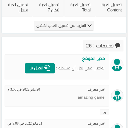
تحميل لعبة
تحميل لعبة
تحميل لعبة
تحميل لعبة
Content
Total
تيكن 7
ميدل
Warning
Overdose
Tekken
الاصلية
للكمبيوتر
للكمبيوتر
للكمبيوتر
Medal of
المزيد من تحميل العاب اكشن
من ميديا
من ميديا
الاصلية مع
Honor جميع
فاير
فاير
الاونلاين
الاصدارات
مضغوطة
تعليقات : 26
مدير الموقع
تواصل معي لحل آي مشكلة :
اتصل بنا
غير معرف
20 مايو 2022 في 3:50 م
amazing game
رد
غير معرف
21 مايو 2022 في 9:08 ص