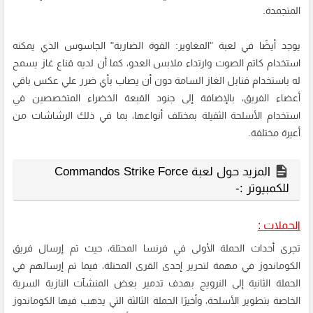
المتجمدة.
يوجد أيضًا في لعبة "المغاوير: القوة الضاربة" الجاسوس الذي يمكنه
استخدام كاتم الصوت وارتداء ملابس العدو، كما أن لديه قناع غاز يسمح
له باستخدام قنابل الغاز السامة دون أن يصاب بأي ضرر علي عكس باقي
أعضاء الفريق، بالإضافة إلى جنود القبعة الخضراء المتخصصين في
استخدام الأسلحة الثقيلة بمختلف أنواعها، بما في ذلك الرشاشات من
أعيرة مختلفة.
المزيد حول لعبة Commandos Strike Force
للكمبيوتر :-
الحملات :
تجرى أحداث الحملة الأولى في فرنسا المحتلة، حيث تم إرسال فريق
الكوماندوز في مهمة لتحرير إحدى القرى المحتلة، فيما تم إرسالهم في
الحملة الثانية إلى النرويج بهدف تدمير بعض المنشآت النازية السرية
الخاصة بتطوير الأسلحة، وأخيرًا الحملة الثالثة التي يذهب فيها الكوماندوز