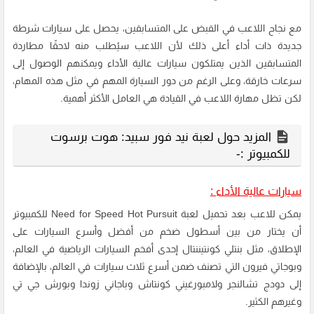
مع نجاح اللاعب في القبض على المتسابقين، يحصل على سيارات شرطة
جديدة ذات أداء أعلى ذلك لأن اللاعب سيُطلب منه لاحقًا مطاردة
المتسابقين الذين يمتلكون سيارات عالية الأداء ويمكنهم الوصول إلى
سرعات خارقة، وعلى الرغم من دور السيارة المهم في مثل هذه المهام،
لكن تظل مهارة اللاعب في القيادة هي العامل الأكثر أهمية.
المزيد حول لعبة نيد فور سبيد: هوت برسوت
للكمبيوتر :-
سيارات عالية الأداء :
يمكن للاعب بعد
تحميل لعبة Need for Speed Hot Pursuit
للكمبيوتر
أن يختار من بين أسطول ضخم من أفضل وأسرع السيارات على
الإطلاق، مثل بنتلي كونتيننتال إحدى أفخم السيارات الرياضية في العالم،
وبوجاتي فيرون التي تصنف ضمن أسرع ثلاث سيارات في العالم، بالإضافة
إلى دودج تشالنجر ولامبورغيني كونتاش وباجاني زوندا وبورش جي تي
وغيرهم الكثير.