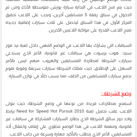
حيث يتم منح اللاعب في البداية سيارة بورش متوسطة الأداء ومن ثم
الدخول في سباق رفقة 5 متسابقين آخرين، ويجب على اللاعب تحقيق
المركز الأول في هذا السباق ليحصل على ثلاث سيارات إضافية جديدة
تمنح اللاعب القدرة على مواكبة اللاعبين الآخرين.
السباقات التي يشارك بها اللاعب في الوضع المهني داخل لعبة نيد فور
سبيد: هوت برسوت هي سباقات غير قانونية، الأمر الذي يستدعي
سيارات الشرطة لمطاردة المتسابقين والهروب منهم ليس بالأمر
السهل على الإطلاق، حيث تمتلك الشرطة سيارات سريعة وقوية تقوم
بدفع سيارات المتسابقين من الخلف، مما يسبب خللاً في توازن السيارة.
وضع الشرطة :
استمتع بمطاردات فريدة من نوعها في وضع الشرطة، حيث يتولى
اللاعب عقب تحميل لعبة Need for Speed Hot Pursuit 2010 برابط
واحد دور سائق الشرطة الذي يطارد السيارات المشاركة في سباقات غير
قانونية، ومهمة اللاعب في هذا الوضع تنطوي علي إيقاف واعتقال أحد
المتسابقين، الأمر الذي يتطلب بالتأكيد مهارة وسرعة من جانب اللاعب.