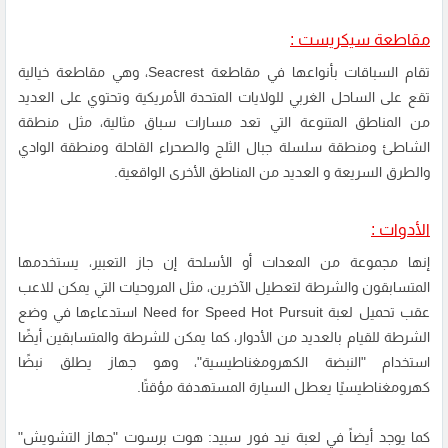
مقاطعة سيكريست :
تقام السباقات بأنواعها في مقاطعة Seacrest، وهي مقاطعة خيالية
تقع على الساحل الغربي للولايات المتحدة الأمريكية وتحتوي على العديد
من المناطق المتنوعة التي تعد مسارات سباق مثالية، مثل منطقة
الشاطئ ومنطقة سلسلة جبال الثلج والصحراء القاحلة ومنطقة الوادي
والطرق السريعة و العديد من المناطق الأخرى الواقعية.
الأدوات :
إنها مجموعة من المعدات أو الأسلحة إن جاز التعبير، يستخدمها
المتسابقون والشرطة لتعطيل الآخرين، مثل المروحيات التي يمكن للاعب
عقب تحميل لعبة Need for Speed Hot Pursuit استدعاءها في وضع
الشرطة للقيام بالعديد من الأدوار، كما يمكن للشرطة والمتسابقين أيضًا
استخدام "النبضة الكهرومغناطيسية"، وهو جهاز يطلق نبضًا
كهرومغناطيسيًا يعطل السيارة المستهدفة مؤقتًا.
كما يوجد أيضاً في لعبة نيد فور سبيد: هوت برسوت "جهاز التشويش"