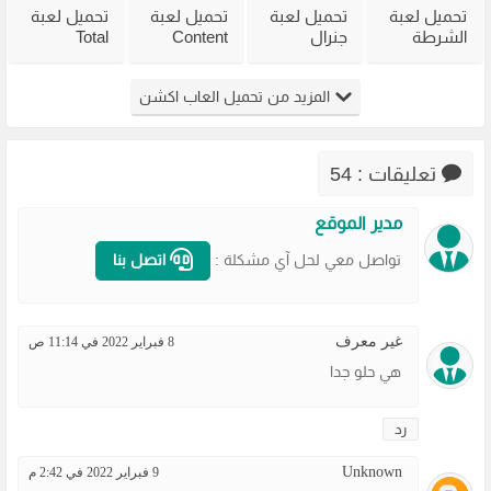
تحميل لعبة
تحميل لعبة
تحميل لعبة
تحميل لعبة
الشرطة
جنرال
Content
Total
القديمة
القديمة
Warning
Overdose
Virtua Cop
Generals
للكمبيوتر
للكمبيوتر
المزيد من تحميل العاب اكشن
من ميديا
Zero Hour
من ميديا
من ميديا
فاير
للكمبيوتر
فاير
فاير
مضغوطة
تعليقات : 54
مدير الموقع
تواصل معي لحل آي مشكلة :
اتصل بنا
غير معرف
8 فبراير 2022 في 11:14 ص
هي حلو جدا
رد
Unknown
9 فبراير 2022 في 2:42 م