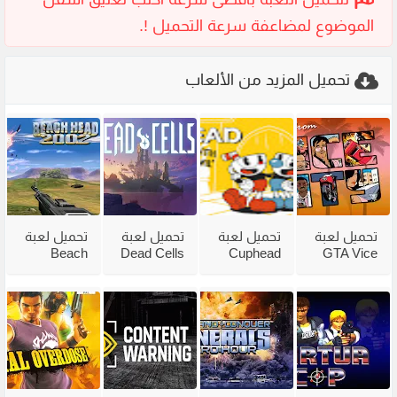
تحميل المزيد من الألعاب
تحميل لعبة
تحميل لعبة
تحميل لعبة
تحميل لعبة
Beach
Dead Cells
Cuphead
GTA Vice
City
للكمبيوتر
للكمبيوتر
Head 2002
للكمبيوتر
من ميديا
مع جميع
للكمبيوتر
مضغوطة
فاير بحجم
الاضافات
من ميديا
من ميديا
صغير
فاير
فاير