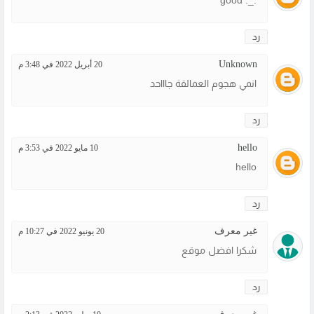
رد
Unknown
20 أبريل 2022 في 3:48 م
انمي هجوم العمالقة جاااحد
رد
hello
10 مايو 2022 في 3:53 م
hello
رد
غير معرف
20 يونيو 2022 في 10:27 م
شكرا افضل موقع
رد