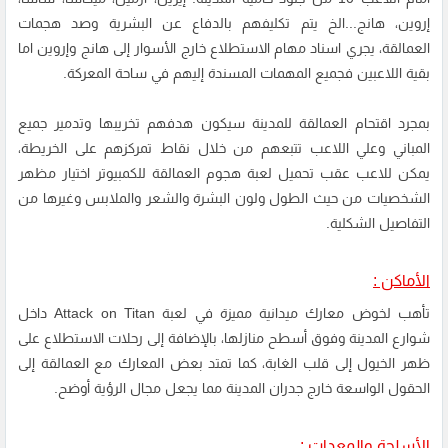
إروين، هانج...الخ يتم تكليفهم بالدفاع عن البشرية وصد هجمات
العمالقة، يجري اسناد مهام الاستطلاع خارج الأسوار إلى هانج وإروين اما
بقية اللاعبين فجميع المهمات المسندة إليهم في ساحة المعركة.
بمجرد اقتحام العمالقة للمدينة سيكون هدفهم تخريبها وتدمير جميع
المباني وعلي اللاعب تتبعهم من خلال نقاط تمركزهم على الخريطة،
يمكن للاعب عقب تحميل لعبة هجوم العمالقة للكمبيوتر اختيار مظهر
الشخصيات من حيث الطول ولون البشرة والشعر والملابس وغيرها من
التفاصيل الشكلية.
الأماكن :
تأهب لخوض معارك ميدانية مميزة في لعبة Attack on Titan داخل
شوارع المدينة وفوق أسطح منازلها، بالإضافة إلى رحلات الاستطلاع على
ظهر الخيول إلى قلب الغابة، كما تمتد بعض المعارك مع العمالقة إلى
الحقول الواسعة خارج جدران المدينة مما يجعل مجال الرؤية أوضح.
الأسلحة والمعدات :