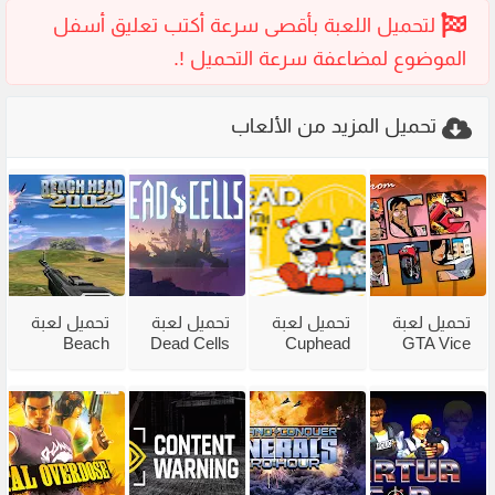
تحميل المزيد من الألعاب
تحميل لعبة
تحميل لعبة
تحميل لعبة
تحميل لعبة
Beach
Dead Cells
Cuphead
GTA Vice
City
للكمبيوتر
للكمبيوتر
Head 2002
للكمبيوتر
من ميديا
مع جميع
للكمبيوتر
مضغوطة
فاير بحجم
الاضافات
من ميديا
من ميديا
صغير
فاير
فاير