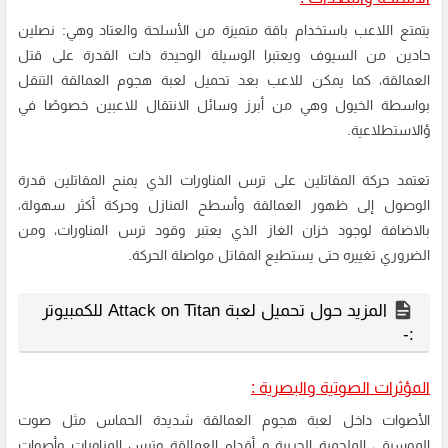
يتمتع اللاعب باستخدام باقة متميزة من الأسلحة والعتاد وهي: نصلين
حادين من السيوف ويعتبرا الوسيلة الوحيدة ذات القدرة على قتل
العمالقة، كما يمكن للاعب بعد
تحميل لعبة هجوم العمالقة
التنقل
بواسطة الخيول وهي من أبرز وسائل الانتقال للاعبين خصوصًا في
ؤالاستطلاعية.
تعتمد حركة المقاتلين على ترس المناورات الذي يمنح المقاتلين قدرة
الوصول إلى ظهور العمالقة وأسطح المنازل وحركة أكثر سهولة،
بالاضافة لوجود خزان الغاز الذي يعتبر وقود ترس المناورات، ومن
الضروري تغييره حتى يستطيع المقاتل مواصلة الحركة.
المزيد حول تحميل لعبة Attack on Titan للكمبيوتر
:-
المؤثرات الصوتية والبصرية :
الأصوات داخل
لعبة هجوم العمالقة
شديدة الحماس مثل صوت
الموسيقى الملحمية الحربية و أقدام العمالقة وترس المناورات وأصوات