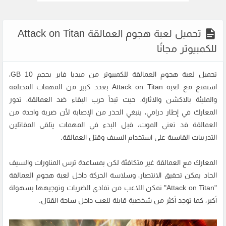
تحميل لعبة هجوم العمالقة Attack on Titan
للكمبيوتر مجانًا
تحميل لعبة هجوم العمالقة
للكمبيوتر من ميديا فاير بحجم 10 GB،
استمتع مع لعبة Attack on Titan بعدد كبير من المهمات المختلفة
والمليئة بالاكشن والاثارة، حيث تبدأ حرب البقاء ضد العمالقة، تدور
المعارك في إطار درامي، ينبغي الحذر من الإصابة لأن ضربة واحدة من
العمالقة قد تعني الموت، قبل البدء في المهمات يتلقى المقاتلين
التدريبات القاسية على استخدام السيف وقتل العمالقة.
المعارك مع العمالقة غير متكافئة لكن بمساعدة ترس المناورات والسيف
الحاد يمكن تحقيق الانتصار، وسلاسة الحركة داخل لعبة هجوم العمالقة
"Attack on Titan" تمكن اللاعب من تفادي الضربات وتوجيهها بسهولة
أكبر، كما توجد أكثر من شخصية قابلة للعب داخل ساحة القتال.