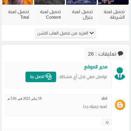
تحميل لعبة
تحميل لعبة
تحميل لعبة
تحميل لعبة
الشرطة
جنرال
Content
Total
القديمة
القديمة
Warning
Overdose
Virtua Cop
Generals
للكمبيوتر
للكمبيوتر
المزيد من تحميل العاب اكشن
من ميديا
Zero Hour
من ميديا
من ميديا
فاير
للكمبيوتر
فاير
فاير
مضغوطة
تعليقات : 26
مدير الموقع
تواصل معي لحل آي مشكلة :
اتصل بنا
abd
19 يناير 2022 في 5:01 م
لعبة جميلة جدا
رد