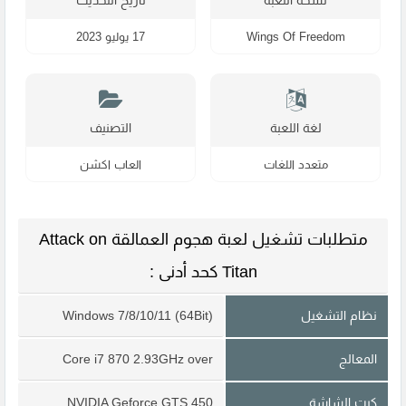
Wings Of Freedom
17 يوليو 2023
لغة اللعبة
التصنيف
متعدد اللغات
العاب اكشن
متطلبات تشغيل لعبة هجوم العمالقة Attack on
Titan كحد أدنى :
نظام التشغيل
Windows 7/8/10/11 (64Bit)
المعالج
Core i7 870 2.93GHz over
كرت الشاشة
NVIDIA Geforce GTS 450