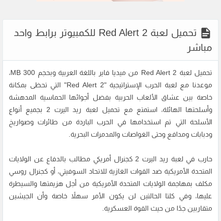
تحميل لعبة Red Alert 2 للكمبيوتر برابط واحد
مباشر
تحميل لعبة Red Alert 2 من ميديا فاير باللغة العربية وبحجم 300 MB،
موعدنا مع لعبة الحرب الإستراتيجية "Red Alert 2" التي تحظى بمكانة
خاصة بين عشاق الألعاب الحربية بفضل أجوائها الحماسية المدهشة
وأسلحتها الهائلة، استمتع مع تحميل لعبة ريد اليرت 2 بجميع أنواع
الأسلحة التي تم استخدامها في الحرب الباردة من طائرات وصواريخ
ودبابات ومدافع وحتى الغواصات والمدمرات البحرية.
حارب في لعبة ريد اليرت 2 كجنرال أمريكي مطالب بالدفاع عن الولايات
المتحدة الأمريكية ضد القوات الغازية للاتحاد السوفيتي، أو كجنرال روسي
مكلف بمهاجمة الولايات المتحدة الأمريكية من أجل هزيمتها والسيطرة
عليها، وفي كلتا الحالتين لن يكون الأمر سهلاً خاصة وأن الجيشين
متقاربين جدًا من حيث القوة العسكرية.