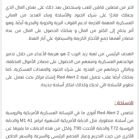
اختر من فصلين قابلين للعب وستحصل بعد ذلك على بعض المال الذي
يجعلك قادرًا على شراء الجنود والأسلحة وبناء العديد من المباني
العسكرية المهمة اللازمة لدعم القوات البرية والجوية والبحرية أيضًا، وهو
أمر يحتاج إلى الكثير من المال و يمكنك الحصول على المال من عدة
مصادر أهمها جمع الأحجار الكريمة والسيطرة علي آبار النفط.
الهدف الرئيسي من لعبة ريد اليرت 2 هو هزيمة الأعداء من خلال تدمير
قواعدهم العسكرية ومنعهم من الحصول على مصادر الأموال المختلفة،
وبالتالي حرمانهم من القدرة على شراء الجنود والمعدات العسكرية، كما
يمكنك أيضًا عقب
تحميل لعبة Red Alert 2
إنشاء مراكز بحث تعمل على
تطوير الأسلحة التي لديك وكذلك ابتكار أسلحة جديدة.
الاسلحة :
تتضمن Red Alert 2 أقوى ما في الترسانة العسكرية الأمريكية والروسية
من أسلحة متطورة، مثل الدبابة الأمريكية الشهيرة ابرامز M1 A1 والدبابة
الروسية T72 والدبابة الأحدث T90، ولكل من هذه الدبابات ما يميزها عن
الأخرى من حيث التدريع وعيار المدفع الرئيسي والسرعة والسعر الخاص