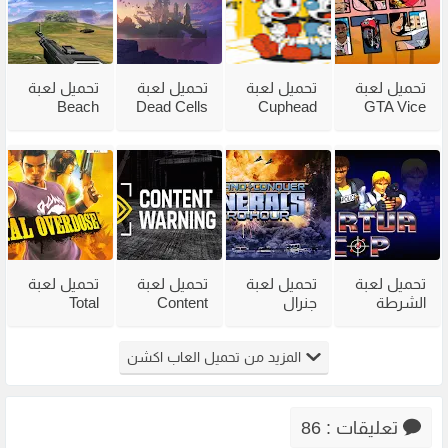
تحميل لعبة
تحميل لعبة
تحميل لعبة
تحميل لعبة
Beach
Dead Cells
Cuphead
GTA Vice
City
للكمبيوتر
للكمبيوتر
Head 2002
للكمبيوتر
من ميديا
مع جميع
للكمبيوتر
مضغوطة
فاير بحجم
الاضافات
من ميديا
من ميديا
صغير
فاير
فاير
تحميل لعبة
تحميل لعبة
تحميل لعبة
تحميل لعبة
الشرطة
جنرال
Content
Total
القديمة
القديمة
Warning
Overdose
Virtua Cop
Generals
للكمبيوتر
للكمبيوتر
المزيد من تحميل العاب اكشن
من ميديا
Zero Hour
من ميديا
من ميديا
فاير
للكمبيوتر
فاير
فاير
مضغوطة
تعليقات : 86