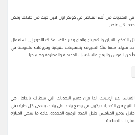
وز في التحديات من أهم العناصر في كونكر اون لاين حيث من خلالها يمكن
محدد لكل عنصر.
ل التحكم بالنيران والكهرباء والماء وغير ذلك، يمكنك اللجوء إلى استعمال
 حد سواء، منها مثلاً السيوف بتصميمات حقيقية وفروقات ملموسة في
زيداً من القوس والرمح والسلاسل الحديدية والمطرقة وهلم جرا.
Conquer O تتبع وضع اللعب المباشر عبر الإنترنت، لذا فإن جميع التحديات التي تنتظرك بالداخل هي
ا النوع من التحديات يكون في وضع واحد على واحد، يسعى كل طرف في
ال تدمير المنافس خلال المدة الزمنية المحددة، عادة ما تنتهي المباراة
باريات الجماعية.