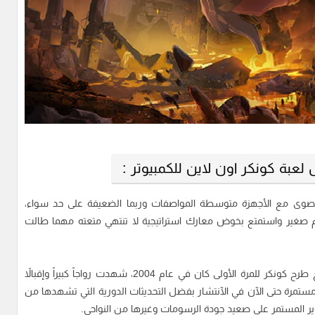
عبة كونكر اون لاين للكمبيوتر :
 Conquer Online تعمل بكفاءة قصوى مع الأجهزة متوسطة المواصفات وربما الضعيفة على حد سواء،
م صغير واستمتع بخوض معارك استراتيجية لا تنتهي متعته مهما طالت
توافق تام مع أنظمة مايكروسوفت ويندوز، يذكر أن تاريخ طرح كونكر للمرة الأولى كان في عام 2004، شهدت رواجاً كبيراً وإقبالاً
 مستمرة حتى الآن في الآنتشار بفضل التحديثات الدورية التي تشهدها من
وير المستمر على صعيد جودة الرسومات وغيرها من النواحي.