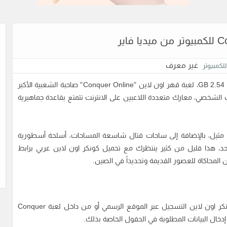
غير معرف
لكمبيوتر
تحميل لعبة كونكر اون لاين للكمبيوتر من ميديا فاير بحجم 2.54 GB، لعبة قهر اون لاين "Conquer Online" صاحبة الشعبية الأكبر
لشخصي، معارك متعددة اللاعبين على الانترنت تتمتع بقاعدة جماهيرية
 مثيل، بالإضافة إلى ساحات قتال شاسعة المساحات، أسلحة أسطورية
د، هذا قليل من كثير ينتظرك مع تحميل كونكر اون لاين عربي برابط
ن المحاكاة للعصور القديمة وتحديداً في الصين.
كر اون لاين
التسجيل عبر الموقع الرسمي أو من داخل لعبة Conquer