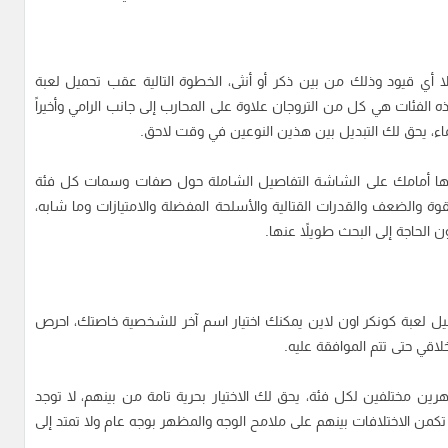
أي قيود وذلك من بين ذكر أو أنثى، الخطوة التالية عقب تحميل لعبة
الفئات هي كل من التروجان علاوة على المحارب إلى جانب الرامي وأخيراً
لماء، يحق لك التبديل بين هذين النوعين في وقت لاحق.
ها أمامك على الشاشة التفاصيل الشاملة حول صفات وسمات كل فئة
ة والضعف والقدرات القتالية والأسلحة المفضلة والامتيازات وما شابه،
لحاجة إلى البحث طويلاً عنها.
يل لعبة كونكر اون لاين يمكنك اختيار اسم آخر للشخصية خاصتك، احرص
اقي حتى تتم الموافقة عليه.
بطال في Conquer Online هناك مظهرين مختلفين لكل فئة، يحق لك الاختيار بحرية تامة من بينهم، لا توجد
تكمن الاختلافات بينهم على ملامح الوجه والمظهر بوجه عام ولا تمتد إلى