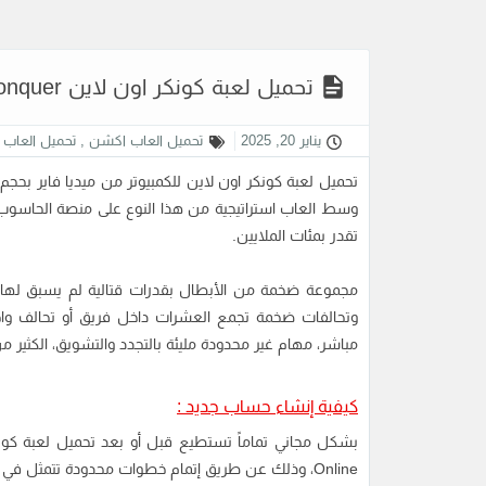
تحميل لعبة كونكر اون لاين Conquer للكمبيوتر من ميديا فاير
يناير 20, 2025
تحميل العاب اكشن
,
تحميل العاب ل
وسط العاب استراتيجية من هذا النوع على منصة الحاسوب ا
تقدر بمئات الملايين.
مجموعة ضخمة من الأبطال بقدرات قتالية لم يسبق لها
وتحالفات ضخمة تجمع العشرات داخل فريق أو تحالف واح
مباشر، مهام غير محدودة مليئة بالتجدد والتشويق، الكثير م
كيفية إنشاء حساب جديد :
بشكل مجاني تماماً تستطيع قبل أو بعد
تحميل لعبة كون
Online، وذلك عن طريق إتمام خطوات محدودة تتمثل في إدخال البيانات المطلوبة في الحقول الخاصة بذلك.