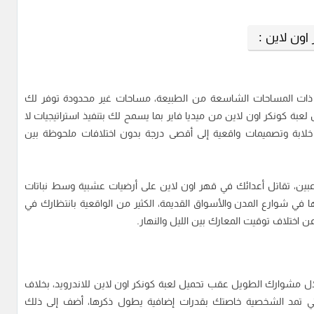
اون لاين :
ذات المساحات الشاسعة من الطبيعة، مساحات غير محدودة توفر لك
عبة كونكر اون لاين من ميديا فاير بما يسمح لك بتنفيذ استراتيجيات لا
خلابة وتصميمات واقعية إلى أقصى درجة بدون اختلافات ملحوظة بين
اللاعبين، تقاتل أعدائك في قهر اون لاين على أرضيات عشبية وسط نباتات
ا في شوارع المدن والأسواق القديمة، الكثير من الواقعية بانتظارك في
 اختلاف توقيت المعارك بين الليل والنهار.
ل مشوارك الطويل عقب تحميل لعبة كونكر اون لاين للاندرويد، بخلاف
تي تمد الشخصية خاصتك بقدرات إضافية يطول ذكرها، أضف إلى ذلك