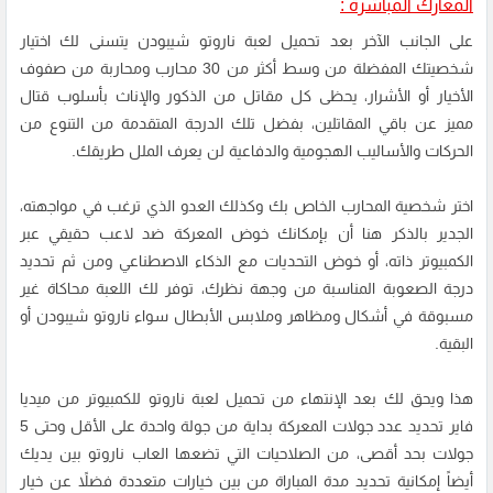
المعارك المباشرة :
على الجانب الآخر بعد
تحميل لعبة ناروتو
شيبودن يتسنى لك اختيار
شخصيتك المفضلة من وسط أكثر من 30 محارب ومحاربة من صفوف
الأخيار أو الأشرار، يحظى كل مقاتل من الذكور والإناث بأسلوب قتال
مميز عن باقي المقاتلين، بفضل تلك الدرجة المتقدمة من التنوع من
الحركات والأساليب الهجومية والدفاعية لن يعرف الملل طريقك.
اختر شخصية المحارب الخاص بك وكذلك العدو الذي ترغب في مواجهته،
الجدير بالذكر هنا أن بإمكانك خوض المعركة ضد لاعب حقيقي عبر
الكمبيوتر ذاته، أو خوض التحديات مع الذكاء الاصطناعي ومن ثم تحديد
درجة الصعوبة المناسبة من وجهة نظرك، توفر لك اللعبة محاكاة غير
مسبوقة في أشكال ومظاهر وملابس الأبطال سواء ناروتو شيبودن أو
البقية.
هذا ويحق لك بعد الإنتهاء من تحميل لعبة ناروتو للكمبيوتر من ميديا
فاير تحديد عدد جولات المعركة بداية من جولة واحدة على الأقل وحتى 5
جولات بحد أقصى، من الصلاحيات التي تضعها العاب ناروتو بين يديك
أيضاً إمكانية تحديد مدة المباراة من بين خيارات متعددة فضلاً عن خيار