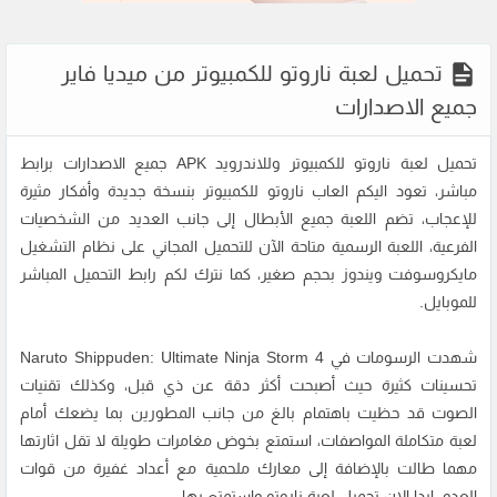
تحميل لعبة ناروتو للكمبيوتر من ميديا فاير
جميع الاصدارات
تحميل لعبة ناروتو للكمبيوتر وللاندرويد APK جميع الاصدارات برابط
مباشر، تعود اليكم العاب ناروتو للكمبيوتر بنسخة جديدة وأفكار مثيرة
للإعجاب، تضم اللعبة جميع الأبطال إلى جانب العديد من الشخصيات
الفرعية، اللعبة الرسمية متاحة الآن للتحميل المجاني على نظام التشغيل
مايكروسوفت ويندوز بحجم صغير، كما نترك لكم رابط التحميل المباشر
للموبايل.
شهدت الرسومات في Naruto Shippuden: Ultimate Ninja Storm 4
تحسينات كثيرة حيث أصبحت أكثر دقة عن ذي قبل، وكذلك تقنيات
الصوت قد حظيت باهتمام بالغ من جانب المطورين بما يضعك أمام
لعبة متكاملة المواصفات، استمتع بخوض مغامرات طويلة لا تقل اثارتها
مهما طالت بالإضافة إلى معارك ملحمية مع أعداد غفيرة من قوات
العدو, ابدا الان
تحميل لعبة ناروتو
واستمتع بها.