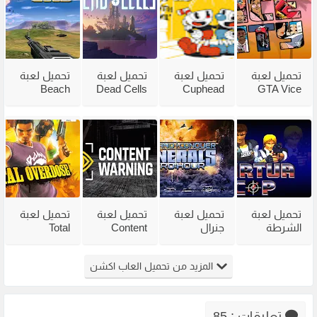
تحميل لعبة
تحميل لعبة
تحميل لعبة
تحميل لعبة
Beach
Dead Cells
Cuphead
GTA Vice
City
للكمبيوتر
للكمبيوتر
Head 2002
للكمبيوتر
من ميديا
مع جميع
للكمبيوتر
مضغوطة
فاير بحجم
الاضافات
من ميديا
من ميديا
صغير
فاير
فاير
تحميل لعبة
تحميل لعبة
تحميل لعبة
تحميل لعبة
الشرطة
جنرال
Content
Total
القديمة
القديمة
Warning
Overdose
Virtua Cop
Generals
للكمبيوتر
للكمبيوتر
المزيد من تحميل العاب اكشن
من ميديا
Zero Hour
من ميديا
من ميديا
فاير
للكمبيوتر
فاير
فاير
مضغوطة
تعليقات : 85