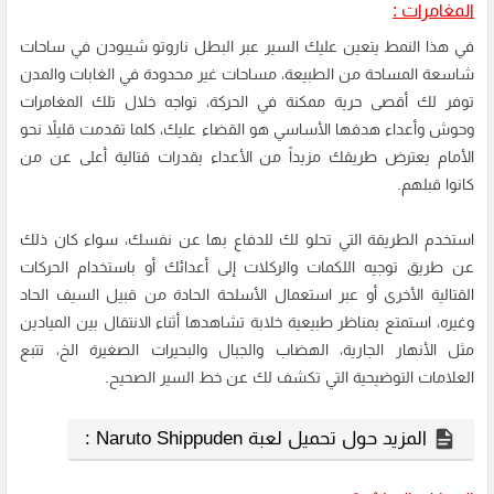
المغامرات :
في هذا النمط يتعين عليك السير عبر البطل ناروتو شيبودن في ساحات
شاسعة المساحة من الطبيعة، مساحات غير محدودة في الغابات والمدن
توفر لك أقصى حرية ممكنة في الحركة، تواجه خلال تلك المغامرات
وحوش وأعداء هدفها الأساسي هو القضاء عليك، كلما تقدمت قليلاً نحو
الأمام يعترض طريقك مزيداً من الأعداء بقدرات قتالية أعلى عن من
كانوا قبلهم.
استخدم الطريقة التي تحلو لك للدفاع بها عن نفسك، سواء كان ذلك
عن طريق توجيه اللكمات والركلات إلى أعدائك أو باستخدام الحركات
القتالية الأخرى أو عبر استعمال الأسلحة الحادة من قبيل السيف الحاد
وغيره، استمتع بمناظر طبيعية خلابة تشاهدها أثناء الانتقال بين الميادين
مثل الأنهار الجارية، الهضاب والجبال والبحيرات الصغيرة الخ، تتبع
العلامات التوضيحية التي تكشف لك عن خط السير الصحيح.
المزيد حول تحميل لعبة Naruto Shippuden :