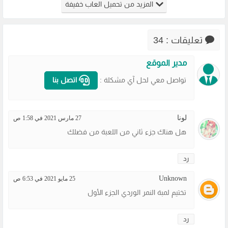
المزيد من تحميل العاب خفيفة
من ميديا
الضعيفة
من ميديا
من ميديا
فاير
برابط مباشر
فاير
فاير
مضغوطة
تعليقات : 34
مدير الموقع
تواصل معي لحل آي مشكلة :
اتصل بنا
لونا
27 مارس 2021 في 1:58 ص
هل هناك جزء ثاني من اللعبة من فضلك
رد
Unknown
25 مايو 2021 في 6:53 ص
تختيم لمبة النمر الوردي الجزء الأول
رد