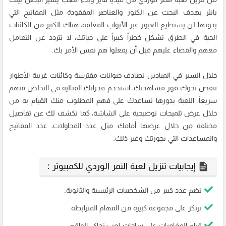
بانثر بهدف البحث عن الكنوز والعناصر المفقودة مثل المفاتيح التي
بدونها لن يستطيع العبور عبر الأبواب المغلقة، هناك الكثير من الكائنات
الحية في الطرق تشكل خطراً كبيراً على حياتك، لا تتردد عن التعامل
معهم والقضاء عليهم قبل أن يفعلوا هم نفس الأمر بك.
خلال السير في الميادين تصادف حيوانات مفترسة وكائنات غريبة الأطوار
تنقض نحوك فور مشاهدتك، استخدم قدراتك القتالية في التخلص منهم
سريعاً، اللعبة بدورها تساعدك على فهم المطلوب منك القيام به من
خلال عرض تلميحات توضيحية على الشاشة، كما تكشف لك عن تفاصيل
مختلفة من خلال عرضها أمامك مثل عدد المحاولات، عدد المفاتيح
والمساعدات التي بحوزتك وغير ذلك.
إيجابيات تنزيل لعبة النمر الوردي للكمبيوتر :
تضم عدد كبير من الشخصيات الرئيسية والثانوية.
ترتكز على مجموعة كبيرة من المهام المترابطة.
قيام المغامرات على ساحات لعب تحاكي الواقع.