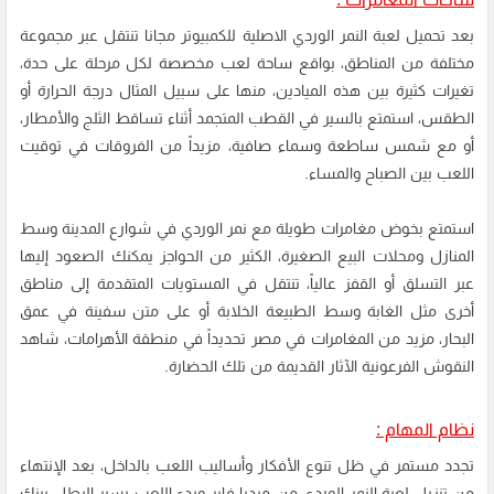
بعد تحميل لعبة النمر الوردي الاصلية للكمبيوتر مجانا تنتقل عبر مجموعة
مختلفة من المناطق، بواقع ساحة لعب مخصصة لكل مرحلة على حدة،
تغيرات كثيرة بين هذه الميادين، منها على سبيل المثال درجة الحرارة أو
الطقس، استمتع بالسير في القطب المتجمد أثناء تساقط الثلج والأمطار،
أو مع شمس ساطعة وسماء صافية، مزيداً من الفروقات في توقيت
اللعب بين الصباح والمساء.
استمتع بخوض مغامرات طويلة مع نمر الوردي في شوارع المدينة وسط
المنازل ومحلات البيع الصغيرة، الكثير من الحواجز يمكنك الصعود إليها
عبر التسلق أو القفز عالياً، تنتقل في المستويات المتقدمة إلى مناطق
أخرى مثل الغابة وسط الطبيعة الخلابة أو على متن سفينة في عمق
البحار، مزيد من المغامرات في مصر تحديداً في منطقة الأهرامات، شاهد
النقوش الفرعونية الآثار القديمة من تلك الحضارة.
نظام المهام :
تجدد مستمر في ظل تنوع الأفكار وأساليب اللعب بالداخل، بعد الإنتهاء
من تنزيل لعبة النمر الوردي من ميديا فاير وبدء اللعب يسير البطل بينك