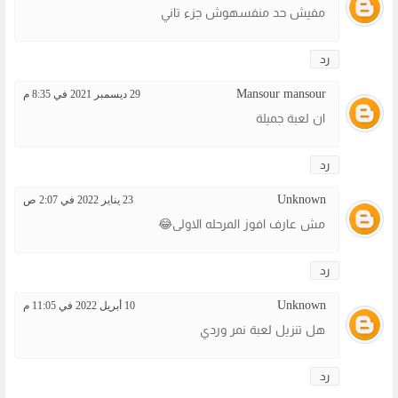
مفيش حد منفسهوش جزء تاني
رد
Mansour mansour
29 ديسمبر 2021 في 8:35 م
ان لعبة جميلة
رد
Unknown
23 يناير 2022 في 2:07 ص
مش عارف افوز المرحله الاولى😂
رد
Unknown
10 أبريل 2022 في 11:05 م
هل تنزيل لعبة نمر وردي
رد