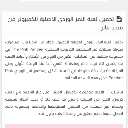
تحميل لعبة النمر الوردي الاصلية للكمبيوتر من
ميديا فاير
تحميل لعبة النمر الوردي الاصلية للكمبيوتر مجانا من ميديا فاير، مغامرات
طويلة تنتظرك مع الشخصية الكرتونية الشهيرة The Pink Panther في
مجموعة مختلفة من الساحات، الكثير من التنوع في الأفكار وأنماط اللعب
بما يضمن لك تجدد دائم ومتعة لا تنتهي أبداً منذ الوهلة الأولى وحتى
المرحلة الأخيرة، دقة مفرطة في تجسيد شكل ومظهر نمر الوردي Pink
Panther داخل هذه النسخة المجانية.
لا شك أن اللعبة مخصصة للأطفال الصغار على غرار المعتاد مع العاب
كرتون، الكثير من التسلية والمرح بلا عنف حاد أو رعب، أفكار بسيطة
ومهام غير معقدة من السهل استنباطها وإتمامها بسهولة تامة،
احصل عليها بحجم صغير من وسط العاب بدون نت.