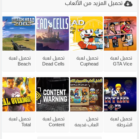
تحميل المزيد من الألعاب
تحميل لعبة
تحميل لعبة
تحميل لعبة
تحميل لعبة
Beach
Dead Cells
Cuphead
GTA Vice
City
للكمبيوتر
للكمبيوتر
Head 2002
للكمبيوتر
من ميديا
مع جميع
للكمبيوتر
مضغوطة
فاير بحجم
الاضافات
من ميديا
من ميديا
صغير
فاير
فاير
تحميل لعبة
تحميل
تحميل لعبة
تحميل لعبة
الشرطة
العاب قديمة
Content
Total
القديمة
للكمبيوتر
Warning
Overdose
Virtua Cop
للاجهزة
للكمبيوتر
للكمبيوتر