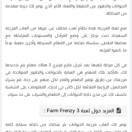
الحيوانات والطيور بين الحقيقة واللعبة، الأمر الذي يوفر لك درجة متقدمة
من المحاكاة.
تتبع لعبة المزرعة هذه نظام لعب مختلف عن غيرها من العاب المزرعة
السعيدة، حيث ترتكز على وضع المراحل والمستويات المترابطة مع
بعضها البعض، سلسلة ضخمة من المهام البسيطة وأخرى صعبة نوعاً
ما، تابعوا القراءة.
في كل مرحلة تلعبها بعد تنزيل فارم فرنزي 3 هناك مهام يتم تحديدها
لك، بالتأكيد تلك المهام هي العناية بالحيوانات والطيور المتواجدة في
مزرعتك عن طريق توفير الطعام والماء لكل منهم على حدة، قم بشراء
المحاصيل الزراعية الملائمة لكل كائن حي لديك، المعلومات على الشاشة
تكشف لك عن مدى حاجة الحيوانات إلى الطعام والشراب على حد سواء.
المزيد حول لعبة Farm Frenzy 3 :
توفر لك العاب مزرعة الحيوانات بئر يمكنك من خلاله سقاية كافة
الحيوانات دون القلق من ندرة الماء، لا تقتصر الواجبات المسندة إليك تجاه