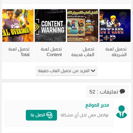
City
للكمبيوتر
للكمبيوتر
Head 2002
للكمبيوتر
من ميديا
مع جميع
للكمبيوتر
مضغوطة
فاير بحجم
الاضافات
من ميديا
من ميديا
صغير
فاير
فاير
تحميل لعبة
تحميل
تحميل لعبة
تحميل لعبة
الشرطة
العاب قديمة
Content
Total
القديمة
للكمبيوتر
Warning
Overdose
Virtua Cop
للاجهزة
للكمبيوتر
للكمبيوتر
المزيد من تحميل العاب خفيفة
من ميديا
الضعيفة
من ميديا
من ميديا
فاير
برابط مباشر
فاير
فاير
مضغوطة
تعليقات : 52
مدير الموقع
تواصل معي لحل آي مشكلة :
اتصل بنا