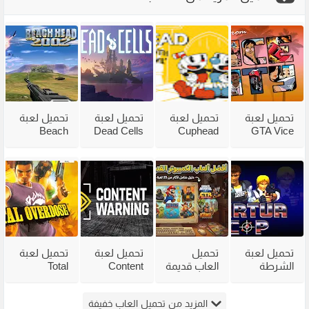
تحميل لعبة
تحميل لعبة
تحميل لعبة
تحميل لعبة
Beach
Dead Cells
Cuphead
GTA Vice
City
للكمبيوتر
للكمبيوتر
Head 2002
للكمبيوتر
من ميديا
مع جميع
للكمبيوتر
مضغوطة
فاير بحجم
الاضافات
من ميديا
من ميديا
صغير
فاير
فاير
تحميل لعبة
تحميل
تحميل لعبة
تحميل لعبة
الشرطة
العاب قديمة
Content
Total
القديمة
للكمبيوتر
Warning
Overdose
Virtua Cop
للاجهزة
للكمبيوتر
للكمبيوتر
المزيد من تحميل العاب خفيفة
من ميديا
الضعيفة
من ميديا
من ميديا