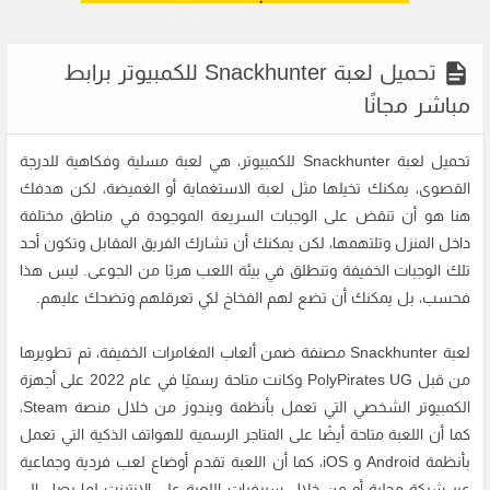
تحميل لعبة Snackhunter للكمبيوتر برابط
مباشر مجانًا
تحميل لعبة Snackhunter للكمبيوتر، هي لعبة مسلية وفكاهية للدرجة
القصوى، يمكنك تخيلها مثل لعبة الاستغماية أو الغميضة، لكن هدفك
هنا هو أن تنقض على الوجبات السريعة الموجودة في مناطق مختلفة
داخل المنزل وتلتهمها، لكن يمكنك أن تشارك الفريق المقابل وتكون أحد
تلك الوجبات الخفيفة وتنطلق في بيئة اللعب هربًا من الجوعى. ليس هذا
فحسب، بل يمكنك أن تضع لهم الفخاخ لكي تعرقلهم وتضحك عليهم.
لعبة Snackhunter مصنفة ضمن ألعاب المغامرات الخفيفة، تم تطويرها
من قبل PolyPirates UG وكانت متاحة رسميًا في عام 2022 على أجهزة
الكمبيوتر الشخصي التي تعمل بأنظمة ويندوز من خلال منصة Steam،
كما أن اللعبة متاحة أيضًا على المتاجر الرسمية للهواتف الذكية التي تعمل
بأنظمة Android و iOS، كما أن اللعبة تقدم أوضاع لعب فردية وجماعية
عبر شبكة محلية أو من خلال سيرفرات اللعبة على الإنترنت لما يصل إلى