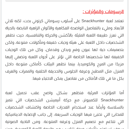
الرسومات والمؤثرات :
تعتمد لعبة Snackhunter على أسلوب رسوماتي كرتوني بحت، لكنه ثلاثي
الأبعاد ومليء بالتفاصيل الواضحة الفكاهية والألوان الزاهية النابضة بالحياة
التي تعزز طبيعة اللعبة المليئة بالأكشن والحركة والتنافسية، حيث تظهر
الشخصيات داخل اللعبة على هيئة وجبات خفيفة ومأكولات متنوعة، ولكن
بتصميمات حية لها عيون وفم ويدان وقدمان، وكل من تلك الوجبات
الخفيفة لها شخصيتها الخاصة التي تؤثر على أجواء اللعبة وتضفي إليها
مزيدًا من المرح والكوميديا، بينما تظهر البيئات كأماكن متنوعة داخل
المنزل مثل المطبخ وغرفة الجلوس والحديقة الخلفية والممرات والغرف
بكل ما في تلك الأماكن من تفاصيل يمكن الاختباء فيها.
أما المؤثرات المرئية فتظهر بشكل واضح عقب تحميل لعبة
Snackhunter للكمبيوتر، مع حركة أنيميشن الشخصيات التي تتميز
بالسلاسة وأيضًا عند استخدام القدرات الخاصة واكتشاف الشخصيات
للمخابئ التي تختبئ فيها الوجبات السريعة، إلى جانب الإضاءة الديناميكية
التي تتناغم مع تصميم المنزل وغرفه المتنوعة. ومن الناحية الصوتية
سوف تستمتع بتأثيرات مرحة تتناسب مع طبيعة اللعبة الكوميدية، حيث