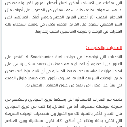
التي تمكنك من اكتشاف أماكن اختباء أعضاء الفريق الآخر والانقضاض
عليهم بسهولة. بخلاف ذلك سوف تتمكن من الحصول على أدوات مثل
المناظير لتعقب آثار أعضاء الفريق الخصم وتوقع أماكن اختبائهم، لكن
السر الحقيقي للتفوق على الفريق الخصم يكمن في توقيت استخدام تلك
القدرات في الوقت والفرصة المناسبين لتجنب إهدارها.
التحديات والعقبات :
التحديات التي تواجهها في جولات لعبة Snackhunter لا تقتصر على
العثور على الخصوم أو الاختباء منهم فقط، بل تعتمد بشكل رئيسي على
اتخاذ القرارات المناسبة تحت ضغط الخسارة في أي ثانية. فإذا كنت ضمن
فريق الوجبات السريعة الهاربة، فسوف تكون تحت ضغط طوال الوقت
لكي تعثر على مكان آمن بعيد عن عيون الصيادين للاختباء به.
خاصة مع القدرات الاستثنائية التي يمتلكها فريق الصيادين وتمكنهم من
معرفة موقعك بسهولة. أما في المقابل، إذا كنت من فريق الصيادين
فإن التحدي الأكبر بالنسبة لك هو التمييز بين شخصيات الوجبات السريعة
التي تختبئ بدقة وذكاء في أماكن تكاد تكون مستحيلة وبين العناصر