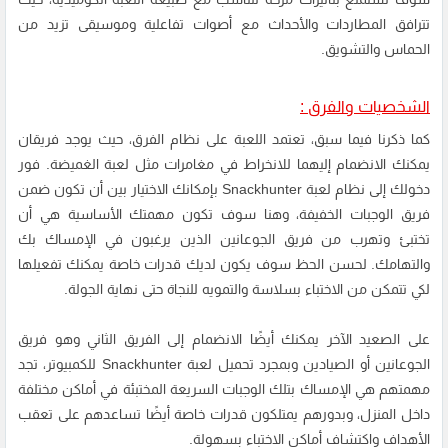
تترافق المطاردات والأحداث مع أصوات تفاعلية وموسيقى تزيد من
الحماس والتشويق.
الشخصيات والفرق :
كما ذكرنا فيما سبق، تعتمد اللعبة على نظام الفرق، حيث يوجد فريقان
يمكنك الانضمام إليهما للانخراط في مغامرات مثل لعبة الغميضة. فور
دخولك إلى نظام لعبة Snackhunter بإمكانك الاختيار بين أن تكون ضمن
فريق الوجبات الخفيفة، وهنا سوف تكون مهمتك الأساسية هي أن
تختبئ وتهرب من فريق الجوعانين الذين يرغبون في الإمساك بك
والتهامك. لحسن الحظ سوف يكون لديك قدرات خاصة يمكنك تفعيلها
لكي تتمكن من الاختباء بسلاسة والتمويه للنجاة حتى نهاية الجولة.
على الصعيد الآخر يمكنك أيضًا الانضمام إلى الفريق الثاني وهو فريق
الجوعانين أو الصيادين وبمجرد تحميل لعبة Snackhunter للكمبيوتر، تجد
مهمتهم هي الإمساك بتلك الوجبات السريعة المختبئة في أماكن مختلفة
داخل المنزل، وبدورهم يمتلكون قدرات خاصة أيضًا تساعدهم على تعقب
الأهداف واكتشاف أماكن الاختباء بسهولة.