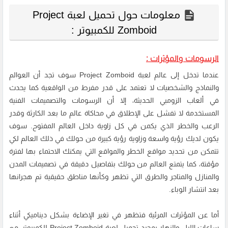
معلومات حول تحميل لعبة Project
Zomboid للكمبيوتر :
الرسومات والمؤثرات :
عندما تدخل إلى عالم لعبة Project Zomboid سوف تجد أن العوالم
والنماذج والشخصيات لا تعتمد على قدر مفرط من الواقعية كما يحدث
في ألعاب الزومبي الحديثة، إلا أن الرسومات والتصميمات الفنية
المستخدمة لا تفشل على الإطلاق في محاكاة عالم ما بعد الكارثة وقدر
الرعب والخطر الذي يكمن في كل زاوية داخل العالم المفتوح. سوف
يكون لديك رؤية واسعة وزاوية رؤية كبيرة من حولك في ذلك العالم لكي
تتمكن من تحديد مواقع الخطر والمواقع التي يمكنك الاحتماء بها لفترة
مؤقتة، كما يتمتع العالم من حولك بتفاصيل دقيقة في تصميمات المدن
والمنازل والمتاجر والطرق التي تظهر وكأنها مناطق حقيقية تم هجرانها
بعد انتشار الوباء.
أما عن المؤثرات المرئية فتظهر في تغير الإضاءة بشكل ديناميكي أثناء
ساعات الليل والنهار بمجرد تحميل لعبة Project Zomboid للكمبيوتر، مع