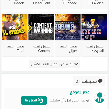
Beach
Dead Cells
Cuphead
GTA Vice
City
للكمبيوتر
للكمبيوتر
Head 2002
للكمبيوتر
من ميديا
مع جميع
للكمبيوتر
مضغوطة
فاير بحجم
الاضافات
من ميديا
من ميديا
صغير
فاير
فاير
تحميل لعبة
تحميل لعبة
تحميل لعبة
تحميل لعبة
الشرطة
جنرال
Content
Total
القديمة
القديمة
Warning
Overdose
Virtua Cop
Generals
للكمبيوتر
للكمبيوتر
المزيد من تحميل العاب اكشن
من ميديا
Zero Hour
من ميديا
من ميديا
فاير
للكمبيوتر
فاير
فاير
مضغوطة
تعليقات : 0
مدير الموقع
تواصل معي لحل آي مشكلة :
اتصل بنا