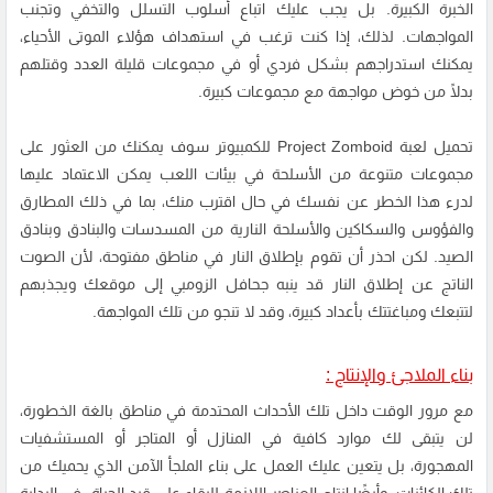
الخبرة الكبيرة. بل يجب عليك اتباع أسلوب التسلل والتخفي وتجنب
المواجهات. لذلك، إذا كنت ترغب في استهداف هؤلاء الموتى الأحياء،
يمكنك استدراجهم بشكل فردي أو في مجموعات قليلة العدد وقتلهم
بدلًا من خوض مواجهة مع مجموعات كبيرة.
تحميل لعبة Project Zomboid للكمبيوتر سوف يمكنك من العثور على
مجموعات متنوعة من الأسلحة في بيئات اللعب يمكن الاعتماد عليها
لدرء هذا الخطر عن نفسك في حال اقترب منك، بما في ذلك المطارق
والفؤوس والسكاكين والأسلحة النارية من المسدسات والبنادق وبنادق
الصيد. لكن احذر أن تقوم بإطلاق النار في مناطق مفتوحة، لأن الصوت
الناتج عن إطلاق النار قد ينبه جحافل الزومبي إلى موقعك ويجذبهم
لتتبعك ومباغتتك بأعداد كبيرة، وقد لا تنجو من تلك المواجهة.
بناء الملاجئ والإنتاج :
مع مرور الوقت داخل تلك الأحداث المحتدمة في مناطق بالغة الخطورة،
لن يتبقى لك موارد كافية في المنازل أو المتاجر أو المستشفيات
المهجورة، بل يتعين عليك العمل على بناء الملجأ الآمن الذي يحميك من