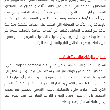
التفاصيل الدقيقة التي تظهر على حالة الأثاث والجدران في المناطق
المغلقة وآثار الدمار الذي خلفه الوباء، فضلًا عن حالة الطقس التي تبدو
في أغلب الأوقات ضبابية وتسبب قدرًا من العتمة والأجواء الكئيبة.
بالإضافة إلى التأثيرات الصوتية التي تعتمد على أصوات حقيقية ومتزامنة
بدقة مع الأحداث المرئية، وتظهر في أصوات النوافذ والأبواب عندما يتم
فتحها ببطء من قبل الزومبي، أو أصوات الخطوات المجهولة التي تقترب
من خلفك، وأصوات إطلاق النار والتفاعل مع البيئة.
أسلوب البقاء والاستكشاف :
أسلوب البقاء والاستكشاف داخل عالم لعبة Project Zomboid المليء
بالمخاطر المميتة من حولك أمر ليس سهلًا على الإطلاق، بل يحتاج إلى
القدرة على اتخاذ القرارات الصائبة في فترة زمنية وجيزة، لأن أي قرار خاطئ
قد ينهي ساعات من التقدم والإنجاز التي أحرزتها بالفعل. تذكر أن العالم
الذي تتجول خلاله مليء بالمخاطر، وليس الزومبي وحدهم هم مصدر
التهديد، بل إن نقص وندرة الموارد اللازمة للبقاء على قيد الحياة أيضًا
يعتبر عاملًا أساسيًا يهدد بقاءك.