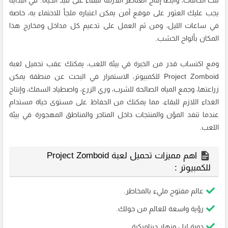
تلك الكائنات، وأيضًا إنتاج العناصر اللازمة للبقاء على قيد الحياة. في البداية
يجب عليك العثور على موقع آمن يمكن اعتباره ملجأ للاحتماء به، خاصة
في ساعات الليل، ومن ثم العمل على تدعيم كل مداخل ومخارج هذا
المكان بألواح الخشب.
ومع اكتساب قدر من الخبرة في بيئة اللعب، يمكنك عقب تحميل لعبة
Project Zomboid للكمبيوتر، الاستمرار في البحث عن منطقة يمكن
زراعتها، وجمع المياه الصالحة للشرب، وري الزرع، واصطياد السمك، وإنتاج
الغذاء اللازم للبقاء، مما يمكنك من الحفاظ على مستوى حياة مستدام
عندما تنفد المؤن والمنتجات داخل المتاجر والمناطق المهجورة في بيئة
اللعب.
اهم مميزات تحميل لعبة Project Zomboid
للكمبيوتر :
عالم مفتوح مليء بالمخاطر.
رؤية واسعة للعالم من حولك.
دورة ليل ونهار ديناميكية.