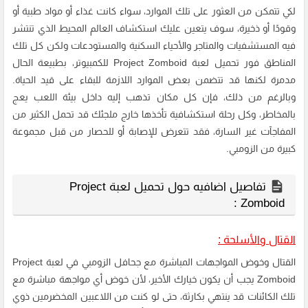
لكي تتمكن من العثور على تلك الموارد، سواء كانت غذاء أو مواد طبية أو
وقودًا أو ذخيرة، سوف يتعين عليك استكشاف العالم المحيط الذي تنتشر
فيه المستشفيات والمتاجر والأحياء السكنية والمستودعات ولكن كل تلك
المناطق فور تحميل لعبة Project Zomboid للكمبيوتر، بطبيعة الحال
مدمرة لكنها قد تتضمن بعض الموارد اللازمة للبقاء على قيد الحياة.
وبالرغم من ذلك، فإن كل مكان تذهب إليه داخل بيئة اللعب يعج
بالمخاطر، وكل رحلة استكشافية تأخذها خارج ملجئك قد تحمل الكثير من
المفاجآت غير السارة، فقد تتعرض للإصابة أو للحصار من قبل مجموعة
كبيرة من الزومبي.
تفاصيل اضافيه حول تحميل لعبة Project
Zomboid :
القتال والأسلحة :
القتال وخوض المواجهات المباشرة مع جحافل الزومبي في لعبة Project
Zomboid يجب أن يكون خيارك الأخير، لأن خوض أي مواجهة مباشرة مع
تلك الكائنات قد ينتهي بكارثة، حتى لو كنت من اللاعبين المخضرمين ذوي