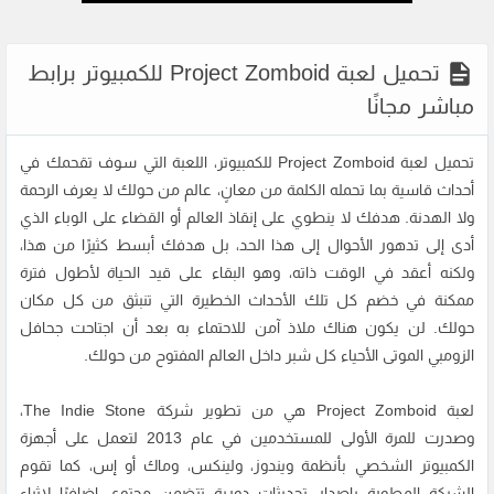
تحميل لعبة Project Zomboid للكمبيوتر برابط
مباشر مجانًا
تحميل لعبة Project Zomboid للكمبيوتر، اللعبة التي سوف تقحمك في
أحداث قاسية بما تحمله الكلمة من معانٍ، عالم من حولك لا يعرف الرحمة
ولا الهدنة. هدفك لا ينطوي على إنقاذ العالم أو القضاء على الوباء الذي
أدى إلى تدهور الأحوال إلى هذا الحد، بل هدفك أبسط كثيرًا من هذا،
ولكنه أعقد في الوقت ذاته، وهو البقاء على قيد الحياة لأطول فترة
ممكنة في خضم كل تلك الأحداث الخطيرة التي تنبثق من كل مكان
حولك. لن يكون هناك ملاذ آمن للاحتماء به بعد أن اجتاحت جحافل
الزومبي الموتى الأحياء كل شبر داخل العالم المفتوح من حولك.
لعبة Project Zomboid هي من تطوير شركة The Indie Stone،
وصدرت للمرة الأولى للمستخدمين في عام 2013 لتعمل على أجهزة
الكمبيوتر الشخصي بأنظمة ويندوز، ولينكس، وماك أو إس، كما تقوم
الشركة المطورة بإصدار تحديثات دورية تتضمن محتوى إضافيًا لإثراء