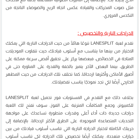
مثل صوت المحركات والقيادة عكس اتجاه الريح والضوضاء الناتجة من
التكدس المروري.
الدراجات النارية والتخصيص :
تقدم لعبة LANESPLIT تنوعًا هائلًا من حيث الدراجات النارية التي يمكنك
الاختيار من بينها ما يتناسب مع أسلوب قيادتك، حيث تتفاوت الموديلات
المتاحة في الخصائص، فبعضها يركز على تحقيق أقصى سرعة ممكنة على
الطريق، بينما البعض الآخر يتميز بالخفة والقدرة على المناورة حتى في
أضيق الأماكن وأكثرها ازدحامًا، كما تختلف تلك الدراجات من حيث المظهر
الخارجي أيضًا لكي تجد نموذجًا يناسب تفضيلاتك.
بخلاف ذلك مع التقدم في المستويات فور تحميل لعبة LANESPLIT
للكمبيوتر، وجمع المكافآت المترتبة على الفوز، سوف تفتح لك اللعبة
دراجات جديدة ذات أداء أعلى وقدرات متطورة تساعدك على مواجهة
التحديات المتصاعدة الموجودة على الطرق الأكثر ازدحامًا، بالإضافة إلى
حريتك الكاملة لاختيار الدراجة النارية التي تناسب أسلوب قيادتك من بين
خيارات متعددة. يمكنك أيضًا تخصيص تلك الدراجة لكي تناسب أسلوب