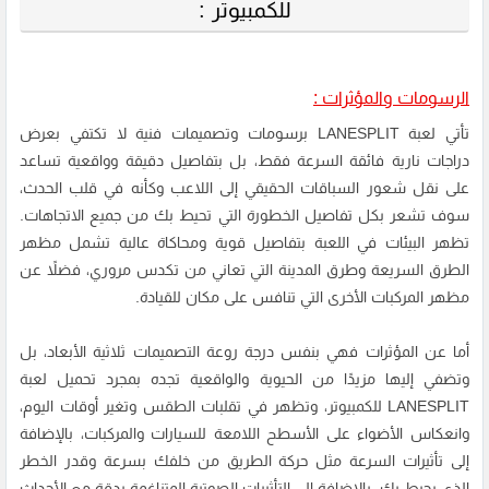
للكمبيوتر :
الرسومات والمؤثرات :
تأتي لعبة LANESPLIT برسومات وتصميمات فنية لا تكتفي بعرض
دراجات نارية فائقة السرعة فقط، بل بتفاصيل دقيقة وواقعية تساعد
على نقل شعور السباقات الحقيقي إلى اللاعب وكأنه في قلب الحدث،
سوف تشعر بكل تفاصيل الخطورة التي تحيط بك من جميع الاتجاهات.
تظهر البيئات في اللعبة بتفاصيل قوية ومحاكاة عالية تشمل مظهر
الطرق السريعة وطرق المدينة التي تعاني من تكدس مروري، فضلاً عن
مظهر المركبات الأخرى التي تنافس على مكان للقيادة.
أما عن المؤثرات فهي بنفس درجة روعة التصميمات ثلاثية الأبعاد، بل
وتضفي إليها مزيدًا من الحيوية والواقعية تجده بمجرد تحميل لعبة
LANESPLIT للكمبيوتر، وتظهر في تقلبات الطقس وتغير أوقات اليوم،
وانعكاس الأضواء على الأسطح اللامعة للسيارات والمركبات، بالإضافة
إلى تأثيرات السرعة مثل حركة الطريق من خلفك بسرعة وقدر الخطر
الذي يحيط بك. بالإضافة إلى التأثيرات الصوتية المتناغمة بدقة مع الأحداث