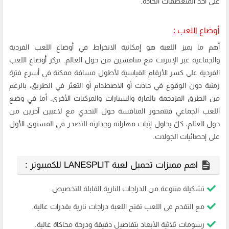
على أخذ المنعطفات الحادة.
أوضاع اللعب :
أهم ما يميز اللعبة هو إمكانية الانخراط في أوضاع اللعب الفردية
والجماعية عبر الإنترنت مع منافسين من حول العالم. تركز أوضاع اللعب
الفردية على كسر الأرقام القياسية لأطول مسافة ممكنة في أسرع فترة
زمنية دون الوقوع في حادث أو الاصطدام أو التعثر في الطريق، بالرغم
من الطرق المزدحمة بالمارة والسيارات والمركبات الأخرى. أما في وضع
اللعب الجماعي فتتمحور المنافسة حول التحدي مع لاعبين آخرين من
حول العالم، كلٌ يحاول إثبات مهاراته وجدارته للتصدر في المستوى الأول
على إحصائيات الجولات.
اهم مميزات تحميل لعبة LANESPLIT للكمبيوتر :
تشكيلة متنوعة من الدراجات النارية القابلة للتخصيص.
مع التقدم في اللعب تفتح اللعبة دراجات نارية بقدرات عالية.
رسومات ثلاثية الأبعاد بتفاصيل دقيقة ودرجة محاكاة عالية.