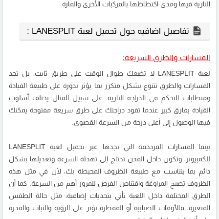
النارية فيها ومدى اكتظاظها بالمركبات الأخرى والمارة.
تفاصيل اضافيه حول تحميل لعبة LANESPLIT :
المسارات والطرق السريعة:
لعبة LANESPLIT لا تضعك طوال الوقت على طريق ثابت، بل تجد
المسارات والطرق تتنوع بشكل متكرر بما يؤثر بدوره على طبيعة القيادة
ومتطلبات التحكم في الدراجة النارية. على سبيل المثال يختلف أسلوب
القيادة بفارق كبير عندما تقود دراجتك على طرق سريعة مفتوحة يمكنك
فيها الوصول إلى أعلى درجة من السرعة القصوى.
بينما المسارات المزدحمة التي تجدها عبر تحميل لعبة LANESPLIT
للكمبيوتر، وتكون داخل المدن تحتاج إلى تهدئة السرعة وتعديلها بشكل
دائم بما يتناسب مع طبيعة الظروف المحيطة بك، لأن في مثل هذه
الظروف تصبح المراوغة واقتناص الفرص للمرور أهم من السرعة. كما أن
الطرق المختلفة داخل اللعبة تأتي بتحديات إضافية، مثل حالة الطقس
المتغيرة، فالأوقات الضبابية أو الممطرة تؤثر على الرؤية والثبات والقدرة