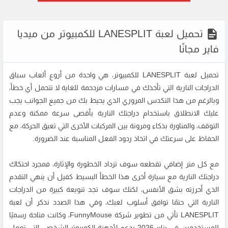
تحميل لعبة LANESPLIT للكمبيوتر من ميديا
فاير مجانًا
تحميل لعبة LANESPLIT للكمبيوتر، هي واحدة من أروع ألعاب سباق
الدراجات النارية التي تأخذك في مسارات مزدحمة للغاية لا تتحمل أي خطأ،
وبالرغم من هذا التكدس المروري الذي يحيط بك من جميع الجوانب يجب
عليك الانطلاق باستخدام دراجتك النارية بأقصى سرعة ممكنة وعدم
التوقف، والمناورة بذكاء ومرونة بين المركبات الأخرى التي تعيق الحركة، مع
الحفاظ على سرعتك في اتخاذ ردود الفعل المناسبة عند الضرورة.
مع كل متر إضافي تقطعه سوف تزداد الخطورة والإثارة، فمجرد احتكاك
دراجتك النارية مع سيارة أخرى هذا الخطأ البسيط كفيل أن ينهي التقدم
الذي أحرزته بشق الأنفس، لكنك سوف تجد تنويعة كبيرة من الدراجات
النارية التي حتمًا توافق أسلوب لعبك، وفي هذا الصدد نذكر أن لعبة
LANESPLIT تأتي من تطوير شركة FunnyMouse، وكانت متاحة رسميًا
للمستخدمين في يناير 2026 بدعم لأجهزة الكمبيوتر الشخصي التي تعمل