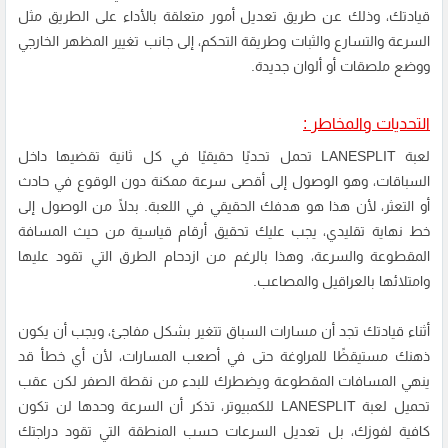
قيادتك، وذلك عن طريق تعديل أمور متعلقة بالأداء على الطريق مثل
السرعة والتسارع والثبات وطريقة التحكم، إلى جانب تغيير المظهر الخارجي
ووضع ملصقات أو ألوان جديدة.
التحديات والمخاطر :
لعبة LANESPLIT تحمل تحديًا حقيقيًا في كل ثانية تقضيها داخل
السباقات، وهو الوصول إلى أقصى سرعة ممكنة دون الوقوع في حادث
أو التعثر، لأن هذا هو هدفك الحقيقي في اللعبة. بدلًا من الوصول إلى
خط نهاية تقليدي، يجب عليك تحقيق أرقام قياسية من حيث المسافة
المقطوعة والسرعة، وهذا بالرغم من ازدحام الطرق التي تقود عليها
وامتلائها بالعراقيل والمصاعب.
أثناء قيادتك تجد أن مسارات السباق تتغير بشكل مفاجئ، ويجب أن يكون
ذهنك مستيقظًا للمراوغة حتى في أصعب المسارات، لأن أي خطأ قد
ينهي المسافات المقطوعة ويضطرك للبدء من نقطة الصفر لكن عقب
تحميل لعبة LANESPLIT للكمبيوتر، تذكر أن السرعة وحدها لن تكون
كافية لفوزك، بل تعديل السرعات حسب المنطقة التي تقود دراجتك