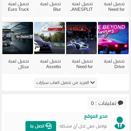
تحميل لعبة
تحميل لعبة
تحميل لعبة
تحميل لعبة
Euro Truck
Blur
LANESPLIT
Need for
Speed
للكمبيوتر
للكمبيوتر
Simulator 2
Most
من ميديا
من ميديا
للكمبيوتر
Wanted
فاير مجانًا
فاير
وللاندرويد
2005 من
مضغوطة
ميديا فاير
بحجم صغير
تحميل لعبة
تحميل لعبة
تحميل لعبة
تحميل لعبة
Drive
Need for
Assetto
محاكي
Beyond
Speed
Corsa
الباصات Bus
Horizons
Carbon من
Competizione
Simulator
المزيد من تحميل العاب سيارات
للكمبيوتر
ميديا فاير
للكمبيوتر
للكمبيوتر
مجانًا
مجانًا
مجانًا
مجانًا
تعليقات : 0
مدير الموقع
تواصل معي لحل آي مشكلة :
اتصل بنا