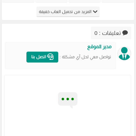
القديمة
للكمبيوتر
Warning
Overdose
Virtua Cop
للاجهزة
للكمبيوتر
للكمبيوتر
المزيد من تحميل العاب خفيفة
من ميديا
الضعيفة
من ميديا
من ميديا
فاير
برابط مباشر
فاير
فاير
مضغوطة
تعليقات : 0
مدير الموقع
تواصل معي لحل آي مشكلة :
اتصل بنا