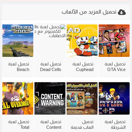
تحميل المزيد من الألعاب
تحميل لعبة
تحميل لعبة
تحميل لعبة
تحميل لعبة
Beach
Dead Cells
Cuphead
GTA Vice
City
للكمبيوتر
للكمبيوتر
Head 2002
للكمبيوتر
من ميديا
مع جميع
للكمبيوتر
مضغوطة
فاير بحجم
الاضافات
من ميديا
من ميديا
صغير
فاير
فاير
تحميل لعبة
تحميل
تحميل لعبة
تحميل لعبة
الشرطة
العاب قديمة
Content
Total