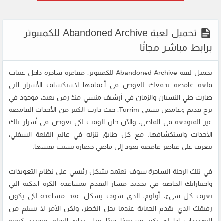
تحميل لعبة Abandoned Archive للكمبيوتر
برابط مباشر مجانًا
تحميل لعبة Abandoned Archive للكمبيوتر، مغامرة ساحرة داخل عتبات
قلعة غامضة تدفعك للغوص في أعماقها لاستكشاف الأسرار التي
صارت طي النسيان والزمان في أرشيف منسي منذ زمن بعيد، موجود في
برج قديم وغامض يسمى Turrim، حيث دارت الكثير من الأحداث الغامضة
غير المتوقعة في الماضي، والآن حان الوقت لكي تغوص في أسرار تلك
الأحداث واستكشافها. مع كل طابق تنزله في عالم القلعة السفلي،
تتعرف على عناصر غامضة تعود إلى ماضي حضارة نسيت نفسها.
في تلك الرحلة الساحرة سوف تعتمد بشكل رئيسي على نظام التعويذات
واختياراتك الخاصة في تحديد مسار التقدم بمساعدة الكرة الذكية التي
تعرف كل شيء، أولوم، الذي سوف يشكل عقد مساعدة لكي يكون
رفيقك الذي يقدم الحماية عندما يحل الخطر، ولكن الأمر لا يسلم من
التهديدات إذا لم تكن مستعدًا جيدًا قبل بداية الرحلة، وتحديد كيفية