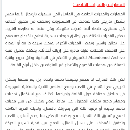
المهارات والقدرات الخاصة :
المهارات والقدرات الخاصة هي العامل الذي يشعرك بالإنجاز، لأنها تنفتح
بشكل تدريجي كلما تقدمت في المستويات وتمكنت من تحقيق أهداف
كل مستوى، خاصة أنها قدرات متنوعة، وكل منها له طابعه الفريد.
بعض القدرات تمكنك من إطلاق موجات سحرية تطيح بالأعداء جميعهم
على نطاق واسع، وبعض القدرات الأخرى تمنحك سرعة خارقة أو القدرة
على الاختفاء للحظات قليلة قادرة على إرباك أعدائك، يمكنك تحميل لعبة
Abandoned Archive للكمبيوتر و التحكم في الجاذبية وخلق دروع واقية
تحميك من هجمات الخصوم والأعداء غير المتوقعين داخل أبراج القلعة.
لكن تلك القدرات لا تظهر جميعها دفعة واحدة، بل يتم فتحها بشكل
تدريجي مع التقدم في اللعب وجمع العناصر النادرة والمخفية الموجودة
في مناطق مختلفة حول القلعة وإدراجها. كذلك، مع استكمال تحديات
ومهام خاصة يمكنك الحصول على نقاط تقدم تمكنك من فتح قدرات
خاصة جديدة أو ترقية تلك التي بحوزتك بالفعل، ولديك الحرية الكاملة
لدمج وتنسيق تلك القدرات مع بعضها البعض بما يخدم أسلوب اللعب
وتحقيق الأهداف. على سبيل المثال، الدمج بين قدرة تسريع الحركة