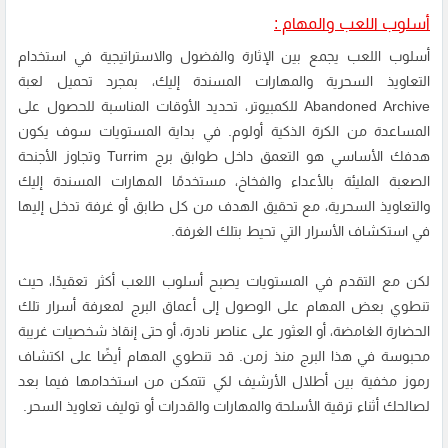
أسلوب اللعب والمهام :
أسلوب اللعب يجمع بين الإثارة والفضول والاستراتيجية في استخدام
التعاويذ السحرية والمهارات المسندة إليك، بمجرد تحميل لعبة
Abandoned Archive للكمبيوتر، تحديد الأوقات المناسبة للحصول على
المساعدة من الكرة الذكية أولوم. في بداية المستويات سوف يكون
هدفك الأساسي هو التعمق داخل طوابق برج Turrim وتجاوز الأجنحة
الصعبة المليئة بالأعداء والفخاخ، مستخدمًا المهارات المسندة إليك
والتعاويذ السحرية، مع تحقيق الهدف من كل طابق أو غرفة تدخل إليها
في استكشاف الأسرار التي تحيط بتلك الغرفة.
لكن مع التقدم في المستويات يصبح أسلوب اللعب أكثر تعقيدًا، حيث
تنطوي بعض المهام على الوصول إلى أعماق البرج لمعرفة أسرار تلك
الحضارة الغامضة، أو العثور على عناصر نادرة، أو حتى إنقاذ شخصيات غريبة
محبوسة في هذا البرج منذ زمن. قد تنطوي المهام أيضًا على اكتشاف
رموز مخفية بين أطلال الأرشيف لكي تتمكن من استخدامها فيما بعد
لصالحك أثناء ترقية الأسلحة والمهارات والقدرات أو توليف تعاويذ السحر.