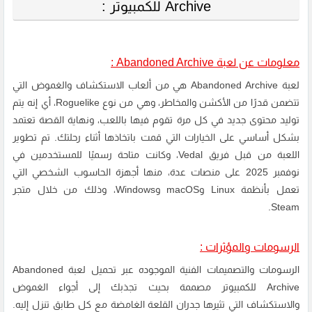
Archive للكمبيوتر :
معلومات عن لعبة Abandoned Archive :
لعبة Abandoned Archive هي من ألعاب الاستكشاف والغموض التي
تتضمن قدرًا من الأكشن والمخاطر، وهي من نوع Roguelike، أي إنه يتم
توليد محتوى جديد في كل مرة تقوم فيها باللعب، ونهاية القصة تعتمد
بشكل أساسي على الخيارات التي قمت باتخاذها أثناء رحلتك. تم تطوير
اللعبة من قبل فريق Vedal، وكانت متاحة رسميًا للمستخدمين في
نوفمبر 2025 على منصات عدة، منها أجهزة الحاسوب الشخصي التي
تعمل بأنظمة Linux وmacOS وWindows، وذلك من خلال متجر
Steam.
الرسومات والمؤثرات :
الرسومات والتصميمات الفنية الموجوده عبر تحميل لعبة Abandoned
Archive للكمبيوتر مصممة بحيث تجذبك إلى أجواء الغموض
والاستكشاف التي تثيرها جدران القلعة الغامضة مع كل طابق تنزل إليه.