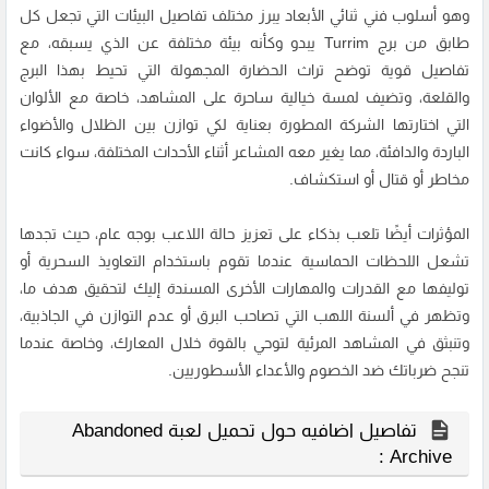
وهو أسلوب فني ثنائي الأبعاد يبرز مختلف تفاصيل البيئات التي تجعل كل
طابق من برج Turrim يبدو وكأنه بيئة مختلفة عن الذي يسبقه، مع
تفاصيل قوية توضح تراث الحضارة المجهولة التي تحيط بهذا البرج
والقلعة، وتضيف لمسة خيالية ساحرة على المشاهد، خاصة مع الألوان
التي اختارتها الشركة المطورة بعناية لكي توازن بين الظلال والأضواء
الباردة والدافئة، مما يغير معه المشاعر أثناء الأحداث المختلفة، سواء كانت
مخاطر أو قتال أو استكشاف.
المؤثرات أيضًا تلعب بذكاء على تعزيز حالة اللاعب بوجه عام، حيث تجدها
تشعل اللحظات الحماسية عندما تقوم باستخدام التعاويذ السحرية أو
توليفها مع القدرات والمهارات الأخرى المسندة إليك لتحقيق هدف ما،
وتظهر في ألسنة اللهب التي تصاحب البرق أو عدم التوازن في الجاذبية،
وتنبثق في المشاهد المرئية لتوحي بالقوة خلال المعارك، وخاصة عندما
تنجح ضرباتك ضد الخصوم والأعداء الأسطوريين.
تفاصيل اضافيه حول تحميل لعبة Abandoned
Archive :