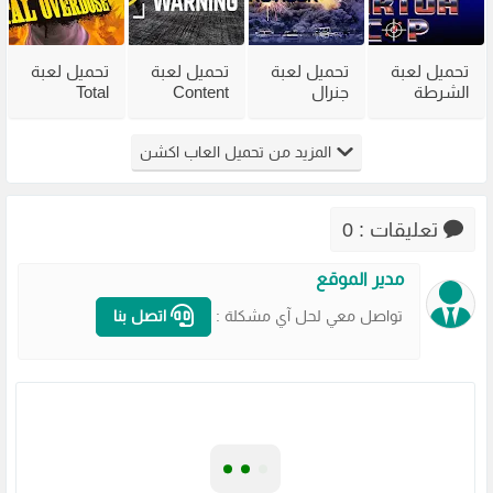
تحميل لعبة
تحميل لعبة
تحميل لعبة
تحميل لعبة
الشرطة
جنرال
Content
Total
القديمة
القديمة
Warning
Overdose
Virtua Cop
Generals
للكمبيوتر
للكمبيوتر
المزيد من تحميل العاب اكشن
من ميديا
Zero Hour
من ميديا
من ميديا
فاير
للكمبيوتر
فاير
فاير
مضغوطة
تعليقات : 0
مدير الموقع
تواصل معي لحل آي مشكلة :
اتصل بنا