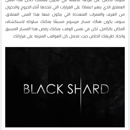
العملاق الذي يتغير اعتمادًا على القرارات التي تتخذها أثناء الخروج والدخول
من الغرف والممرات المتعددة التي يتكون منها هذا المبنى العملاق،
سوف يكون هناك مسار مرسوم مسبقًا يمكنك سلوكه لاستكشاف
المكان بالكامل، لكن في نفس الوقت يمكنك رفض هذا المسار المسبق
واتخاذ طريقك الخاص حيث تتحمل كل العواقب المترتبة على قراراتك.