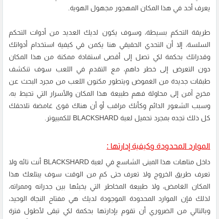
يعرف أحد في هذا المكان المهجور مجهول الهوية.
طريقة التحكم بسيطة، وسوف يكون لديك العديد من أدوات التحكم
السلسة، إلا أن التحدي الحقيقي هنا يكمن في كيفية استخدام أدواتك
وقدراتك بحكمة لكي تصل إلى أقصى استفادة ممكنة من هذا المكان
دون التعرض إلى خطر داهم، مع التقدم في اللعب سوف تنكشف
طبقات جديدة من الغموض ويتطور مكنون اللعب من مجرد البحث عن
مخرج آمن إلى محاولة فهم طبيعة هذا المكان والأسرار التي تحيط به،
وسبب الشعور الدائم وكأنك مراقب أو أن هناك قوى غامضة تلاحقك
كل ذلك تجده بمجرد تحميل لعبة BLACKSHARD للكمبيوتر.
الموارد المحدودة وكيفية إدارتها :
داخل متاهات هذا المبنى الشاسع في لعبة BLACKSHARD أنت تائه ولا
تعرف طريق الخروج ولا تعرف حتى كم من الوقت سوف يبتلعك هذا
المكان الغامض، ولا طبيعة المخاطر التي يخبئها بين جدرانه وممراته،
لذلك فإن الموارد المحدودة الموجودة لديك هي مفتاح النجاة الوحيد،
وبالتالي من الضروري أن تقوم بإدارتها بحكمة لكي تبقى لأطول فترة