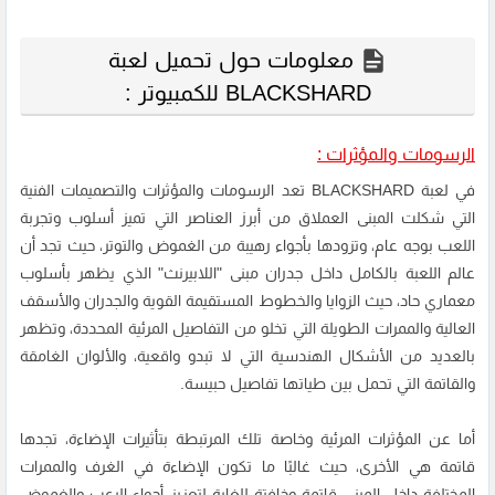
معلومات حول تحميل لعبة
BLACKSHARD للكمبيوتر :
الرسومات والمؤثرات :
في لعبة BLACKSHARD تعد الرسومات والمؤثرات والتصميمات الفنية
التي شكلت المبنى العملاق من أبرز العناصر التي تميز أسلوب وتجربة
اللعب بوجه عام، وتزودها بأجواء رهيبة من الغموض والتوتر، حيث تجد أن
عالم اللعبة بالكامل داخل جدران مبنى "اللابيرنث" الذي يظهر بأسلوب
معماري حاد، حيث الزوايا والخطوط المستقيمة القوية والجدران والأسقف
العالية والممرات الطويلة التي تخلو من التفاصيل المرئية المحددة، وتظهر
بالعديد من الأشكال الهندسية التي لا تبدو واقعية، والألوان الغامقة
والقاتمة التي تحمل بين طياتها تفاصيل حبيسة.
أما عن المؤثرات المرئية وخاصة تلك المرتبطة بتأثيرات الإضاءة، تجدها
قاتمة هي الأخرى، حيث غالبًا ما تكون الإضاءة في الغرف والممرات
المختلفة داخل المبنى قاتمة وخافتة للغاية لتعزيز أجواء الرعب والغموض