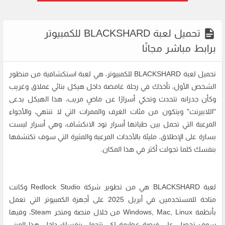
تحميل لعبة BLACKSHARD للكمبيوتر
برابط مباشر مجانًا
تحميل لعبة BLACKSHARD للكمبيوتر، هي لعبة استكشافية من منظور
الشخص الأول، تأخذك في رحلة غامضة داخل هيكل بنائي عملاق وغريب
وكأن جدرانه تتحدث وتحكي أسرارًا عن ماضٍ مريب، هذا الهيكل يدعى
"اللابيرنث" ويتكون من مئات الغرف والممرات التي لا تنتهي، والأجواء
المرعبة التي تحمل بين طياتها أسرار تود الانكشاف، وهي أسرار ليست
بسارة على الإطلاق، مليئة بالأحداث المرعبة والمثيرة التي سوف تكتشفها
بنفسك كلما تجولت أكثر في هذا المكان.
لعبة BLACKSHARD هي من تطوير شركة Redlock Studio وكانت
متاحة للمستخدمين في أبريل 2025 على أجهزة الكمبيوتر التي تعمل
بأنظمة Windows, Mac, Linux من خلال منصة ومتجر Steam، وفيها
سوف تحصل على فرصة عظيمة لكي تتجول بنفسك داخل هذا المبنى