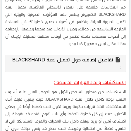
مع انعكاسات طفيفة على بعض الأسطح العاكسة، تحميل لعبة
BLACKSHARD للكمبيوتر يظهر دقه المؤثرات الصوتية والبيئية التي
تكمل الصورة المرئية وتظهر في أصوات صدى خطواتك في المساحة
الفارغة الشاسعة من حولك، وصرير الأبواب عند فتحها وغلقها، بالإضافة
إلى أصوات همسات خافتة تظهر في أوقات مختلفة تعطيك الإيحاء أن
هذا المكان ليس مهجورًا كما يبدو
تفاصيل اضافيه حول تحميل لعبة BLACKSHARD
:
الاستكشاف واتخاذ القرارات الحاسمة :
الاستكشاف من منظور الشخص الأول هو الجوهر المبني عليه أسلوب
اللعب بوجه كامل داخل لعبة BLACKSHARD، حيث يتعين عليك أثناء
الاستكشاف اتخاذ قرارات حكيمة وربما تكون تحت ضغط أيضًا في بعض
الأحيان، حيث إن كل خطوة تتخذها وأي باب تقوم بفتحه قد يقودك إلى
اكتشاف ثمين أو يزيد تيهك داخل تلك الممرات والغرف المتشابكة التي لا
تنتهي، فضلًا عن احتمالية وقوعك تحت خطر قد ينهي حياتك دون أن