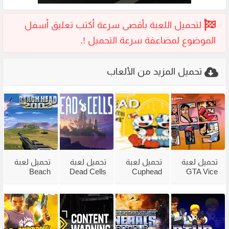
تحميل المزيد من الألعاب
تحميل لعبة
تحميل لعبة
تحميل لعبة
تحميل لعبة
Beach
Dead Cells
Cuphead
GTA Vice
City
للكمبيوتر
للكمبيوتر
Head 2002
للكمبيوتر
من ميديا
مع جميع
للكمبيوتر
مضغوطة
فاير بحجم
الاضافات
من ميديا
من ميديا
صغير
فاير
فاير