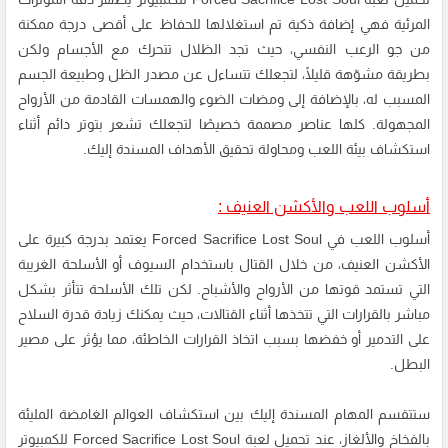
المرئية فهي إضافة ذكية تم استغلالها للحفاظ على أقصى درجة ممكنة
من جو الرعب النفسي، حيث تجد الظلال تتحرك مع الأجسام ولكن
بطريقة مشوّهة قليلًا، لتجعلك تتساءل عن مصدر الظل وطبيعة الجسم
المسبب له، بالإضافة إلى ومضات الضوء والهمسات القادمة من الأرواح
المجهولة. كلها عناصر مصممة خصيصًا لتجعلك تشعر بتوتر دائم أثناء
استكشاف بيئة اللعب ومحاولة تحقيق الأهداف المسندة إليك.
أسلوب اللعب والأكشن العنيف :
أسلوب اللعب في Forced Sacrifice Lost Soul يعتمد بدرجة كبيرة على
الأكشن العنيف، من خلال القتال باستخدام السيوف أو الأسلحة الغريبة
التي تستمد قوتها من الأرواح والأشباح. لكن تلك الأسلحة تتأثر بشكل
مباشر بالقرارات التي تتخذها أثناء القتالات، حيث يمكنك زيادة قدرة السلاح
على التدمير أو خفضها بسبب اتخاذ القرارات الخاطئة، مما يؤثر على مصير
البطل.
ستتقسم المهام المسندة إليك بين استكشاف العوالم الغامضة المليئة
بالفخاخ والألغاز، عند تحميل لعبة Forced Sacrifice Lost Soul للكمبيوتر