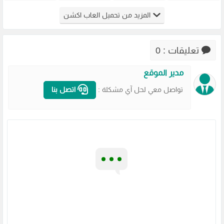
Virtua Cop
Generals
للكمبيوتر
للكمبيوتر
المزيد من تحميل العاب اكشن
من ميديا
Zero Hour
من ميديا
من ميديا
فاير
للكمبيوتر
فاير
فاير
مضغوطة
تعليقات : 0
مدير الموقع
تواصل معي لحل آي مشكلة :
اتصل بنا