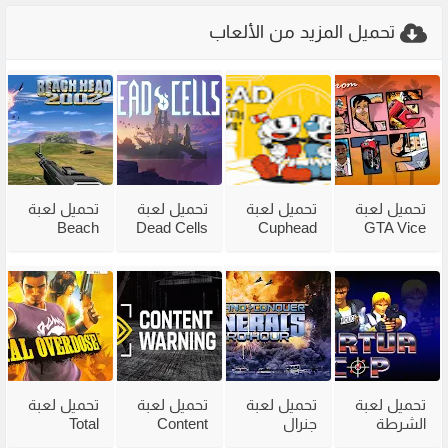
تحميل المزيد من الألعاب
تحميل لعبة
تحميل لعبة
تحميل لعبة
تحميل لعبة
Beach
Dead Cells
Cuphead
GTA Vice
City
للكمبيوتر
للكمبيوتر
Head 2002
للكمبيوتر
من ميديا
مع جميع
للكمبيوتر
مضغوطة
فاير بحجم
الاضافات
من ميديا
من ميديا
صغير
فاير
فاير
تحميل لعبة
تحميل لعبة
تحميل لعبة
تحميل لعبة
الشرطة
جنرال
Content
Total
القديمة
القديمة
Warning
Overdose