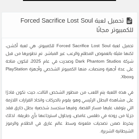
تحميل لعبة Forced Sacrifice Lost Soul
للكمبيوتر مجانًا
تحميل لعبة Forced Sacrifice Lost Soul للكمبيوتر، هي لعبة أكشن،
لكنها مليئة بالغموض المظلم والرعب غير المباشر. تم تطويرها من قبل
شركة Dark Phantom Studios وصدرت في عام 2025، لتكون متاحة
على عدة أجهزة ومنصات، منها الكمبيوتر الشخصي وأجهزة PlayStation
وXbox.
في هذه اللعبة يتم اللعب من منظور الشخص الثالث، حيث تكون قادرًا
على مشاهدة البطل الرئيسي وهو يقوم بالحركات واتخاذ القرارات اللازمة
التي يتوقف عليها مسار القصة. وفيها ستجسد شخصية بطل خارق فقد
جزءًا من روحه في طقس غامض، ويحاول استرجاعها بأي طريقة. لذلك
ينخرط ضمن تضحيات ملعونة وسط عالم غارق في الظلام والرموز
الشيطانية الشريرة.