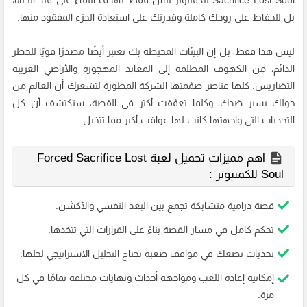
Sacrifice Lost Soul للكمبيوتر ليس فقط بهدف البقاء على قيد الحياة،
بل للحفاظ على روحك كاملة وقدرتك على استعادة الجزء المفقود منها.
ليس هذا فقط، بل إن البيئات المحيطة بك تعتبر أيضًا مصدرًا قويًا للخطر
الدائم، من الكهوف المظلمة إلى المعابد المهجورة والأراضي الغريبة
التضاريس. كلها عناصر صمّمتها الشركة المطورة لتشعرك أن العالم من
حولك يسير ضدك، وكلما تعمّقت أكثر في القصة، ستكتشف أن كل
التحديات التي واجهتها كانت لها عواقب أكبر مما تتخيل.
اهم مميزات تحميل لعبة Forced Sacrifice Lost
Soul للكمبيوتر :
قصة درامية متشابكة تجمع بين البعد النفسي والأكشن.
تحكم كامل في مسار القصة بناءً على القرارات التي تتخذها.
تحديات تضعك في مواقف صعبة تحتاج التحليل الاستراتيجي لحلها.
إمكانية إعادة اللعب ومواجهة أحداث ونهايات مختلفة تمامًا في كل
مرة.