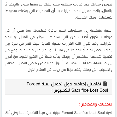
تخوض معارك ضد كيانات مظلمة يجب عليك هزيمتها سواء بالحِنكة أو
بالقتال، بالإضافة إلى اتخاذ القرارات بشأن التضحيات التي يمكنك تقديمها
لاستعادة روحك القديمة.
اللعبة مقسّمة إلى مستويات تسير بوتيرة تصاعدية، مما يعني أن كل
مرحلة ستكون أصعب من التي سبقتها، سواء في القتال أو اتخاذ
القرارات. وقد تكون تلك القرارات صعبة للغاية، حيث تقع في حيرة بين
إنقاذ شخص تحبه أو الحفاظ على نفسك والبقاء على قيد الحياة. ومع كل
تضحية تقدمها، ستشعر أن روحك بدأت فعلًا في التغيير لتعود مرة أخرى
إلى طبيعتها، كما أنك ستكتشف أسرارًا جديدة عن ماضي البطل المظلم،
والأسباب التي جعلته يفقد جزءًا من روحه في المقام الأول.
تفاصيل اضافيه حول تحميل لعبة Forced
Sacrifice Lost Soul للكمبيوتر :
التحديات والمخاطر :
لعبة Forced Sacrifice Lost Soul مبنية على مبدأ التضحية، مما يعني أنك