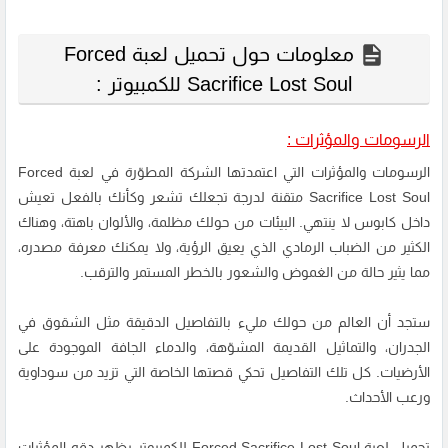
معلومات حول تحميل لعبة Forced
Sacrifice Lost Soul للكمبيوتر :
الرسومات والمؤثرات :
الرسومات والمؤثرات التي اعتمدتها الشركة المطوّرة في لعبة Forced
Sacrifice Lost Soul متقنة لدرجة تجعلك تشعر وكأنك بالفعل تعيش
داخل كابوس لا ينتهي. البيئات من حولك مظلمة، والألوان باهتة، وهناك
الكثير من الضباب الرمادي الذي يعيق الرؤية، ولا يمكنك معرفة مصدره،
مما يثير حالة من الغموض والشعور بالخطر المستمر والترقب.
ستجد أن العالم من حولك مليء بالتفاصيل الدقيقة مثل الشقوق في
الجدران، والتماثيل القديمة المشوّهة، والدماء الجافة الموجودة على
الأرضيات. كل تلك التفاصيل تحكي قصتها الخاصة التي تزيد من سوداوية
ورعب الأحداث.
تحميل لعبة Forced Sacrifice Lost Soul للكمبيوتر يظهر دقه المؤثرات