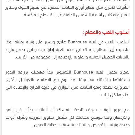
التأثيرات الأخرى مثل تطاير أوراق النباتات الخضراء مع نسيم الهواء وتطاير
الغبار وانعكاس أشعة الشمس الدافئة على الأسطح العاكسة.
أسلوب اللعب والمهام :
أسلوب اللعب في لعبة Bunhouse هادئ ويسير على وتيرة بطيئة نوعًا
ما، حيث إن المطلوب منك في هذه اللعبة إدارة بيت زجاجي صغير مليء
بالنباتات الخضراء الجميلة والملونة بالإضافة إلى مجموعة من الأرانب.
بمجرد تحميل لعبة Bunhouse للكمبيوتر تبدأ مهمتك بزراعة البذور
وسقايتها والاعتناء بها يومًا بعد يوم مع الاهتمام بالعوامل الأخرى
الضرورية لصحة ونمو النباتات مثل التوازن في درجة الحرارة والإضاءة التي
يحتاجها كل نبات.
مع مرور الوقت سوف تلاحظ بنفسك أن النباتات بدأت في النمو
والازدهار، وهنا تتوسع مهامك لكي تشمل تطوير المزرعة وشراء أدوات
جديدة وترتيب الأحواض والنباتات بتنسيقات جذابة للعيون.