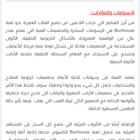
الرسومات والمؤثرات :
من أبرز العناصر التي تجذب اللاعبين من جميع الفئات العمرية نحو لعبة
Bunhouse هي الرسومات الساحرة والتصميمات الفنية التي تتمتع بقدر
عالٍ من الواقعية الممزوجة بالأشكال الكرتونية اللطيفة. الألوان
المستخدمة في التصميمات هادئة لكي تشكل لوحة فنية مريحة للأعصاب
وتشجع على الاسترخاء مع المهام البسيطة اللطيفة بصحبة الأرانب
الأليفة الجميلة.
تعتمد اللعبة على رسومات ثلاثية الأبعاد بتصميمات كرتونية للنماذج
والشخصيات تجعل كل شيء يبدو ودودًا ولطيفًا. سوف تلاحظ هذا الأمر
بالتحديد في تصميمات الأرانب الصغيرة والنباتات التي تتدرج درجة خضارها
وألوانها الجذابة مع التصميم الكلي لبيئة اللعب التي يغلب عليها تأثير حالة
الطقس المستقرة الدافئة.
الإضاءة أيضًا من التأثيرات المرئية التي تصنع كل السحر على المشاهد
المرئية عند تحميل لعبة Bunhouse للكمبيوتر، تجدها خاصة أنها إضاءة
ديناميكية تتغير بتغير ساعات اليوم بين الليل والنهار، بالإضافة إلى