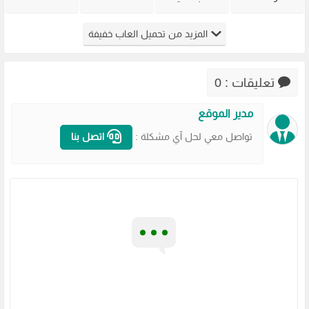
القديمة
للكمبيوتر
Warning
Overdose
Virtua Cop
للاجهزة
للكمبيوتر
للكمبيوتر
المزيد من تحميل العاب خفيفة
من ميديا
الضعيفة
من ميديا
من ميديا
فاير
برابط مباشر
فاير
فاير
مضغوطة
تعليقات : 0
مدير الموقع
تواصل معي لحل آي مشكلة :
اتصل بنا