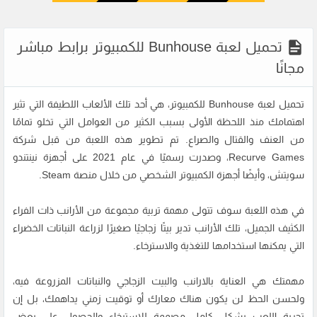
تحميل لعبة Bunhouse للكمبيوتر برابط مباشر
مجانًا
تحميل لعبة Bunhouse للكمبيوتر، هي أحد تلك الألعاب اللطيفة التي تثير
اهتمامك منذ اللحظة الأولى بسبب الكثير من العوامل التي تخلو تمامًا
من العنف والقتال والصراع. تم تطوير هذه اللعبة من قبل شركة
Recurve Games، وصدرت رسميًا في عام 2021 على أجهزة نينتندو
سويتش، وأيضًا أجهزة الكمبيوتر الشخصي من خلال منصة Steam.
في هذه اللعبة سوف تتولى مهمة تربية مجموعة من الأرانب ذات الفراء
الكثيف الجميل، تلك الأرانب تدير بيتًا زجاجيًا صغيرًا لزراعة النباتات الخضراء
التي يمكنها استخدامها للتغذية والاسترخاء.
مهمتك هي العناية بالارانب والبيت الزجاجي والنباتات المزروعة فيه،
ولحسن الحظ لن يكون هناك معارك أو توقيت زمني يداهمك، بل إن
تجربة اللعب بشكل كامل مصممة للاسترخاء والحصول على بعض