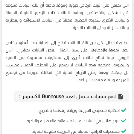
التي تضفي على البيت الزجاجي حيوية وتنوعًا، خاصة أن تلك النباتات متنوعة
في الشكل والخصائص، ومنها النباتات ذات الزهور الملونة الجميلة
والنباتات الأخرى شديدة الخضرة، فضلًا عن النباتات الاستوائية والعطرية
ونباتات الزينة وحتى النباتات النادرة.
بطبيعة الحال، كل من تلك النباتات تحتاج إلى العناية بها بأسلوب خاص
يحفز نموها وازدهارها، على سبيل المثال بعض النباتات تحتاج إلى الري
اليومي، بينما تحتاج نباتات أخرى إلى مستويات محسوبة من الضوء
والرطوبة. ومهمة هذه النباتات لا تقتصر على المظهر الجميل فحسب،
بل يمكنك بيعها وجني الأرباح المالية التي تمكنك بدورها من توسيع
المزرعة وترقية معدات الزراعة.
اهم مميزات تحميل لعبة Bunhouse للكمبيوتر :
إمكانية تخصيص المزرعة وزيادة رقعتها بالتدريج.
تنوع هائل في النباتات من الاستوائية والعطرية والنادرة.
شخصيات الأرانب العاملة في المزرعة متنوعة للغاية.