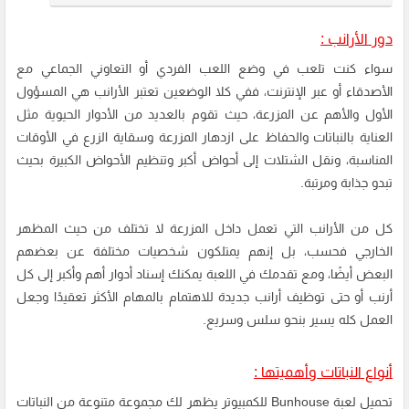
دور الأرانب :
سواء كنت تلعب في وضع اللعب الفردي أو التعاوني الجماعي مع
الأصدقاء أو عبر الإنترنت، ففي كلا الوضعين تعتبر الأرانب هي المسؤول
الأول والأهم عن المزرعة، حيث تقوم بالعديد من الأدوار الحيوية مثل
العناية بالنباتات والحفاظ على ازدهار المزرعة وسقاية الزرع في الأوقات
المناسبة، ونقل الشتلات إلى أحواض أكبر وتنظيم الأحواض الكبيرة بحيث
تبدو جذابة ومرتبة.
كل من الأرانب التي تعمل داخل المزرعة لا تختلف من حيث المظهر
الخارجي فحسب، بل إنهم يمتلكون شخصيات مختلفة عن بعضهم
البعض أيضًا، ومع تقدمك في اللعبة يمكنك إسناد أدوار أهم وأكبر إلى كل
أرنب أو حتى توظيف أرانب جديدة للاهتمام بالمهام الأكثر تعقيدًا وجعل
العمل كله يسير بنحو سلس وسريع.
أنواع النباتات وأهميتها :
تحميل لعبة Bunhouse للكمبيوتر يظهر لك مجموعة متنوعة من النباتات