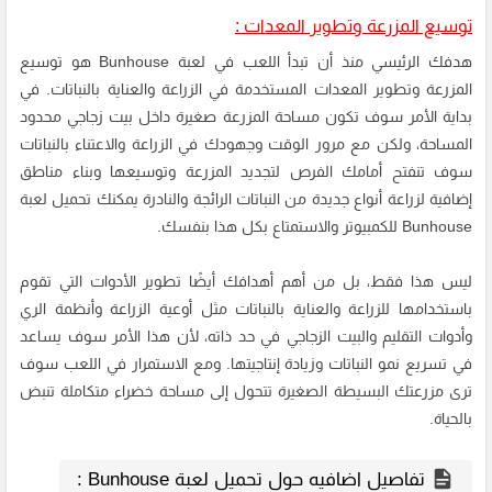
توسيع المزرعة وتطوير المعدات :
هدفك الرئيسي منذ أن تبدأ اللعب في لعبة Bunhouse هو توسيع
المزرعة وتطوير المعدات المستخدمة في الزراعة والعناية بالنباتات. في
بداية الأمر سوف تكون مساحة المزرعة صغيرة داخل بيت زجاجي محدود
المساحة، ولكن مع مرور الوقت وجهودك في الزراعة والاعتناء بالنباتات
سوف تنفتح أمامك الفرص لتجديد المزرعة وتوسيعها وبناء مناطق
إضافية لزراعة أنواع جديدة من النباتات الرائجة والنادرة يمكنك تحميل لعبة
Bunhouse للكمبيوتر والاستمتاع بكل هذا بنفسك.
ليس هذا فقط، بل من أهم أهدافك أيضًا تطوير الأدوات التي تقوم
باستخدامها للزراعة والعناية بالنباتات مثل أوعية الزراعة وأنظمة الري
وأدوات التقليم والبيت الزجاجي في حد ذاته، لأن هذا الأمر سوف يساعد
في تسريع نمو النباتات وزيادة إنتاجيتها. ومع الاستمرار في اللعب سوف
ترى مزرعتك البسيطة الصغيرة تتحول إلى مساحة خضراء متكاملة تنبض
بالحياة.
تفاصيل اضافيه حول تحميل لعبة Bunhouse :