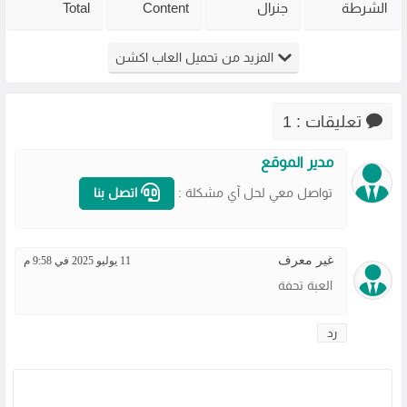
الشرطة
جنرال
Content
Total
القديمة
القديمة
Warning
Overdose
Virtua Cop
Generals
للكمبيوتر
للكمبيوتر
المزيد من تحميل العاب اكشن
من ميديا
Zero Hour
من ميديا
من ميديا
فاير
للكمبيوتر
فاير
فاير
مضغوطة
تعليقات : 1
مدير الموقع
تواصل معي لحل آي مشكلة :
اتصل بنا
غير معرف
11 يوليو 2025 في 9:58 م
العبة تحفة
رد