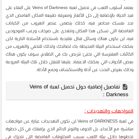
يعتمد أسلوب اللعب في تحميل لعبة Veins of Darkness على البقاء على
قيد الحياة بالإضافة إلى حل الألغاز ومعرفة طبيعة المكان الغامض الذي
تجد نفسك محاصر فيه، كذلك يتضمن عنصر الهروب من الكيانات
الغامضة التي تسكن هذا المكان وتتغذى على صرخات ورعب الموجودين
فيه، لن يكون هناك وسائل قتال تقليدية باستخدام الأسلحة النارية لكن
يمكنك استخدام البيئة المحيطة بك لصالحك ولذلك للتخفي والهروب من
الكائنات المفترسة التي تختبئ تتربص بك في الظلام، سوف يكون هناك
بعض الأدوات التي يمكنك الاعتماد عليها للتنقل خلال تلك البيئة المروعة
وذلك بغرض البحث عن أدلة والاستكشاف وجمع الأدلة.
تفاصيل إضافية حول تحميل لعبة Veins of
Darkness :
المواجهات والتهديدات :
في لعبة Veins of DARKNESS لن تكون التهديدات عبارة عن مواجهات
مباشرة مع الأعداء، بل الخوف والتوتر الدائم الذي يرافقك في كل خطوة
تخطوها داخل بيئة اللعب بسبب المخلوقات الغامضة التي تتحرك في