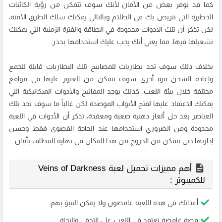
كما قد توفر بعض من الأمان لأنك سوف تتمكن من رؤية الكائنات
الخطيرة التي تتربص بك في الظلام وبالتالي يمكنك سلك الطرق الآمنة،
لكن تذكر أن تلك الأدوات محدودة في الطاقة والفترة الزمنية التي يمكنك
تشغيلها فيها، مما يعني أنك يجب عليك استخدامها بحذر.
بخلاف ذلك سوف تجد بطاريات للمصابيح تلك البطاريات قابلة للجمع
وإعادة الشحن مرة أخرى سوف تتمكن من العثور عليها في مواقع
مختلفة خلال بيئة اللعب، كذلك يوجد المفاتيح والأدوات الميكانيكية التي
يمكنك الاعتماد عليها لفتح الأبواب الموصدة لكن غالباً ما سوف تجد تلك
العناصر بعد حل ألغاز ذهنية صعبة ومعقدة، تذكر أن الأدوات في اللعبة
محدودة ومن الضروري استخدامها عند الحاجة القصوى فقط وحسن
إدارتها حتى تتمكن من الخروج من هذا المكان في نهاية المطاف بأمان.
أهم مميزات تحميل لعبة Veins of Darkness
للكمبيوتر :
أعدائك في هذه اللعبة غامضون ولا يمكن التنبؤ بهم.
قصة غامضة تعتمد في اللعب على التخفي والنجاة.