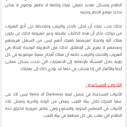
الظلام وتشكل تهديد حقيقي عليك ولكنها لا تظهر بوضوح لا يمكن
تحديد موقع الخطر وتجنبه.
لذلك يجب عليك أن تتحلى بالحذر والترقب وملاحظة حتى أدق التغيرات
من حولك، تذكر أن هذه الكائنات غامضة وغير معروفة لذلك لن يكون
هناك آلية واضحة لهزيمتها ناهيك أنهم ليس من السهل هزيمتهم
وبعضهم لا يهزم على الإطلاق، لذلك فإن الطريقة الوحيدة للنجاة هي
الهروب والاختباء والترقب، خاصة أن هناك أفخاخ مميتة موضوعة في كل
زاوية داخل المنشأة بالإضافة إلى الانهيارات التي تحدث بشكل مفاجئ
أيضا والألغاز التي إذا فشلت في حلها قد يؤدي ذلك إلى نهايتك.
الأدوات المساعدة :
الأدوات المساعدة في تحميل لعبة Veins of Darkness ليس لك غنى
عنها للتحرك خلال بيئة اللعب ببعض من الراحة والحرية وتتمثل تلك
الأدوات في المصابيح اليدوية، والشموع وهي عناصر ضرورية لاختراق حدة
الظلام التي تغلب على كل منطقة في بيئة اللعب.