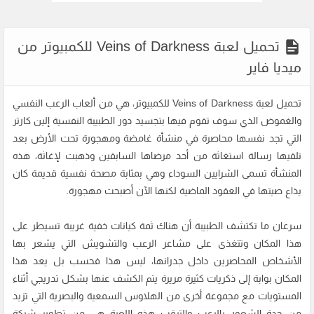
تحميل لعبة Veins of Darkness للكمبيوتر من
ميديا فاير
تحميل لعبة Veins of Darkness للكمبيوتر، هي من ألعاب الرعب النفسي
والغموض الذي سوف تقوم فيها بتجسيد دور الطبيبة النفسية إلين كارتر
التي تجد نفسها محاصرة في منشأة غامضة ومهجورة تحت الأرض بعد
تلقيها رسالة استغاثة من أحد مرضاها السابقين وذهبت لإغاثة، هذه
المنشأة تسمى الشرايين السوداء وهي بمثابة مصحة نفسية قديمة كان
يذاع صيتها في العقود الماضية لكنها الآن أصبحت مهجورة.
سرعان ما تكتشف الطبيبة أن هناك ثمة كيانات خفية غريبة تسيطر على
هذا المكان وتتغذى على مشاعر الرعب والتشويش التي يشعر بها
الأشخاص المحاصرين داخل جدرانها، ليس هذا فحسب بل يعد هذا
المكان بوابة إلى ذكريات كثيرة مريرة يتم الكشف عنها بشكل تدريجي أثناء
المستويات مع مجموعة أخرى من الهلاوس السمعية والبصرية التي تزيد
من حدة الشعور بالرعب والترقب هذه اللعبة هي من تطوير شركة