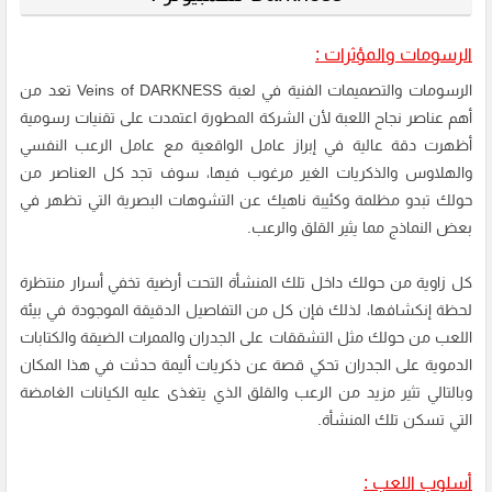
الرسومات والمؤثرات :
الرسومات والتصميمات الفنية في لعبة Veins of DARKNESS تعد من
أهم عناصر نجاح اللعبة لأن الشركة المطورة اعتمدت على تقنيات رسومية
أظهرت دقة عالية في إبراز عامل الواقعية مع عامل الرعب النفسي
والهلاوس والذكريات الغير مرغوب فيها، سوف تجد كل العناصر من
حولك تبدو مظلمة وكئيبة ناهيك عن التشوهات البصرية التي تظهر في
بعض النماذج مما يثير القلق والرعب.
كل زاوية من حولك داخل تلك المنشأة التحت أرضية تخفي أسرار منتظرة
لحظة إنكشافها، لذلك فإن كل من التفاصيل الدقيقة الموجودة في بيئة
اللعب من حولك مثل التشققات على الجدران والممرات الضيقة والكتابات
الدموية على الجدران تحكي قصة عن ذكريات أليمة حدثت في هذا المكان
وبالتالي تثير مزيد من الرعب والقلق الذي يتغذى عليه الكيانات الغامضة
التي تسكن تلك المنشأة.
أسلوب اللعب :