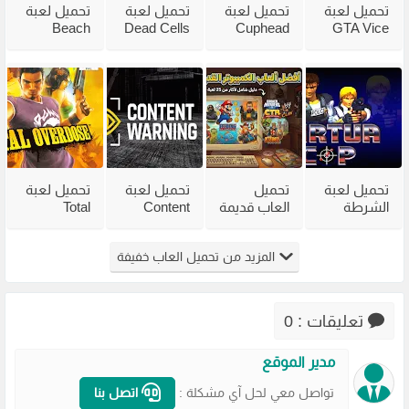
تحميل لعبة
تحميل لعبة
تحميل لعبة
تحميل لعبة
Beach
Dead Cells
Cuphead
GTA Vice
City
للكمبيوتر
للكمبيوتر
Head 2002
للكمبيوتر
من ميديا
مع جميع
للكمبيوتر
مضغوطة
فاير بحجم
الاضافات
من ميديا
من ميديا
صغير
فاير
فاير
تحميل لعبة
تحميل
تحميل لعبة
تحميل لعبة
الشرطة
العاب قديمة
Content
Total
القديمة
للكمبيوتر
Warning
Overdose
Virtua Cop
للاجهزة
للكمبيوتر
للكمبيوتر
المزيد من تحميل العاب خفيفة
من ميديا
الضعيفة
من ميديا
من ميديا
فاير
برابط مباشر
فاير
فاير
مضغوطة
تعليقات : 0
مدير الموقع
تواصل معي لحل آي مشكلة :
اتصل بنا