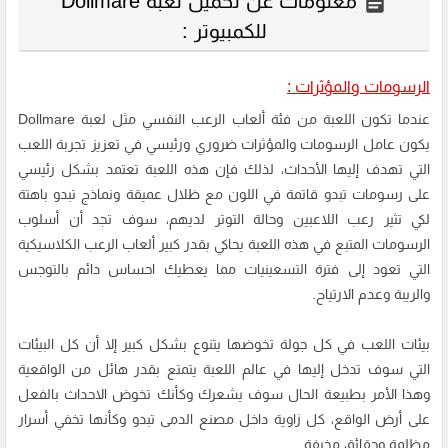
معلومات عن تحميل لعبة Dollmare
للكمبيوتر :
الرسومات والمؤثرات :
عندما تكون اللعبة من فئة ألعاب الرعب النفسي مثل لعبة Dollmare
يكون عامل الرسومات والمؤثرات ضروري ورئيسي في تعزيز تجربة اللعب
التي تهدف إليها الأحداث، لذلك فإن هذه اللعبة تعتمد بشكل رئيسي
على رسومات تبدو قاتمة في اللون مع ظلال عميقة ونماذج تبدو باهتة
لكي تثير رعب اللاعبين وحالة التوتر لديهم، سوف تجد أن أسلوب
الرسومات المتبع في هذه اللعبة يحاكي بقدر كبير ألعاب الرعب الكلاسيكية
التي تعود إلى فترة التسعينيات مما يعطيك احساس دائم بالتوجس
والريبة وعدم الارتياح.
بيئات اللعب في كل جولة تخوضها يتنوع بشكل كبير إلا أن كل البيئات
التي سوف تدخل إليها في عالم اللعبة يتمتع بقدر هائل من الواقعية
وهذا الأمر بطبيعة الحال سوف يشعرك وكأنك تخوض الاحداث بالفعل
على أرض الواقع، كل زاوية داخل مصنع الدمى تبدو وكأنها تخفي أسرار
مظلمة وحقائق مخيفة.