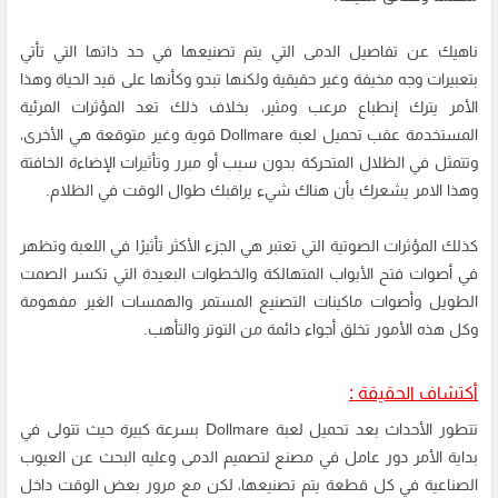
ناهيك عن تفاصيل الدمى التي يتم تصنيعها في حد ذاتها التي تأتي
بتعبيرات وجه مخيفة وغير حقيقية ولكنها تبدو وكأنها على قيد الحياة وهذا
الأمر يترك إنطباع مرعب ومثير، بخلاف ذلك تعد المؤثرات المرئية
المستخدمة عقب تحميل لعبة Dollmare قوية وغير متوقعة هي الأخرى،
وتتمثل في الظلال المتحركة بدون سبب أو مبرر وتأثيرات الإضاءة الخافتة
وهذا الامر يشعرك بأن هناك شيء يراقبك طوال الوقت في الظلام.
كذلك المؤثرات الصوتية التي تعتبر هي الجزء الأكثر تأثيرًا في اللعبة وتظهر
في أصوات فتح الأبواب المتهالكة والخطوات البعيدة التي تكسر الصمت
الطويل وأصوات ماكينات التصنيع المستمر والهمسات الغير مفهومة
وكل هذه الأمور تخلق أجواء دائمة من التوتر والتأهب.
أكتشاف الحقيقة :
تتطور الأحداث بعد تحميل لعبة Dollmare بسرعة كبيرة حيث تتولى في
بداية الأمر دور عامل في مصنع لتصميم الدمى وعليه البحث عن العيوب
الصناعية في كل قطعة يتم تصنيعها، لكن مع مرور بعض الوقت داخل