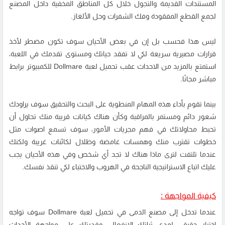
المستندات القديمة والتجول خلال كل المناطق المخفية داخل المصنع
لجمع القطع المفقودة وفك الشفرات وحل الألغاز.
ليس هذا فحسب بل إن في بعض الأحيان سوف تكون مضطر لأخذ
قرارات مصيرية سريعة لكي لا تفقد حياتك ومستوى تقدمك في اللعبة،
استمتع بالمزيد من الاحداث عقب تحميل لعبة Dollmare للكمبيوتر برابط
مباشر مجانًا.
بينما تقوم بأداء هذه المهام المنطوية على البحث والتحقيق سوف يراودك
شعور دائم ومستمر بالمراقبة وكأن هناك كيانات قريبة منك تحاول أن
تحبط محاولاتك في فهم مجريات الأمور، سوف تسمع اصوات مثل
خطوات تقترب منك وهمسات غامضة وظلال لكائنات غريبة ولكنك
عندما تلتفت لترى ماذا هناك لا تجد أي شخص وفي هذه الأحيان يجب
عليك اتباع الاستراتيجية الناجحة في الهروب والاختباء لكي تنقذ نفسك.
كيفية المواجهة :
عندما تدخل إلى مصنع الدمى في تحميل لعبة Dollmare سوف تواجه
اختبار حقيقي لمدى ثباتك الإنفعالي وقدرتك على مواجهة الأحداث