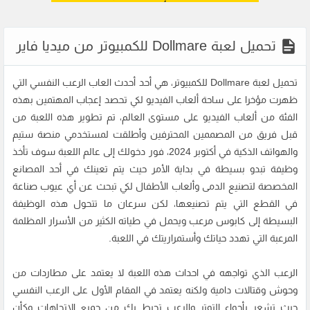
تحميل لعبة Dollmare للكمبيوتر من ميديا فاير
تحميل لعبة Dollmare للكمبيوتر، هي أحد أحدث العاب الرعب النفسي التي
ظهرت مؤخرا على ساحة ألعاب الفيديو لكي تحصد إعجاب المهتمين بهذه
الفئة من ألعاب الفيديو على مستوى العالم، تم تطوير هذه اللعبة من
قبل فريق من المصممين المحترفين وأطلقت لمستخدمي منصة ستيم
والهواتف الذكية في أكتوبر 2024، فور دخولك إلى عالم اللعبة سوف تأخذ
وظيفة تبدو بسيطة في بداية الأمر حيث يتم تعينك في أحد المصانع
المخصصة لتصنيع الدمى وألعاب الأطفال لكي تبحث عن أي عيوب صناعة
في القطع التي يتم تصنيعها، لكن سرعان ما تتحول هذه الوظيفة
البسيطة إلى كابوس مرعب ويحمل في طياته الكثير من الأسرار المظلمة
المرعبة التي تهدد حياتك وأستمراريتك في اللعبة.
الرعب الذي تواجهه في احداث هذه اللعبة لا يعتمد على مطاردات من
وحوش وقتالات دامية ولكنه يعتمد في المقام الأول على الرعب النفسي
حيث تشعر بأجواء التوتر والرعب تحيط بك من جميع الإتجاهات وكأن