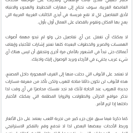
الغامضة الغريبة، سوف تحتاج إلى مهارات التخطيط والهدوء والانتباه
لأدق التفاصيل لكي لا تقع فريسة في أيدي الكائنات الغريبة المريبة التي
يعج بها المكان وتقوم بالقضاء على العمال أول بأول.
لا يمكنك أن تغفل عن أي تفاصيل حتى ولو لم تبدو مهمة أصوات
الهمسات والصرير والخطوات البعيدة كلها تعتبر إشارات للأختباء وإيقاف
أعمالك حتى تبدأ في الشعور بالأمان مرة أخرى وتتحقق أن ليس هناك أي
شيء غريب يختبيء في الأرجاء ويريد الوصول إليك واذيتك.
لا تعتمد على الأبواب التي دخلت منها إلى الغرف المهجورة داخل المصنع،
هذه الأبواب لن تكون دائمًا متاحة للهرب ولكن تأكد من معرفة مسارات
جديدة للهروب عند الحاجة لأنك قد تجد نفسك محاصرًا في أي وقت لذا
تذكر مواقع الخزائن والطاولات والزوايا المظلمة التي يمكنك الأختبار
داخلها إذا لزم الأمر.
كما ذكرنا فيما سبق فإن جزء كبير من تجربة اللعب يعتمد على حل الألغاز
وربط الأحداث ببعضها البعض لذا لا تندفع وقم بالتفكير الاستراتيجي