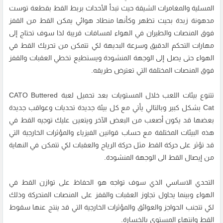
المسلية والمغامرات الشيقة حيث تبدأ الأحداث بربط القط بقطعة توست
مدهونة زبدة بحيث تظهر وكأنها منطاد هوائي يمكن القط من القفز
فوق المنصات والطيران في الهواء لمسافات قريبة لذا سوف تحتاج إلى
مهارات التحكم الدقيق وسرعة البديهة لكي تتمكن من تحريك القط في
الهواء حتى يصل إلى الوجهة المنشودة ويستطيع تخطي العقبات والقفز
فوق المنصات المختلفة التي تعترض طريقه.
تتنوع بيئات اللعب خلال المستويات بعد تحميل لعبة CATO Buttered
Cat بشكل كبير وبالتالي يأتي مع كل بيئة جديدة تحديات وعواقب جديدة
بعضها قد يكون أصعب من البعض الآخر ويتعين عليك توجيه القط في
هذه البيئات المختلفة مع حساب قوانين الفيزياء والمؤثرات الخارجية التي
قد تؤثر على حركة القط مثل حركة الرياح والعقبات لكي تتمكن في النهاية
من إيصال القط الى الوجهة المنشودة.
التحدي الاساسي الذي سوف تواجه هو الحفاظ على توازن القط في
الهواء وبينما يحاول تجاوز العقبات والقفز على المنصات المتحركة وذلك
لكي تتجنب الحواجز والعوائق والمؤثرات الخارجية التي قد ينتج عنها سقوط
القط وانتهاء المستوى بالخسارة.