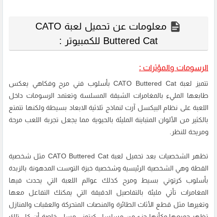
معلومات عن تحميل لعبة CATO
Buttered Cat للكمبيوتر :
الرسومات والمؤثرات :
تتميز لعبة CATO Buttered Cat بأسلوب فني مرح وفكاهي يعكس
طابعها المليء بالمغامرات الشيقة المسلسة وتعتمد الرسومات داخل
اللعبة على نظام البيكسل آرت لنماذج ثلاثية الابعاد بسيطة ولكنها تتمتع
بالكثير من الألوان المتباينة المليئة بالحيوية مما يجعل تجربة اللعب مرحة
ومريحة للنظر.
تظهر الشخصيات بعد تحميل لعبة CATO Buttered Cat مثل شخصية
القطة وهي الشخصية الرئيسية وشخصية خبزة التوست المدهونة بالزبدة
بأسلوب كرتوني بسيط ومرح كذلك عوالم اللعبة التي يحدث فيها
المغامرات تأتي مليئة بالتفاصيل الدقيقة التي يمكنك التفاعل معها
وتغيرها مثل قطع الأثاث الطائرة والمنصات المتحركة والعقبات والمنازل
تظهر جميعها وكأنها جزء من مسلسل كرتوني مسلي خاصة أن كل تلك