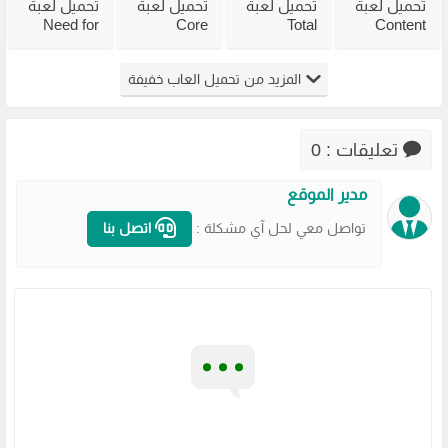
تحميل لعبة
تحميل لعبة
تحميل لعبة
تحميل لعبة
Need for
Core
Total
Content
Speed
Keeper
Overdose
Warning
للكمبيوتر
للكمبيوتر
للكمبيوتر
Most
المزيد من تحميل العاب خفيفة
من ميديا
من ميديا
من ميديا
Wanted
فاير
فاير
فاير مجانًا
2005 من
مضغوطة
ميديا فاير
تعليقات : 0
مدير الموقع
تواصل معي لحل آي مشكلة :
اتصل بنا