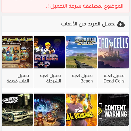
تحميل المزيد من الألعاب
تحميل لعبة
تحميل لعبة
تحميل لعبة
تحميل
Dead Cells
Beach
الشرطة
العاب قديمة
للكمبيوتر
Head 2002
القديمة
للكمبيوتر
مع جميع
للكمبيوتر
Virtua Cop
للاجهزة
الاضافات
من ميديا
من ميديا
الضعيفة
فاير
فاير
برابط مباشر