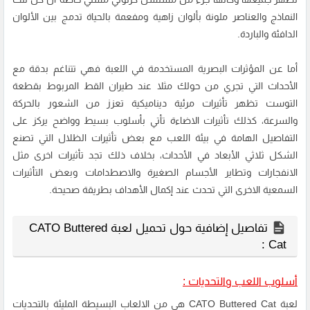
النماذج والعناصر ملونة بألوان زاهية ومفعمة بالحياة تدمج بين الألوان
الدافئة والباردة.
أما عن المؤثرات البصرية المستخدمة في اللعبة فهي تتناغم بدقة مع
الأحداث التي تجري من حولك مثلا عند طيران القط المربوط بقطعة
التوست تظهر تأثيرات مرئية ديناميكية تعزز من الشعور بالحركة
والسرعة، كذلك تأثيرات الاضاءة تأتي بأسلوب بسيط وواضح يركز على
التفاصيل الهامة في بيئة اللعب مع بعض تأثيرات الظلال التي تصنع
الشكل ثلاثي الأبعاد في الأحداث، بخلاف ذلك تجد تأثيرات اخرى مثل
الانفجارات وتطاير الأجسام الصغيرة والاصطدامات وبعض التأثيرات
السمعية الاخرى التي تحدث عند إكمال الأهداف بطريقة صحيحة.
تفاصيل إضافية حول تحميل لعبة CATO Buttered
Cat :
أسلوب اللعب والتحديات :
لعبة CATO Buttered Cat هي من الالعاب البسيطة المليئة بالتحديات