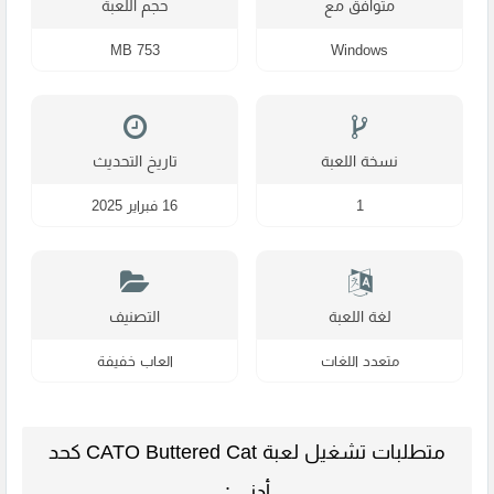
متوافق مع
حجم اللعبة
753 MB
Windows
نسخة اللعبة
تاريخ التحديث
1
16 فبراير 2025
لغة اللعبة
التصنيف
متعدد اللغات
العاب خفيفة
متطلبات تشغيل لعبة CATO Buttered Cat كحد
أدنى :