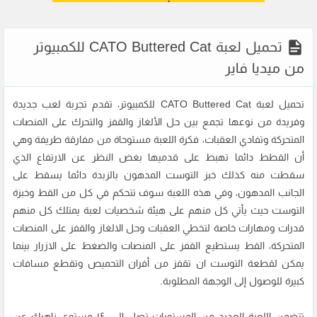
تحميل لعبة CATO Buttered Cat للكمبيوتر
من ميديا فاير
تحميل لعبة CATO Buttered Cat للكمبيوتر، تقدم تجربة لعب جديدة
وفريدة من نوعها تجمع بين حل الألغاز والقفز والتحرك على المنصات
المتحركة وتفادي العقبات، فكرة اللعبة مستوحاة من مفارقة طريفة وهي
أن القطط دائما تهبط على قدميها بغض النظر عن الارتفاع الذي
سقطت منه كذلك خبز التوست المدهون بالزبدة دائما يسقط على
الجانب المدهون، وفي هذه اللعبة سوف تتحكم في كل من القط وخبزة
التوست حيث يأتي كل منهم على هيئة شخصيات لعبة يمتلك كل منهم
قدرات ومهارات خاصة لتخطي العقبات وحل الالغاز والقفز على المنصات
المتحركة، القط يستطيع القفز على المنصات والضغط على الازرار بينما
يمكن لقطعة التوست ان تقفز من أفران التحميص وتقطع مسافات
كبيرة للوصول إلى الوجهة المطلوبة.
تتضمن اللعبة العديد من المستويات تصل إلى ١٤٠ مستوى ناهيك عن