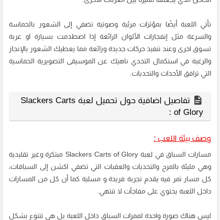
تأتي اللعبة أيضًا بمؤثرات مرئية وصوتية تضفي إلى الشعور بالحماسة
والسرعة مثل إنفجارات الألوان الرائعة إذا اصطدمت بسيارة او عربة
تسوق اخرى وعند تنفيذ حركات جديدة ورائعة مما يعطيك الشعور بالإنجاز
والرغبة في استكمال التحدي ناهيك عن الموسيقى التصويرية الحماسية
التي ترافق الأحداث والتحديات.
تفاصيل اضافية حول تحميل لعبة Slackers Carts
of Glory :
وصف بيئة اللعب :
مسارات السباق في لعبة Slackers Carts of Glory مبتكرة وغير تقليدية
وهي مليئة بالمرح والتحديات والعقبات التي تضفي اكشن إلى السباقات،
كل مسار تمر فيه يقدم تجربة فريدة و مسلية كما أن كل من المسارات
داخل اللعبة يحتوي على مفاجآت لا تنتهي.
ليس هناك صورة واحدة لممرات السباق داخل اللعبة بل هي تتنوع بشكل