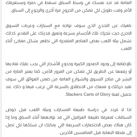
العامة قد تجد نفسك في وسط السباق تسقط في حفرة ويستغرقك
الأمر وقت طويل لكي تتمكن من الخروج مرة أخرى والرجوع إلى السباق.
ناهيك عن التحدي الذي سوف تواجه مع السيارات وعربات التسوق
الاخرى حيث تتحرك تلك الأجسام بسرعة وتعيق قدرتك على التقدم، كذلك
تشمل بيئة اللعب بعض العناصر المتفجرة التي تظهر بشكل مفاجئ أثناء
اللعب.
بالإضافة إلى وجود الصخور الكبيرة وجذوع الأشجار التي يجب عليك تفاديها
أو رفعها عن الطريق لكي تتمكن من المرور الآمن، كما يعتبر المارة من
البشر في متاجر التسوق والشوارع العامة من ضمن العوائق التي سوف
تقيد حركتك و تمنعك من الانطلاق بالسرعة التي ترغب فيها و ذلك عند
تحميل لعبة Slackers Carts of Glory.
لذا لا تتردد في دراسة طبيعة المسارات وبيئة اللعب قبل خوض
السباقات لمعرفة طبيعة العراقيل التي قد تواجهها أثناء السباق وما إذا
كان هناك بعض الاختصارات السريعة التي يمكنك ان تسلكها لكي تصل
إلى نقطة النهاية قبل المنافسين الآخرين.