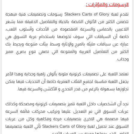
الرسومات والمؤثرات :
تقدم لعبة Slackers Carts of Glory رسومات وتصميمات فنية مبهجة
تتضمن الكثير من الألوان النابضة بالحياة والتفاصيل الدقيقة مما يشعر
اللاعبين بالحماس والسرعة المقصودة من الأحداث وأسلوب اللعب،
خاصة أن السباقات التي سوف تخوضها باستخدام عربة التسوق هي
عبارة عن سباقات مليئة بالمرح والإثارة وسط بيئات متنوعة ويحيط بك
الكثير من التفاصيل الغريبة والمتنوعة التي تضفي تنوع بصري مميز
وجذاب.
تعتمد اللعبة على تصميمات كرتونية ملونة بألوان زاهية وجذابة وهذا الأمر
يجعل اللعبة مناسبة لجميع الفئات العمرية خاصة أن التحديات فيها يمكن
تجاوزها بسهولة بالرغم من قدر التحدي و الأكشن والسرعة فيها.
نجد أن الشخصيات داخل اللعبة تتميز بتصميمات كرتونية ومضحكة وكذلك
عربات التسوق التي تم التعديل عليها وتركيب محركات فائقة السرعة
فيها مصممة هي الاخرى بتصميمات مرحة وفكاهية وكل من عربات
التسوق عند تحميل لعبة Slackers Carts of Glory تأتي اللعبة بتصميمها
الخاص الذي يجعلها مميزة بين العربات الأخرى.