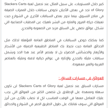
كبير خلال المستويات، على سبيل المثال عند تحميل لعبة Slackers Carts
of Glory تجد في بعض الأحيان تخوض سباقات خلال الممرات الضيقة
في متاجر التسوق، بينما تدور بعض السباقات الأخرى في الشوارع حيث
تعيقك حركة المرور والمارة من البشر ناهيك عن المطبات الصناعية التي
تشكل عوائق تضفي على السباق مزيد من الصعوبة والتحدي.
كما يمكنك خوض السباقات في المناطق العامة المؤهلة لذلك مثل
الحدائق العامة حيث تحيط بك المناظر الطبيعية الجميلة من الأشجار
والأزهار والحشائش الخضراء بل لا يقتصر الأمر عند هذا الحد ويشمل
سباقات مليئة بالتحدي والإثارة في عوالم خيالية لافتة ومليئة بالعناصر
الغريبة والغير معهودة.
العوائق في مسارات السباق :
مسارات السباق عند تحميل لعبة Slackers Carts of Glory لن تكون
سهلة وممهدة على الإطلاق بل تتضمن الكثير من العوائق التي يجب
عليك التعامل معها في الوقت المناسب لكي لا تصاب بالأذى، من أبرز
العوائق التي سوف تقابلك على طول الطريق الحفر في الشوارع والحدائق