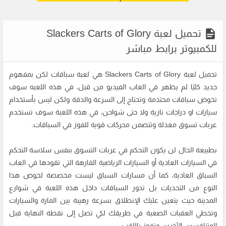
تحميل لعبة Slackers Carts of Glory
للكمبيوتر برابط مباشر
تحميل لعبة Slackers Carts of Glory هي لعبة سباقات لكن بمفهوم
جديد كليًا لم يظهر في العاب الفيديو من قبل، في هذه اللعبه سوف
تخوض سباقات محتدمة وتحتاج إلى السرعة والدقة ولكن ليس بأستخدام
سيارات او دراجات نارية ولا حتى شواحن، في هذه اللعبة سوف تستخدم
عربات تسوق معدلة وتتضمن محركات قوية للفوز في السباقات.
بطبيعة الحال لن يكون التحكم في عربات التسوق بنفس سلاسة التحكم
في السيارات العادية أو السيارات الرياضية الفارهة التي تقودها في العاب
السباق العادية، كما أن مسارات السباق ليست مخصصة لخوض هذا
النوع من التحديات بل تدور السباقات داخل هذه اللعبة في شوارع
المدينة حيث يتعين عليك الإنطلاق بسرعة رهيبة بين المارة والسيارات
وتخطي العقبات الصعبة في طريقك لكي تصل إلى نقطة النهاية قبل
المتنافسين الآخرين وتفوز باللقب.