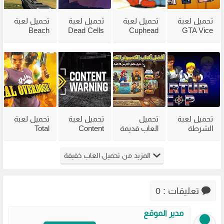
تحميل لعبة
تحميل لعبة
تحميل لعبة
تحميل لعبة
Beach
Dead Cells
Cuphead
GTA Vice
City
للكمبيوتر
للكمبيوتر
Head 2002
للكمبيوتر
من ميديا
مع جميع
للكمبيوتر
مضغوطة
فاير بحجم
الاضافات
من ميديا
من ميديا
صغير
فاير
فاير
تحميل لعبة
تحميل
تحميل لعبة
تحميل لعبة
الشرطة
العاب قديمة
Content
Total
القديمة
للكمبيوتر
Warning
Overdose
Virtua Cop
للاجهزة
للكمبيوتر
للكمبيوتر
المزيد من تحميل العاب خفيفة
من ميديا
الضعيفة
من ميديا
من ميديا
فاير
برابط مباشر
فاير
فاير
مضغوطة
تعليقات : 0
مدير الموقع