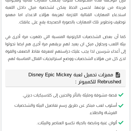
فإن مواجهة هذه المخلوقات سوف يتطلب مهارات قتالية وهجومية
فريدة من نوعها، لحسن الحظ يمكن لشخصية ميكي داخل اللعبة
استدعاء المهارات القتالية اللازمة لهزيمة هؤلاء الاعداء اما مهمو
توظيف وتطوير تلك المهارات بالصورة الصحيحة يقع على عاتقك.
كما أن بعض الشخصيات الكرتونية المنسية التي ظهرت مرة أخرى في
بيئة اللعب ويحاول ميكي ان يعيد لهم بريقهم مرة أخرى هم ايضا تحولوا
إلى أعداء شرسين لذا يجب عليك دراستهم لمعرفة نقاط الضعف والقوة
لدى كل من هؤلاء الشخصيات ووضع استراتيجيات القتال المناسبة لهم.
مميزات تحميل لعبة Disney Epic Mickey
Rebrushed للكمبيوتر :
قصة مشوقة ومليئة بالتأثر والحنين إلى كلاسيكيات ديزني.
أسلوب لعب مبتكر عن طريق رسم تفاصيل البيئة والشخصيات
الفرشاة والطلاء.
ألوان غنية ونابضة بالحياة تكسو العناصر والبيئات.