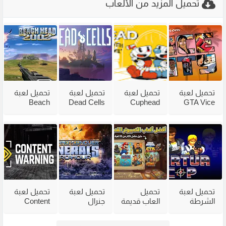
تحميل المزيد من الألعاب
تحميل لعبة
تحميل لعبة
تحميل لعبة
تحميل لعبة
Beach
Dead Cells
Cuphead
GTA Vice
City
للكمبيوتر
للكمبيوتر
Head 2002
للكمبيوتر
من ميديا
مع جميع
للكمبيوتر
مضغوطة
فاير بحجم
الاضافات
من ميديا
من ميديا
صغير
فاير
فاير
تحميل لعبة
تحميل
تحميل لعبة
تحميل لعبة
الشرطة
العاب قديمة
جنرال
Content
القديمة
للكمبيوتر
القديمة
Warning
Virtua Cop
للاجهزة
Generals
للكمبيوتر