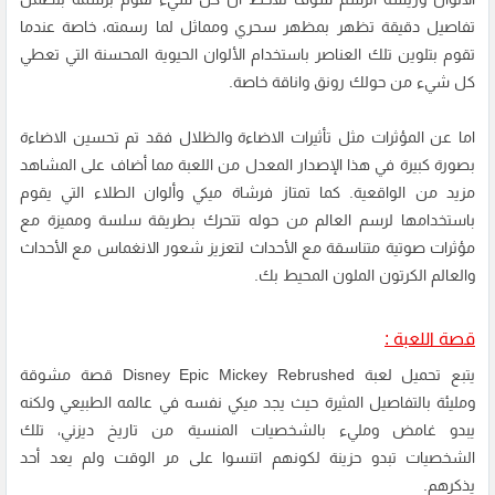
تفاصيل دقيقة تظهر بمظهر سحري ومماثل لما رسمته، خاصة عندما
تقوم بتلوين تلك العناصر باستخدام الألوان الحيوية المحسنة التي تعطي
كل شيء من حولك رونق واناقة خاصة.
اما عن المؤثرات مثل تأثيرات الاضاءة والظلال فقد تم تحسين الاضاءة
بصورة كبيرة في هذا الإصدار المعدل من اللعبة مما أضاف على المشاهد
مزيد من الواقعية. كما تمتاز فرشاة ميكي وألوان الطلاء التي يقوم
باستخدامها لرسم العالم من حوله تتحرك بطريقة سلسة ومميزة مع
مؤثرات صوتية متناسقة مع الأحداث لتعزيز شعور الانغماس مع الأحداث
والعالم الكرتون الملون المحيط بك.
قصة اللعبة :
يتبع تحميل لعبة Disney Epic Mickey Rebrushed قصة مشوقة
ومليئة بالتفاصيل المثيرة حيث يجد ميكي نفسه في عالمه الطبيعي ولكنه
يبدو غامض ومليء بالشخصيات المنسية من تاريخ ديزني، تلك
الشخصيات تبدو حزينة لكونهم اتنسوا على مر الوقت ولم يعد أحد
يذكرهم.