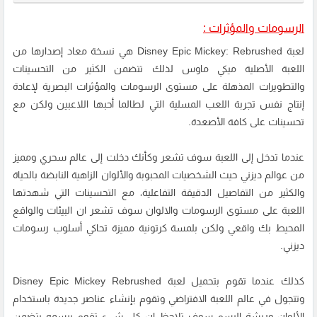
الرسومات والمؤثرات :
لعبة Disney Epic Mickey: Rebrushed هي نسخة معاد إصدارها من
اللعبة الأصلية ميكي ماوس لذلك تتضمن الكثير من التحسينات
والتطويرات المذهلة على مستوى الرسومات والمؤثرات البصرية لإعادة
إنتاج نفس تجربة اللعب المسلية التي لطالما أحبها اللاعبين ولكن مع
تحسينات على كافة الأصعدة.
عندما تدخل إلى اللعبة سوف تشعر وكأنك دخلت إلى عالم سحري ومميز
من عوالم ديزني حيث الشخصيات المحبوبة والألوان الزاهية النابضة بالحياة
والكثير من التفاصيل الدقيقة التفاعلية، مع التحسينات التي شهدتها
اللعبة على مستوى الرسومات والالوان سوف تشعر ان البيئات والواقع
المحيط بك واقعي ولكن بلمسة كرتونية مميزة تحاكي أسلوب رسومات
ديزني.
كذلك عندما تقوم بتحميل لعبة Disney Epic Mickey Rebrushed
وتتجول في عالم اللعبة الافتراضي وتقوم بإنشاء عناصر جديدة باستخدام
الألوان وريشة الرسم سوف تلاحظ ان كل شيء تقوم برسمه بتضمن