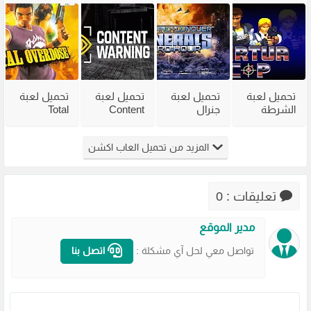
مضغوطة
فاير بحجم
الاضافات
من ميديا
من ميديا
صغير
فاير
فاير
تحميل لعبة
تحميل لعبة
تحميل لعبة
تحميل لعبة
الشرطة
جنرال
Content
Total
القديمة
القديمة
Warning
Overdose
Virtua Cop
Generals
للكمبيوتر
للكمبيوتر
المزيد من تحميل العاب اكشن
من ميديا
Zero Hour
من ميديا
من ميديا
فاير
للكمبيوتر
فاير
فاير
مضغوطة
تعليقات : 0
مدير الموقع
تواصل معي لحل آي مشكلة :
اتصل بنا