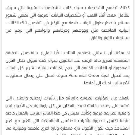
كذلك تصميم الشخصيات سواء كانت الشخصيات البشرية التي سوف
تتفاعل معها أثناء اللعب أو شخصيات النباتات المرعبة التي تضفي شعور
مستمر بالخطر طوال الوقت خاصة مع التركيز في تفاصيل تلك الكائنات
النباتية الغامضة مثل وجوههم وحركاتهم والوانهم التي ترفع من
مستويات التوتر والقلق.
لا يمكننا أن نستثني تصاميم البيئات ايضًا المليء بالتفاصيل الدقيقة
المصممة لتعزيز حالة الرعب عند اللاعبين سواء كنت تتجول خلال القرى
المهجورة أو الغابات الكثيفة التي تعج الكائنات النباتية الشرير كل البيئات
بعد تحميل لعبة Perennial Order سوف تعمل على إيصال مستويات
الأدرينالين لديك إلى أعلاها.
ناهيك عن المؤثرات الصوتية والمرئية مثل تأثيرات الإضاءة والظلال التي
تعتمد على إضاءات خافتة تحيط بالمكان في كل زاوية وتجعل الأجواء تبدو
واقعية بطريقة مرعبة وكأنك تعيش في هذا العالم الغريب بالفعل خاصة
عندما تكتمل الصورة بتأثيرات الطقس الديناميكية التي تتغير مع تغير
المشاهد حيث تكون الأجواء تارة ممطرة وتارة اخرى عاصفة وضبابية مما