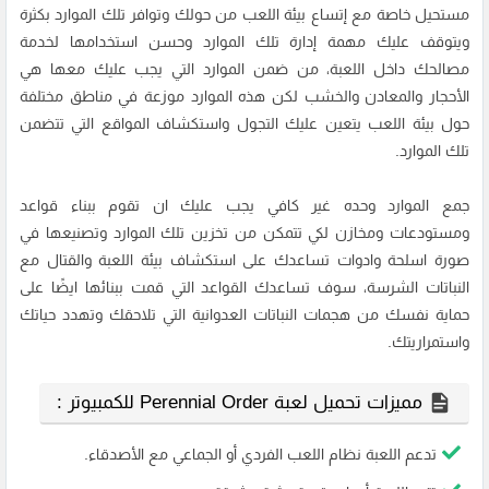
مستحيل خاصة مع إتساع بيئة اللعب من حولك وتوافر تلك الموارد بكثرة
ويتوقف عليك مهمة إدارة تلك الموارد وحسن استخدامها لخدمة
مصالحك داخل اللعبة، من ضمن الموارد التي يجب عليك معها هي
الأحجار والمعادن والخشب لكن هذه الموارد موزعة في مناطق مختلفة
حول بيئة اللعب يتعين عليك التجول واستكشاف المواقع التي تتضمن
تلك الموارد.
جمع الموارد وحده غير كافي يجب عليك ان تقوم ببناء قواعد
ومستودعات ومخازن لكي تتمكن من تخزين تلك الموارد وتصنيعها في
صورة اسلحة وادوات تساعدك على استكشاف بيئة اللعبة والقتال مع
النباتات الشرسة، سوف تساعدك القواعد التي قمت ببنائها ايضًا على
حماية نفسك من هجمات النباتات العدوانية التي تلاحقك وتهدد حياتك
واستمراريتك.
مميزات تحميل لعبة Perennial Order للكمبيوتر :
تدعم اللعبة نظام اللعب الفردي أو الجماعي مع الأصدقاء.