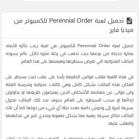
تحميل لعبة Perennial Order للكمبيوتر من
ميديا فاير
تحميل لعبة Perennial Order للكمبيوتر، هي لعبة رعب ثنائية الأبعاد
بفكرة جديدة من نوعها حيث تذهب في رحلة مثيرة داخل عالم يسوده
النباتات العدوانية التي تفرض سيطرتها وهيمنتها على هذا العالم.
في هذه اللعبة تنقلب قوانين الطبيعة رأسا على عقب حيث يسيطر على
المكان هذه النباتات بشكل كامل وهي كائنات عدوانية وشرسة للغاية
ولن تتوانى عن مهاجمة الأشخاص الذين يعترضون طريقها او يحاولون
ايذائها او سحب السيطرة على العالم سوف تجد تلك النباتات تتحول
بسرعة كبيرة إلى وحوش دامية تهدد حياة أي شيء من حولها كما أن تلك
النباتات تتكاثر بسرعة رهيبة مما يشكل صعوبة وتحدي كبير في مجابهتها
والتغلب عليها.
لكنك مع توالي المستويات وتعمقك في اللعبة سوف تستكشف الكثير