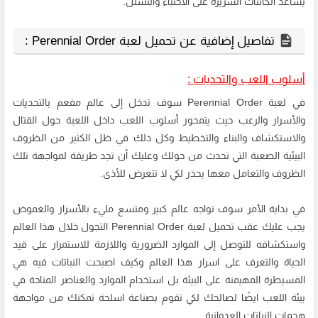
يساعد الكائنات الشريرة على الاختباء والتسلل.
تفاصيل إضافية عن تحميل لعبة Perennial Order :
أسلوب اللعب والتحديات :
في لعبة Perennial Order سوف تدخل إلى عالم مفعم بالتحديات
والأسرار والرعب حيث يتمحور أسلوب اللعب داخل اللعبة حول القتال
والاستكشاف والبناء والتخطيط وكل ذلك في ظل الكثير من الظروف
البيئية الصعبة التي تحدث من حولك وعليك أن تجد طريقة لمواجهة تلك
الظروف والتعامل معها بحذر لكي لا تتعرض للأذى.
في بداية الأمر سوف تواجه عالم كبير ومتسع مليء بالأسرار والغموض
يجب عليك عقب تحميل لعبة Perennial Order التجول خلال هذا العالم
واستكشافه للتوصل إلى الموارد الضرورية واللازمة للاستمرار على قيد
الحياة والتعرف على اسرار هذا العالم وكيف اصبحت النباتات فيه هي
المسيطرة المهيمنة على البيئة بل استخدام الموارد والعناصر المتاحة في
بيئة اللعب ايضًا لصالحك لكي تقوم بصناعة اسلحة تمكنك من مواجهة
هجمات النباتات العدوانية.