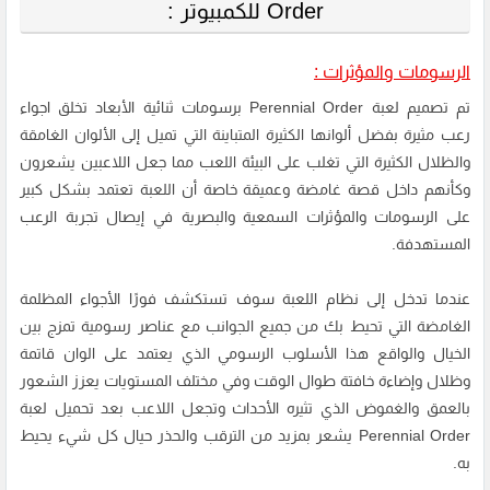
Order للكمبيوتر :
الرسومات والمؤثرات :
تم تصميم لعبة Perennial Order برسومات ثنائية الأبعاد تخلق اجواء
رعب مثيرة بفضل ألوانها الكثيرة المتباينة التي تميل إلى الألوان الغامقة
والظلال الكثيرة التي تغلب على البيئة اللعب مما جعل اللاعبين يشعرون
وكأنهم داخل قصة غامضة وعميقة خاصة أن اللعبة تعتمد بشكل كبير
على الرسومات والمؤثرات السمعية والبصرية في إيصال تجربة الرعب
المستهدفة.
عندما تدخل إلى نظام اللعبة سوف تستكشف فورًا الأجواء المظلمة
الغامضة التي تحيط بك من جميع الجوانب مع عناصر رسومية تمزج بين
الخيال والواقع هذا الأسلوب الرسومي الذي يعتمد على الوان قاتمة
وظلال وإضاءة خافتة طوال الوقت وفي مختلف المستويات يعزز الشعور
بالعمق والغموض الذي تثيره الأحداث وتجعل اللاعب بعد تحميل لعبة
Perennial Order يشعر بمزيد من الترقب والحذر حيال كل شيء يحيط
به.