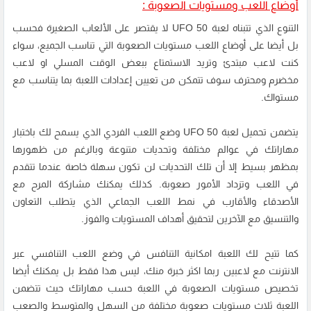
أوضاع اللعب ومستويات الصعوبة :
التنوع الذي تتبناه لعبة UFO 50 لا يقتصر على الألعاب الصغيرة فحسب
بل أيضا على أوضاع اللعب مستويات الصعوبة التي تناسب الجميع، سواء
كنت لاعب مبتدئ وتريد الاستمتاع ببعض الوقت المسلي او لاعب
مخضرم ومحترف سوف تتمكن من تعيين إعدادات اللعبة بما يتناسب مع
مستواك.
يتضمن تحميل لعبة UFO 50 وضع اللعب الفردي الذي يسمح لك باختبار
مهاراتك في عوالم مختلفة وتحديات متنوعة وبالرغم من ظهورها
بمظهر بسيط إلا أن تلك التحديات لن تكون سهلة خاصة عندما تتقدم
في اللعب وتزداد الأمور صعوبة. كذلك يمكنك مشاركة المرح مع
الأصدقاء والأقارب في نمط اللعب الجماعي الذي يتطلب التعاون
والتنسيق مع الآخرين لتحقيق أهداف المستويات والفوز.
كما تتيح لك اللعبة امكانية التنافس في وضع اللعب التنافسي عبر
الانترنت مع لاعبين ربما اكثر خبرة منك، ليس هذا فقط بل يمكنك أيضا
تخصيص مستويات الصعوبة في اللعبة حسب مهاراتك حيث تتضمن
اللعبة ثلاث مستويات صعوبة مختلفة من السهل والمتوسط والصعب