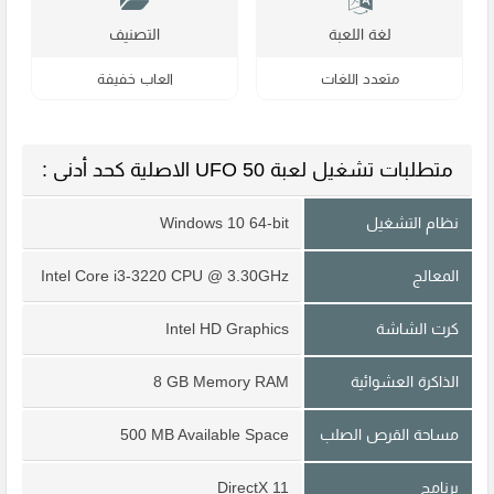
لغة اللعبة
التصنيف
متعدد اللغات
العاب خفيفة
متطلبات تشغيل لعبة UFO 50 الاصلية كحد أدنى :
نظام التشغيل
Windows 10 64-bit
المعالج
Intel Core i3-3220 CPU @ 3.30GHz
كرت الشاشة
Intel HD Graphics
الذاكرة العشوائية
8 GB Memory RAM
مساحة القرص الصلب
500 MB Available Space
برنامج
DirectX 11