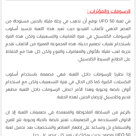
الرسومات والمؤثرات :
في لعبة UFO 50 توقع أن تذهب في رحلة مليئة بالحنين مستوحاة من
العصر الذهبي لألعاب الفيديو حيث تعيد هذه اللعبة تجسيد أسلوب
الرسومات الكلاسيكي في فترة الثمانينات والتسعينيات ولكن هذه المرة
باستخدام تقنيات تصميم حديثة، هذه المجموعة المميزة من الالعاب تقدم
تجربة لعب مليئة بالألوان والمغامرات والتنوع ولكن كل هذا مع الحفاظ
على الطابع البسيط الكلاسيكي.
إذا نظرنا للرسومات داخل اللعبة فهي مصممة باستخدام أسلوب
البكسلات الكبيرة كما كان الحال في فترة التسعينيات ولكن مع استخدام
ألوان نابضة وحيوية وهذا الأمر اعطى الرسومات داخل اللعبة مظهر
قديم وكلاسيكي لإرضاء الحنين لهذه الحقبة.
بالرغم من البساطة الملحوظة والمتعمدة في تصميمات اللعبة إلا ان
الالوان المستخدمة في التصميمات تعتبر نابضة بالحياة وحيوية تثير للمرح
والاستمتاع بل وتساعد على إظهار العناصر والشخصيات بعد تحميل لعبة
UFO 50 بوضوح بحيث يمكنك ان تميز كل عنصر على حدا.