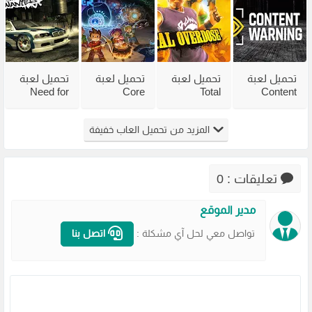
فاير
فاير
برابط مباشر
تحميل لعبة
تحميل لعبة
تحميل لعبة
تحميل لعبة
Need for
Core
Total
Content
Speed
Keeper
Overdose
Warning
للكمبيوتر
للكمبيوتر
للكمبيوتر
Most
المزيد من تحميل العاب خفيفة
من ميديا
من ميديا
من ميديا
Wanted
فاير
فاير
فاير مجانًا
2005 من
مضغوطة
ميديا فاير
تعليقات : 0
مدير الموقع
تواصل معي لحل آي مشكلة :
اتصل بنا