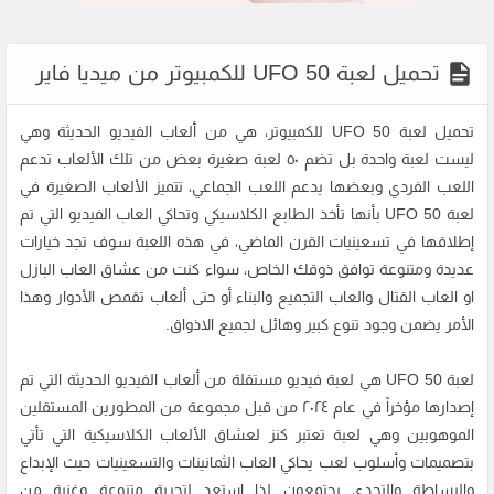
تحميل لعبة UFO 50 للكمبيوتر من ميديا فاير
تحميل لعبة UFO 50 للكمبيوتر، هي من ألعاب الفيديو الحديثة وهي
ليست لعبة واحدة بل تضم ٥٠ لعبة صغيرة بعض من تلك الألعاب تدعم
اللعب الفردي وبعضها يدعم اللعب الجماعي، تتميز الألعاب الصغيرة في
لعبة UFO 50 بأنها تأخذ الطابع الكلاسيكي وتحاكي العاب الفيديو التي تم
إطلاقها في تسعينيات القرن الماضي، في هذه اللعبة سوف تجد خيارات
عديدة ومتنوعة توافق ذوقك الخاص، سواء كنت من عشاق العاب البازل
او العاب القتال والعاب التجميع والبناء أو حتى ألعاب تقمص الأدوار وهذا
الأمر يضمن وجود تنوع كبير وهائل لجميع الاذواق.
لعبة UFO 50 هي لعبة فيديو مستقلة من ألعاب الفيديو الحديثة التي تم
إصدارها مؤخراً في عام ٢٠٢٤ من قبل مجموعة من المطورين المستقلين
الموهوبين وهي لعبة تعتبر كنز لعشاق الألعاب الكلاسيكية التي تأتي
بتصميمات وأسلوب لعب يحاكي العاب الثمانينات والتسعينيات حيث الإبداع
والبساطة والتحدي يجتمعون لذا استعد لتجربة متنوعة وغنية من