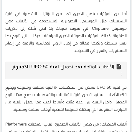
أما عن المؤثرات فهي الاخرى تعد من المؤثرات الشهيرة في فترة
التسعينات مثل الموسيقى التصويرية المستخدمة في الألعاب وهي
موسيقى Chiptune التي سوف تعيدك بلا ادنى شك إلى ذكريات
الطفولة، كذلك المؤثرات الصوتية الاخرى المرافقة الحركات التي تقوم بها
تعتبر بسيطة ولكنها فعالة في إحياء الروح الحماسية والرغبة في إتمام
المستويات والفوز في التحديات.
الألعاب المتاحة بعد تحميل لعبة UFO 50 للكمبيوتر
:
في لعبة UFO 50 تتمكن من استكشاف ٥٠ لعبة مختلفة ومتنوعة وجميع
تلك الألعاب مستوحاة من فترة الثمانينات والتسعينيات يجمع هذا التنوع
المذهل داخل اللعبة بين عدة فئات وأنماط لعب مما يجعل اللعبة من
الخيارات المتنوعة التي يمكنك تحميلها لتمضية أوقات ممتعة ومسلية.
ألعاب المنصات: من ضمن الألعاب الصغيرة العاب المنصات Platformers
حيث يتعين عليك تحاز تحديات وصعوبات مثل تخطي العقبات والعراقيل