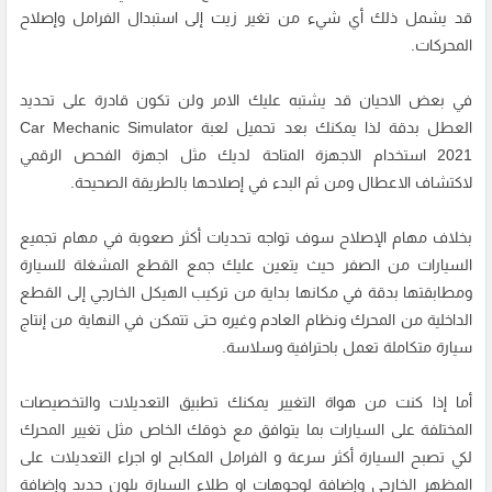
قد يشمل ذلك أي شيء من تغير زيت إلى استبدال الفرامل وإصلاح
المحركات.
في بعض الاحيان قد يشتبه عليك الامر ولن تكون قادرة على تحديد
العطل بدقة لذا يمكنك بعد تحميل لعبة Car Mechanic Simulator
2021 استخدام الاجهزة المتاحة لديك مثل اجهزة الفحص الرقمي
لاكتشاف الاعطال ومن ثم البدء في إصلاحها بالطريقة الصحيحة.
بخلاف مهام الإصلاح سوف تواجه تحديات أكثر صعوبة في مهام تجميع
السيارات من الصفر حيث يتعين عليك جمع القطع المشغلة للسيارة
ومطابقتها بدقة في مكانها بداية من تركيب الهيكل الخارجي إلى القطع
الداخلية من المحرك ونظام العادم وغيره حتى تتمكن في النهاية من إنتاج
سيارة متكاملة تعمل باحترافية وسلاسة.
أما إذا كنت من هواة التغيير يمكنك تطبيق التعديلات والتخصيصات
المختلفة على السيارات بما يتوافق مع ذوقك الخاص مثل تغيير المحرك
لكي تصبح السيارة أكثر سرعة و الفرامل المكابح او اجراء التعديلات على
المظهر الخارجي وإضافة لوجوهات او طلاء السيارة بلون جديد وإضافة