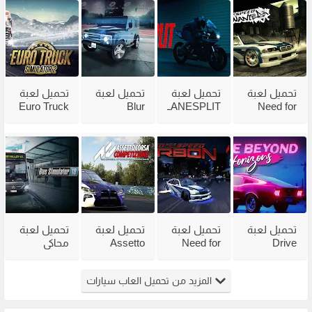
تحميل لعبة
تحميل لعبة
تحميل لعبة
تحميل لعبة
Euro Truck
Blur
LANESPLIT
Need for
Speed
للكمبيوتر
للكمبيوتر
Simulator 2
Most
من ميديا
من ميديا
للكمبيوتر
Wanted
فاير مجانًا
فاير
وللاندرويد
2005 من
مضغوطة
ميديا فاير
بحجم صغير
تحميل لعبة
تحميل لعبة
تحميل لعبة
تحميل لعبة
Drive
Need for
Assetto
محاكي
Beyond
Speed
Corsa
الباصات Bus
Horizons
Carbon من
Competizione
Simulator
المزيد من تحميل العاب سيارات
للكمبيوتر
ميديا فاير
للكمبيوتر
للكمبيوتر
مجانًا
مجانًا
مجانًا
مجانًا