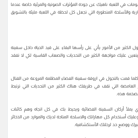
مات في اللعبة ناهيك عن جودة المؤثرات الصوتية والمرئية خاصة عندما
رية والأسلحة المتطورة التي تجعل كل لحظة في اللعبة مليئة بالتشويق
ور أسلوب اللعب في تحميل لعبة Dead Space 2 حول الكثير من الأمور يأتي على رأسها البقاء على قيد الحياة داخل سفينة
ي هذا الصدد سوف يتعين عليك مواجهة الكثير من التحديات والصعاب القاسية لكي لا تفقد
ما قمت بالتجول في اروقة سفينة الفضاء المظلمة المروعة من القتال
 الغامضة التي تقف في طريقك هناك الكثير من التحديات التي ترتبط
لضخمة هذه.
ذي يملأ أركان السفينة الفضائية ويحيط بك في كل اتجاه وهم كائنات
عليك أستخدام كل مهاراتك والاسلحة المتاحة لديك والموارد من الذخائر
يرك ووضع حد لرحلتك الأستكشافية.