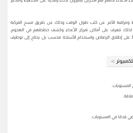
الأعداء لأنهم هم الآخرين يتميزون بذكاء وقدرة على التخطيط والتدبير
يقظ ومراقبة الأمر عن كثب طول الوقت وذلك عن طريق مسح المركبة
ذلك تتعرف على أماكن تمركز الأعداء وكشف خططهم في الهجوم،
بإختصار لا يعتمد أسلوب القتال في لعبة Dead Space 2 على إطلاق الرصاص واستخدام الأسلحة فحسب بل يحتاج إلى توظيف
ي المستويات.
لاقة.
مضي قدمًا في المستويات.