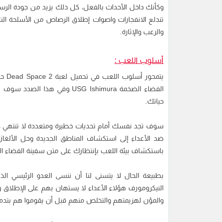
وكأنك داخل الأحداث بالفعل، كل ذلك يزيد من جودة الرسو
تندلع الانفجارات واصوات إطلاق الرصاص من الأسلحة النا
والرعب والإثارة.
أسلوب اللعب :
يتمح
الفضاء الضخمة USG Ishimura وف
حياتك.
سوف تجد نفسك أمام تحديات خطيرة ومتعددة لا تنتهي كل
ضد الأعداء إلى استكشاف المناطق الجديدة وحل الألغاز
باستكشاف بيئة اللعب بإنتظارك على متن سفينة الفضاء ا
بطبيعة الحال لا يتسنى لنا أن ننسى العدو الرئيسي ال
النيكرومورف هؤلاء الأعداء لا يستهان بهم على الإطلاق و
والمؤن لهزيمتهم والتخلص منهم قبل أن يقوموا هم بتدم