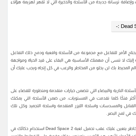
افة ترسانة جديدة من الأسلحة والذخيرة التي لا تُقهر لهزيمة هؤلاء
مثيل لها حيث يحتاج الأمر للتفاعل مع مجموعة من الأسلحة واقعية ودمج ذلك التفاعل
كلة إليك لا تنسى أن مهمتك الأساسية هي البقاء على قيد الحياة ومواجهة
لعالم المحيط بك لن يخلو من المخاطر والرعب في كل إتجاه ويجب عليك أن
أسلحة النارية والبيضاء التي تتضمن خيارات متقدمة ومتطورة للقضاء على
أكثر فتكًا كلما تقدمت في المستويات، من ضمن الأسلحة التي يمكنك
القنابل والمسدسات واسلحة الليزر المتقدمة واسلحة التجميد وكل تلك
ك في لمح البصر.
لكن الأسلحة ليست كل شيء في هذا العالم المحيط بالمخاطر يتعين عليك عقب تحميل لعبة Dead Space 2 استخدام ذكائك في