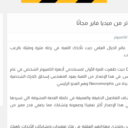
لكمبيوتر
ر، لعبة الرعب في عالم الخيال العلمي حيث تأخذك اللعبة في رحلة مثيرة ومليئة بالرعب
ات.
ويعتبر هذا الجزء هو الثاني من سلسلة ألعاب Dead Space حيث ظهرت للمرة الأولى لمستخدمي أجهزة الكمبيوتر الشخصي في عام
ك آرتس، في هذا الإصدار من اللعبة يعود المهندس إسحاق كلارك الشخصية
دو الرئيسي.
حميل لعبة Dead Space 2 من استكشاف التفاصيل الدقيقة والعميقة في تكملة القصة المشوقة التي تسردها
 هذا الإصدار أكثر تعقيدًا وصعوبة وتشابك مما يضفي قدر مميز من
اعبين وتتحدى مهاراتهم العقلية في فك تعقيدات وتشابكات الأحداث ناهيك