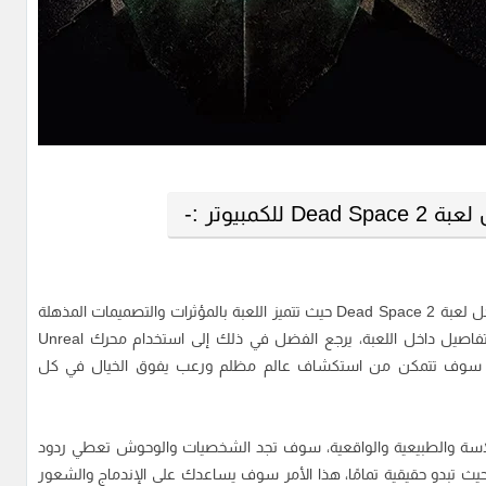
لكمبيوتر :-
استعد لاكتشاف التفاصيل المذهلة في الفضاء الخارجي داخل لعبة Dead Space 2 حيث تتميز اللعبة بالمؤثرات والتصميمات المذهلة
التي تضفي قدر هائل من الواقعية والجمال على كافة التفاصيل داخل اللعبة، يرجع الفضل في ذلك إلى استخدام محرك Unreal
Engine  لتصميم الرسومات في لعبة Dead Space 2 سوف تتمكن من استكشاف عالم مظلم ورعب يفوق الخيال في كل
لسلاسة والطبيعية والواقعية، سوف تجد الشخصيات والوحوش تعطي ردود
ث تبدو حقيقية تمامًا، هذا الأمر سوف يساعدك على الإندماج والشعور