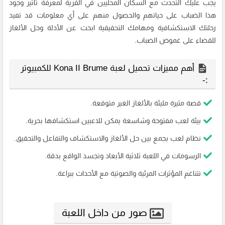
يجب عليك التحدث مع السكان المحليين في القرية لمعرفة تأثير وجود
هذا الضباب على حياتهم والحصول منهم على أي معلومات قد تفيد
رحلتك الاستكشافية ومهامك التحقيقية ابحث عن الأدلة وحل الألغاز
للقضاء على غموض الضباب.
أهم مميزات تحميل لعبة Kona II Brume للكمبيوتر
:-
قصة مثيرة مليئة بالألغاز الغير متوقعة.
بيئة لعب مفتوحة وشاسعة يمكن للاعبين استكشافها بحرية.
نظام لعب يجمع بين حل الألغاز والاستكشاف والتفاعل والتحقيق.
الرسومات في اللعبة ثلاثية الأبعاد وتجسد الواقع بدقة.
تتناغم المؤثرات المرئية والصوتية مع الأحداث ببراعة.
صور من داخل اللعبة