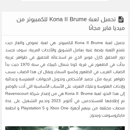
تحميل لعبة Kona II Brume للكمبيوتر من
ميديا فاير مجانًا
تحميل لعبة Kona II Brume للكمبيوتر، هي لعبة غموض والغاز حيث
تتمتع اللعبة بقصة غنية بعامل التشويق والأحداث المريبة، سوف تجسد
دور المحقق كارل فوبير الذي تم استدعائه للتحقيق في ظواهر غريبة
بدأت في الظهور في قرية كونا شمال كيبيك في سنة 1970 حيث بدأ
الضباب الغريب في الظهور وكسو السماء ويقال ان هذا الضباب يسبب
ظواهر غريبة مثل تجميد الأشخاص وتحويل الحيوانات المفترسة وعدائية
وإحداث الهلوسة وعليك التعرف على الأسباب الأساسية التي أدت بالوضع
إلى هذا النحو، لعبة Kona II: Brume هي من إصدار شركة Ravenscourt
تم إطلاقها للمستخدمين في أكتوبر 2023 وتدعم التشغيل على عدة
منصات مختلفة من بينهم أجهزة Xbox One و Playstation 5 و انظمة
مايكروسوفت ويندوز.