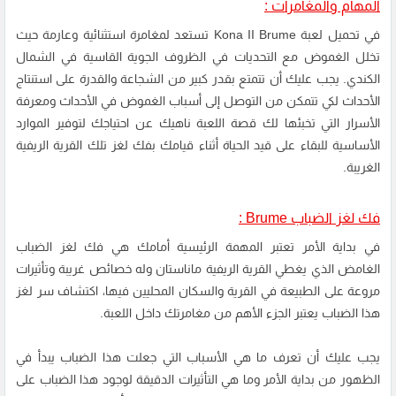
المهام والمغامرات :
في تحميل لعبة Kona II Brume تستعد لمغامرة استثنائية وعارمة حيث
تخلل الغموض مع التحديات في الظروف الجوية القاسية في الشمال
الكندي. يجب عليك أن تتمتع بقدر كبير من الشجاعة والقدرة على استنتاج
الأحداث لكي تتمكن من التوصل إلى أسباب الغموض في الأحداث ومعرفة
الأسرار التي تخبئها لك قصة اللعبة ناهيك عن احتياجك لتوفير الموارد
الأساسية للبقاء على قيد الحياة أثناء قيامك بفك لغز تلك القرية الريفية
الغريبة.
فك لغز الضباب Brume :
في بداية الأمر تعتبر المهمة الرئيسية أمامك هي فك لغز الضباب
الغامض الذي يغطي القرية الريفية ماناستان وله خصائص غريبة وتأثيرات
مروعة على الطبيعة في القرية والسكان المحليين فيها، اكتشاف سر لغز
هذا الضباب يعتبر الجزء الأهم من مغامرتك داخل اللعبة.
يجب عليك أن تعرف ما هي الأسباب التي جعلت هذا الضباب يبدأ في
الظهور من بداية الأمر وما هي التأثيرات الدقيقة لوجود هذا الضباب على