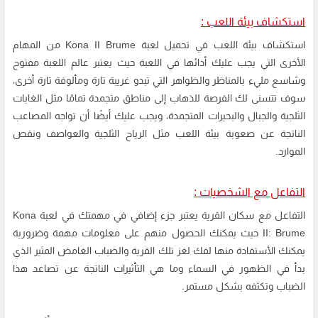
استكشاف بيئة اللعب :
استكشاف بيئة اللعب في تحميل لعبة Kona II Brume من المهام
الأخرى التي يجب عليك أدائها في اللعبة حيث يعتبر عالم اللعبة مفتوح
وشاسع مليء بالمناظر والظواهر التي تبدو غريبة تارة ومألوفة تارة أخرى،
سوف تتسنى لك الفرصة للذهاب إلى مناطق متجمدة تمامًا مثل الغابات
الثلجية والجبال والبحيرات المتجمدة، ويجب عليك أيضًا أن تواجه المصاعب
الناتجة عن صعوبة بيئة اللعب مثل الرياح الثلجية والعواصف ونقص
الموارد.
التفاعل مع الشخصيات :
التفاعل مع سكان القرية يعتبر جزء إضافي في مهمتك في لعبة Kona
II: Brume حيث يمكنك الحصول منهم على معلومات مهمة وضرورية
يمكنك الأستفادة منها لفك لغز تلك القرية والضباب الغامض المثير الذي
بدأ في الظهور في السماء وما هي التأثيرات الناتجة عن تصاعد هذا
الضباب وتكثفه بشكل مستمر.