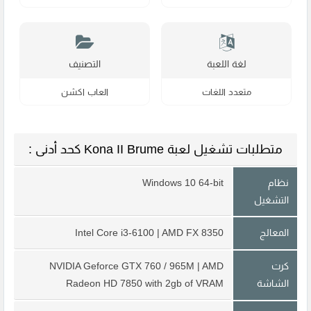
لغة اللعبة
التصنيف
متعدد اللغات
العاب اكشن
متطلبات تشغيل لعبة Kona II Brume كحد أدنى :
نظام
Windows 10 64-bit
التشغيل
المعالج
Intel Core i3-6100 | AMD FX 8350
كرت
NVIDIA Geforce GTX 760 / 965M | AMD
الشاشة
Radeon HD 7850 with 2gb of VRAM