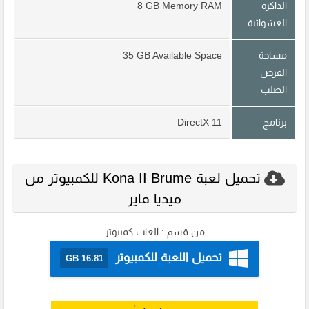
الذاكرة
8 GB Memory RAM
العشوائية
مساحة
35 GB Available Space
القرص
الصلب
برنامج
DirectX 11
تحميل لعبة Kona II Brume للكمبيوتر من
ميديا فاير
من قسم :
العاب كمبيوتر
تحميل اللعبة للكمبيوتر
16.81 GB