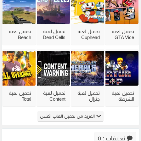
تحميل لعبة
تحميل لعبة
تحميل لعبة
تحميل لعبة
Beach
Dead Cells
Cuphead
GTA Vice
City
للكمبيوتر
للكمبيوتر
Head 2002
للكمبيوتر
من ميديا
مع جميع
للكمبيوتر
مضغوطة
فاير بحجم
الاضافات
من ميديا
من ميديا
صغير
فاير
فاير
تحميل لعبة
تحميل لعبة
تحميل لعبة
تحميل لعبة
الشرطة
جنرال
Content
Total
القديمة
القديمة
Warning
Overdose
Virtua Cop
Generals
للكمبيوتر
للكمبيوتر
المزيد من تحميل العاب اكشن
من ميديا
Zero Hour
من ميديا
من ميديا
فاير
للكمبيوتر
فاير
فاير
مضغوطة
تعليقات : 0