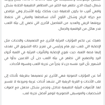
شمال كيبيك الذي تظهر فيه الكثير من المظاهر الطبيعية الخلابة بشكل
واقعي أقرب ما يكون للحقيقة حيث يمكنك رؤية الأشجار وهي تتراقص
مع حركة الرياح وشكل الثلوج أثناء تساقطها والمباني التي تحتفظ
برونقها الريفي والعديد من التفاصيل الأخرى التي تضفي إلى بيئة اللعب
قدر هائل من الواقعية والجمال.
ناهيك عن تناغم المؤثرات المرئية الأخرى مع التصميمات والاحداث مثل
الإضاءة التي تلعب دور هام ورئيسي في تعزيز حالة التشويق التي تهدف
إليها قصة اللعبة، حيث تقوي الإضاءة والتأثيرات المرئية في اللعبة أجواء
البرد والصقيع التي تظهر في بيئة اللعب حتى أن اللاعبين بدأوا في
الشعور بأن البرد نفسه جزء لا يتجزأ من تجربة اللعب وقسوة الأحداث.
أما عن المؤثرات الصوتية فهي الأخرى تم تصميمها بطريقة تأخذك إلى
قلب الأحداث و القرية الريفية التي تشهد أحداث غريبة ومروعة لا تفسير
لها، الأصوات البيئية الطبيعية تتداخل وتندمج بشكل مذهل مع اصوات
الشخصيات والموسيقى التصويرية لتوفير أفضل تجربة لعب.