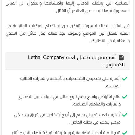
الصناعية التي يمكنك الذهاب إليها واكتشافها والدخول الى المباني
المهجورة فيها للبحث عن العناصر أو القتال.
في البيئات الصناعية سوف تتمكن من استخدام المركبات المتنوعة في
اللعبة للتنقل بين المواقع وسوف تجد هناك قدر هائل من التحدي
والمغامرة في انتظارك.
أهم مميزات تحميل لعبة Lethal Company
للكمبيوتر :-
القدرة على تخصيص الشخصيات بالأسلحة والقدرات القتالية
المناسبة.
عالم افتراضي واسع يضم تنوع هائل في البيئات بين الصحاري
والغابات والمناطق الصناعية.
أسلوب لعب تعاوني يدعم إلى أربع أشخاص في فريق واحد كل
منهم يتحكم في بطله الخاص.
تتبع اللعبة أحداث قصة مثيرة ومشوقة يتم كشفها بالتدريج أثناء