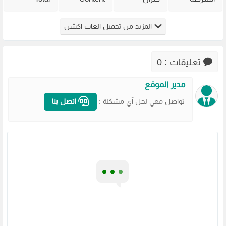
القديمة
القديمة
Warning
Overdose
Virtua Cop
Generals
للكمبيوتر
للكمبيوتر
المزيد من تحميل العاب اكشن
من ميديا
Zero Hour
من ميديا
من ميديا
فاير
للكمبيوتر
فاير
فاير
مضغوطة
تعليقات : 0
مدير الموقع
تواصل معي لحل آي مشكلة :
اتصل بنا