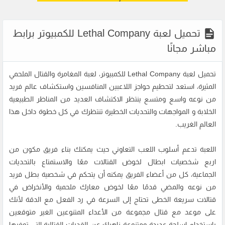
تحميل لعبة Lethal Company للكمبيوتر برابط
مباشر مجانًا
تحميل لعبة Lethal Company للكمبيوتر، لعبة المغامرة والقتال الملحمي
المثيرة، استعد لتحطيم حواجز اللاعبين المنافسين واستكشاف عالم فريد
من نوعه واسع ومتسع ينتظر الاكتشاف العديد من المناظر الطبيعية
الخلابة و المواجهات والتحديات الخطيرة تنتظرك في كل خطوة داخل هذا
العالم الغريب.
اللعبة تدعم أسلوب اللعب التعاوني حيث يمكنك بناء فريق مكون من
اربع شخصيات ابطال لخوض القتالات معًا والاستمتاع بالتحديات
الجماعية، كل من أعضاء الفريق يمكنه أن يتحكم في شخصية بطل فريد
من نوعه والمضي قدمًا معًا لخوض معارك ملحمية والأنخراض في
قتالات سريعة الخطى تحتاج إلى السرعة في رد الفعل مع الدقة لأنك
على موعد مع قتال مجموعة من الأعداء المتنوعين الغير متوقعين
بإستخدام اسلحة عديدة ومتنوعة ناهيك عن القدرات القتالية التي توفرها