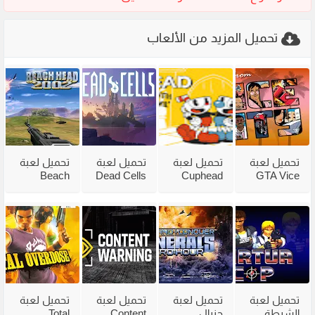
تحميل المزيد من الألعاب
تحميل لعبة
تحميل لعبة
تحميل لعبة
تحميل لعبة
Beach
Dead Cells
Cuphead
GTA Vice
City
للكمبيوتر
للكمبيوتر
Head 2002
للكمبيوتر
من ميديا
مع جميع
للكمبيوتر
مضغوطة
فاير بحجم
الاضافات
من ميديا
من ميديا
صغير
فاير
فاير
تحميل لعبة
تحميل لعبة
تحميل لعبة
تحميل لعبة
الشرطة
جنرال
Content
Total