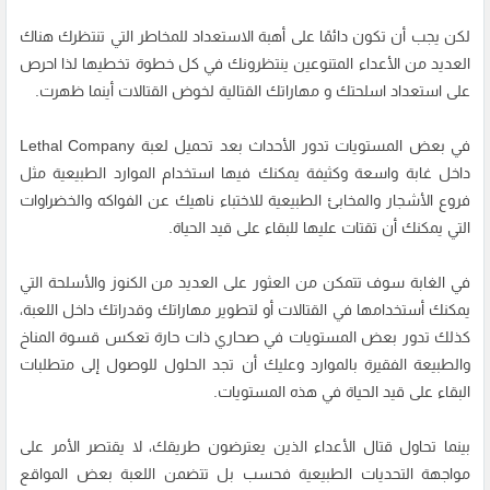
لكن يجب أن تكون دائمًا على أهبة الاستعداد للمخاطر التي تنتظرك هناك
العديد من الأعداء المتنوعين ينتظرونك في كل خطوة تخطيها لذا احرص
على استعداد اسلحتك و مهاراتك القتالية لخوض القتالات أينما ظهرت.
في بعض المستويات تدور الأحداث بعد تحميل لعبة Lethal Company
داخل غابة واسعة وكثيفة يمكنك فيها استخدام الموارد الطبيعية مثل
فروع الأشجار والمخابئ الطبيعية للاختباء ناهيك عن الفواكه والخضراوات
التي يمكنك أن تقتات عليها للبقاء على قيد الحياة.
في الغابة سوف تتمكن من العثور على العديد من الكنوز والأسلحة التي
يمكنك أستخدامها في القتالات أو لتطوير مهاراتك وقدراتك داخل اللعبة،
كذلك تدور بعض المستويات في صحاري ذات حارة تعكس قسوة المناخ
والطبيعة الفقيرة بالموارد وعليك أن تجد الحلول للوصول إلى متطلبات
البقاء على قيد الحياة في هذه المستويات.
بينما تحاول قتال الأعداء الذين يعترضون طريقك، لا يقتصر الأمر على
مواجهة التحديات الطبيعية فحسب بل تتضمن اللعبة بعض المواقع