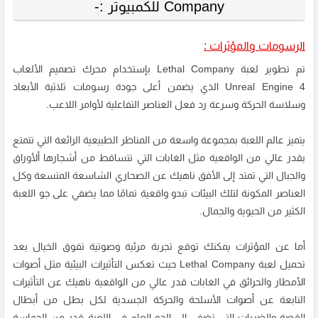
Company للكمبيوتر :-
الرسومات والمؤثرات :
تم تطوير لعبة Lethal Company بإستخدام محرك تصميم الألعاب
Unreal Engine 4 الذي يضمن أعلى جودة رسومات ثلاثية الأبعاد
وسلاسة الحركة وسرعة رد فعل العناصر التفاعلية لأوامر اللاعب.
يتميز عالم اللعبة بمجموعة واسعة من المناظر الطبيعية الرائعة التي تتمتع
بقدر عالي من الواقعية مثل الغابات التي تتساقط من أشجارها ألأوراق
والجبال التي تمتد إلى الأفق ناهيك عن الصحاري الشاسعة المتسعة وكل
العناصر المكونة لتلك البيئات تبدو واقعية تمامًا مما يضفي على جو اللعبة
الكثير من الحيوية والجمال.
أما عن المؤثرات يمكنك توقع تجربة مرئية وصوتية تفوق الخيال بعد
تحميل لعبة Lethal Company حيث تعكس التأثيرات البيئية مثل أصوات
الأمطار والحرائق في الغابات قدر عالي من الواقعية ناهيك عن التأثيرات
النابعة عن أصوات الأسلحة والحركة الجسدية لكل بطل من أبطال
القصة والضربات التي تضفي إلى الجو العام في اللعبة قدر من الحماسة