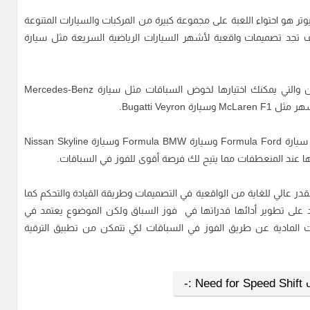
يميز تحميل لعبة Need for Speed Shift للكمبيوتر هو احتواء اللعبة على مجموعة كبيرة من المركبات والسيارات المتنوعة
ف تجد تصميمات واقعية لأشهر السيارات الرياضية السريعة مثل سيارة
فضلًا عن تصميمات لأشهر السيارات الفارهة غالية الثمن والتي يمكنك اختيارها لخوض السباقات مثل سيارة Mercedes-Benz
بخلاف ذلك سوف تجد مجموعة من سيارات السباق مثل سيارة Formula Ford وسيارة Formula BMW وسيارة Nissan Skyline
قدر عالي للغاية من الواقعية في التصميمات وطريقة القيادة والتحكم كما
عد على تطوير أدائها قدراتها في فوز السباق ولكن الموضوع يعتمد في
ت المادية عن طريق الفوز في السباقات لكي تتمكن من تطبيق الترقية
:-