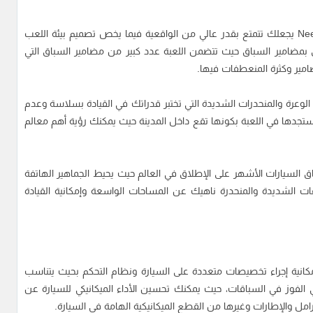
كما ذكرنا فيما سبق فإن تحميل لعبة Need for Speed Shift يجعلك تتمتع بقدر عالي من الواقعية فيما يخص تصميم بيئة اللعب
ق بمضامير السباق حيث تتضمن اللعبة عدد كبير من مضامير السباق التي
مير وكثرة المنعطفات فيها.
لوعرة والمنحدرات الشديدة التي تختبر قدراتك في القيادة بسلاسة وعدم
ستجدها في اللعبة بكونها تقع داخل المدينة حيث يمكنك رؤية أهم معالم
السيارات الأشهر على الإطلاق في العالم حيث يحيط الجماهير الهاتفة
ت الشديدة والمنحدرة ناهيك عن المساحات الواسعة وإمكانية القيادة
ة Need for Speed Shift للكمبيوتر إمكانية إجراء تخصيصات متعددة على السيارة ونظام التحكم بحيث يتناسب
لفوز في السباقات، حيث يمكنك تحسين الأداء الميكانيكي للسيارة عن
مل والإطارات وغيرها من القطع الميكانيكية الهامة في السيارة.