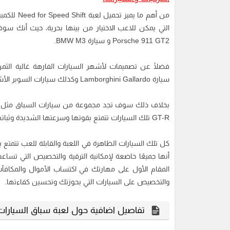
من أهم ما 
التي يمكن للاعب الاختيار من بينها بحرية، حيث أنك سو
Porsche 911 GT2 و سيارة BMW M3.
سيارة Lamborghini Gallardo وكذلك سيارات السوبر الأشهر مثل McLaren F1 وسيارة Bugatti Veyron.
GT-R تلك السيارات تتمتع بقوتها وسرعتها الشديدة وثباتها عند المنعطفات مما يتيح لك فرصة أقوى للفوز في السباقات.
كل تلك السيارات الظاهرة في اللعبة والقابلة للعب تتمتع ب
أنها جميعًا خاضعة لإمكانية الترقية والتخصيص التي تسا
المقام الأول على مهارتك في اكتساب الأموال والمكافآ
والتخصيص على السيارات التي بحوزتك وتحسين كفاءتها.
تفاصيل اضافية حول لعبة سباق السيارات Need for Speed Shift 