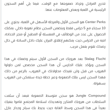
تتدرج المراحل وتزداد صعوبتها مع الوقت، فيما يلي أهم السجون
الرئيسية في اللعبة وبعض المعلومات عنها.
Center Perks هو السجن الأول والمرحلة الأسهل في اللعبة، يحتوي على
10 سجناء مع 5 حراس فقط ويتضمن السجن نظام تهوية داخلي، يمكنك
الحصول على عدد من الوظائف في المغسلة أو المطبخ أو متجر الحدادة،
انتبه من الحراس حيث يمكنهم إطلاق النيران عليك داخل الساحة في حال
رصدك تقوم بفعل مريب.
Stalag Flucht بعد هروبِك من السجن الأول سيتم وضعك في هذا
السجن ويؤكد عليك الحارس أن هذا السجن مخصص لمن حاولوا
الهروب من قبل ولن تفيدك محاولاتك في الهروب، بالرغم من ذلك
فهذا السجن ليس بتلك الصعوبة وعبر خطة جيدة ستتمكن من الهروب
بسهولة.
Jungle Compound هو سجن متوسط الصعوبة فبعد أن سئمت
السلطات من هروبك المتكرر وتهديدك لسلامة المجتمع قاموا بنفيك
بعيداً في هذا السجن وسط الغابة حيث يحيط بك سياج وجدار عازل