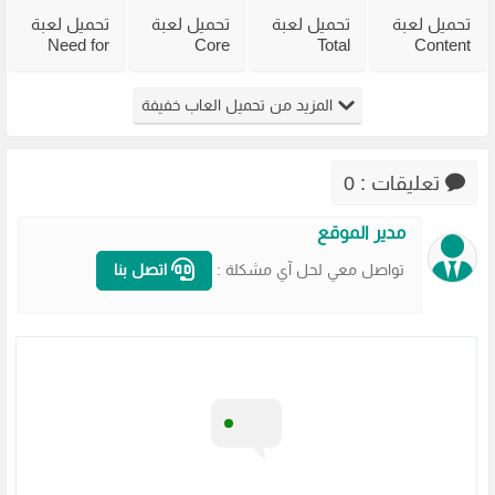
تحميل لعبة
تحميل لعبة
تحميل لعبة
تحميل لعبة
Need for
Core
Total
Content
Speed
Keeper
Overdose
Warning
للكمبيوتر
للكمبيوتر
للكمبيوتر
Most
المزيد من تحميل العاب خفيفة
من ميديا
من ميديا
من ميديا
Wanted
فاير
فاير
فاير مجانًا
2005 من
مضغوطة
ميديا فاير
تعليقات : 0
مدير الموقع
تواصل معي لحل آي مشكلة :
اتصل بنا