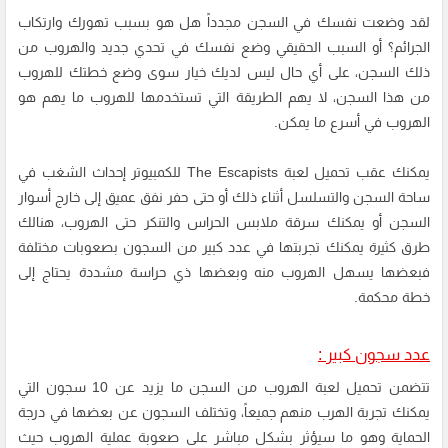
لقد وضعت نفسك في السجن مجدداً هل هو بسبب تهورك وارتكاب
الجرائم؟ أو السبب الحقيقي وضع نفسك في تحدي جديد والهروب من
ذلك السجن، على أي حال ليس لديك خيار سوى وضع خطتك للهروب
من هذا السجن، لا يهم الطريقة التي تستخدمها للهروب ما يهم هو
الهروب في أسرع ما يمكن.
يمكنك عقب تحميل لعبة The Escapists للكمبيوتر إحداث الشغب في
ساحة السجن والتسلسل أثناء ذلك أو حتى حفر نفق عميق إلى خارج أسوار
السجن أو يمكنك سرقة ملابس الحراس والتنكر حتى الهروب، هنالك
طرق كثيرة يمكنك تجربتها في عدد كبير من السجون بصعوبات مختلفة
فبعضها يسهل الهروب منه وبعضها ذي حراسة مشددة يحتاج إلى
خطة محكمة.
عدد سجون كبير :
تتضمن تحميل لعبة الهروب من السجن ما يزيد عن 10 سجون التي
يمكنك تجربة الهرب منهم جميعاً، وتختلف السجون عن بعضها في درجة
الحماية وهو ما سيؤثر بشكل مباشر على صعوبة عملية الهروب حيث