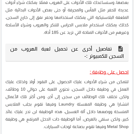
بعضها، وستساعدك تلك الأدوات على الهروب فمثلا يمكنك شراء أدوات
عديدة للحفر مثل الفأس والمجرفة أو حتى بعض الأدوات البدائية مثل
الملعقة البلاستيكية التي يمكنك استخدامها وحفر نفق إلى خارج السجن،
كذلك يمكنك استخدام ملابس الحراس للتنكر والهروب وشراء الأسلحة
وغيرهم من الأدوات المتاحة التي تزيد عن 185 أداة.
تفاصيل أخرى عن تحميل لعبة الهروب من
السجن للكمبيوتر :-
احصل على وظيفة :
لتتمكن من شراء الأدوات عليك الحصول على النقود أولا ولذلك عليك
العمل في وظيفة داخل السجن، تحتوي اللعبة على حوالي 10 وظائف،
ولكن تختلف تلك الوظائف من سجن إلى أخر، ومن أكثر تلك الأعمال
انتشارا هي وظيفة المغسلة Laundry وفيها تقوم بجلب الملابس
المتسخة ووضعها داخل آلة الغسيل، هذه الوظيفة لن تدر عليك عائد
كبير، ولكن ستفي بالغرض، أما الوظيفة ذات الدخل المرتفع هي وظيفة
Metal Shop وفيها تقوم بصناعة لوحات السيارات.