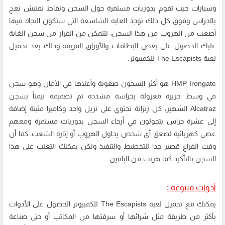
وسيارات جيب تقوم بدوريات مستمرة حول السجن ونقاط تفتيش تعج
بالحراس وفوق كل ذلك توجد الغابة الشاسعة التي ستكون النجاة فيها
أصعب من الهروب من هذا السجن، لتتمكن من الفرار من سجن الغابة
عليك الحصول على بعض البطاقات والأوراق المزيفة وذلك بعد تحميل
لعبة The Escapists للكمبيوتر.
HMP Irongate هو أكثر السجون صعوبة وأعلاها في الأمان وهو سجن
في وسط جزيرة معزولة بحراسة مشددة تم تصميمه تيمناً بسجن
Alcatraz الشهير، كل زنزانة تحتوي على نزيل واحد وكاميرا مثبتة إضافة
إلى عشرة حراس يتجولون في أرجاء السجن بدوريات مستمرة ومعهم
عصى كهربائية لصعق أي شخص يحاول الهروب أو إثارة الشغب، كما أن
وقت الفراغ قصير جدا للتخطيط والتنفيذ ولكن يمكنك التغلب على هذا
السجن بالتأكيد كما هربت من الباقين.
أدوات متنوعة :
يمكنك مع تحميل لعبة The Escapists للكمبيوتر الحصول على الأدوات
بأكثر من طريقة مثل شرائها أو سرقتها من المكاتب أو حتى صناعة