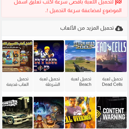
تحميل المزيد من الألعاب
تحميل لعبة
تحميل لعبة
تحميل لعبة
تحميل
Dead Cells
Beach
الشرطة
العاب قديمة
للكمبيوتر
Head 2002
القديمة
للكمبيوتر
مع جميع
للكمبيوتر
Virtua Cop
للاجهزة
الاضافات
من ميديا
من ميديا
الضعيفة
فاير
فاير
برابط مباشر