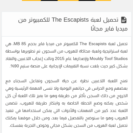
تحميل لعبة The Escapists للكمبيوتر من
ميديا فاير مجانًا
تحميل لعبة The Escapists
للكمبيوتر من ميديا فاير بحجم 85 MB، هي
لعبة استراتيجية ولعبة محاكاة للهروب من السجون تم تطويرها بواسطة
Mouldy Toof Studios وإصدارها عام 2015 ونالت إعجاب اللاعبين والنقاد
بشكل كبير حيث بلغت نسبة التقييمات الإيجابية على منصة ستيم 90%.
تمنح اللعبة اللاعبين نظرة عن حياة السجون وتفاعل السجناء مع
بعضهم ومع الحراس في حياتهم اليومية ولا ننسى المهمة الرئيسية وهي
الخروج من ذلك السجن بأكثر من طريقة وهو ما يميز تلك اللعبة أن كل
شخص يمكنه وضع الخطة الخاصة به وابتكار طريقة للهروب، تتضمن
اللعبة عدد كبير من المهمات والأدوات التي يمكن استخدامها في تنفيذ
الهروب وهو ما سنوضح بالتفصيل فيما بعد، ومن خلال موقعنا يمكنك
تحميل لعبة الهروب من السجن بشكل مجاني وخوض التجربة بنفسك.