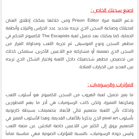
اصنع سجنك الخاص :
تدعم اللعبة ميزة Prison Editor ومن خلالها يمكنك إطلاق العنان
لمخيلتك وصناعة السجن الذي تريده بتحديد عدد الحراس والنزلاء وأنظمة
الحماية، كما يمكنك بعد تحميل لعبة The Escapists للكمبيوتر التحكم في
مظهر السجن ونوع الموسيقى ثم تجربة اللعب ومحاولة الفرار من
السجن الذي صممته أو مشاركته مع اللاعبين الأخرين، ستتمكن كذلك
من تخصيص مظهر شخصيتك داخل اللعبة واختيار الشكل الذي تريده
بين العديد من الخيارات المتاحة.
المؤثرات والرسوميات :
ما يميز تحميل لعبة الهروب من السجن للكمبيوتر هو أسلوب اللعب
وفكرتها المميزة، ولكن كانت الرسوميات هي أخر ما يهم المطورين
ولذلك تأتي اللعبة بتصميم ثنائي الأبعاد بتصميمات بسيطة كارتونية
بأسلوب pixel art الذي يذكرنا بالألعاب القديمة، وهذا الأسلوب المميز في
التصميم يروق إلى الكثير من اللاعبين خاصة الباحثين عن متعة اللعب
وليس جودة الرسوميات، بالنسبة للمؤثرات الصوتية فهي مناسبة تماماً