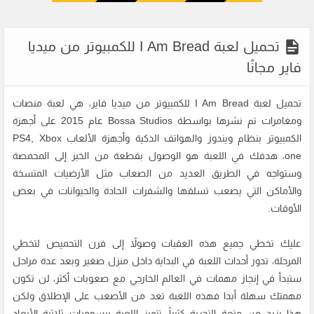
تحميل لعبة I Am Bread للكمبيوتر من ميديا
فاير مجانًا
تحميل لعبة I Am Bread
للكمبيوتر من ميديا فاير، هي لعبة منصات
ومغامرات تم نشرها بواسطة Bossa Studios عام 2015 على أجهزة
الكمبيوتر بنظام ويندوز والهواتف الذكية وأجهزة الألعاب PS4, Xbox
one، هدفك في اللعبة هو الوصول بقطعة من الخبز إلى المحمصة
وستواجه في الطريق العديد من الصعاب مثل الأرضيات المتسخة
والأماكن التي يصعب تسلقها والشفرات الحادة والحيوانات في بعض
الأوقات.
عليك تخطي جميع هذه العقبات وصولاً إلى فرن التحميص لتخطي
المرحلة، تدور أحداث اللعبة في البداية داخل منزل صغير وبعد عدة مراحل
ستبدأ في إنجاز مهمات في العالم الخارجي مع صعوبات أكثر، لن تكون
مهمتك سهلة أبدا فهذه اللعبة تعد من الأصعب على الإطلاق ولكن
هذا يزيد من متعة التجربة كثيراً، تتميز اللعبة برسوميات ثلاثية الأبعاد