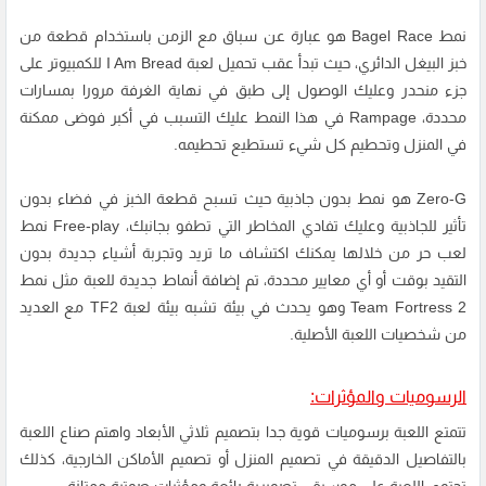
نمط Bagel Race هو عبارة عن سباق مع الزمن باستخدام قطعة من
خبز البيغل الدائري، حيث تبدأ عقب تحميل لعبة I Am Bread للكمبيوتر على
جزء منحدر وعليك الوصول إلى طبق في نهاية الغرفة مرورا بمسارات
محددة، Rampage في هذا النمط عليك التسبب في أكبر فوضى ممكنة
في المنزل وتحطيم كل شيء تستطيع تحطيمه.
Zero-G هو نمط بدون جاذبية حيث تسبح قطعة الخبز في فضاء بدون
تأثير للجاذبية وعليك تفادي المخاطر التي تطفو بجانبك، Free-play نمط
لعب حر من خلالها يمكنك اكتشاف ما تريد وتجربة أشياء جديدة بدون
التقيد بوقت أو أي معايير محددة، تم إضافة أنماط جديدة للعبة مثل نمط
Team Fortress 2 وهو يحدث في بيئة تشبه بيئة لعبة TF2 مع العديد
من شخصيات اللعبة الأصلية.
الرسوميات والمؤثرات:
تتمتع اللعبة برسوميات قوية جدا بتصميم ثلاثي الأبعاد واهتم صناع اللعبة
بالتفاصيل الدقيقة في تصميم المنزل أو تصميم الأماكن الخارجية، كذلك