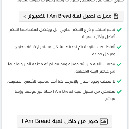
تحتوي اللعبة على موسيقى تصويرية رائعة ومؤثرات صوتية ممتازة.
مميزات تحميل لعبة I Am Bread للكمبيوتر :-
تدعم استخدام ذراع التحكم الخارجي، بل ويفضل استخدامها لتحكم
أفضل وأكثر سهولة.
أنماط لعب متنوعة يتم تحديثها بشكل مستمر لإضافة محتوى
ومراحل جديدة.
تتضمن اللعبة فيزيائية ممتازة وممتعة لحركة قطعة الخبز وتفاعلها
مع عناصر البيئة المختلفة.
لا تتطلب وجود اتصال بالإنترنت كما أنها مناسبة للأجهزة الضعيفة.
ستتمكن من تحميل لعبة I Am Bread مجانا عبر موقعنا برابط
مباشر.
صور من داخل لعبة I Am Bread