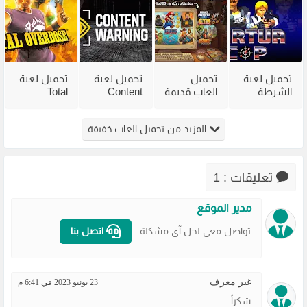
من ميديا
صغير
فاير
فاير
تحميل لعبة
تحميل
تحميل لعبة
تحميل لعبة
الشرطة
العاب قديمة
Content
Total
القديمة
للكمبيوتر
Warning
Overdose
Virtua Cop
للاجهزة
للكمبيوتر
للكمبيوتر
المزيد من تحميل العاب خفيفة
من ميديا
الضعيفة
من ميديا
من ميديا
فاير
برابط مباشر
فاير
فاير
مضغوطة
تعليقات : 1
مدير الموقع
تواصل معي لحل آي مشكلة :
اتصل بنا
غير معرف
23 يونيو 2023 في 6:41 م
شكراً