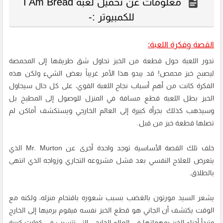
معلومات عن تحميل لعبة I Am Bread
للكمبيوتر :-
القصة وفكرة اللعبة:
تدور اللعبة حول قطعة من الخبز تحاول شق طريقها إلى المحمصة
ليصبح خبز محمص! قد يبدو هذا الأمر غريباً بعض الشيء ولكن هذه
الفكرة كانت من أهم أسباب نجاح اللعبة القوي، على كل حال سيحاول
الخبز بطل اللعبة قطع مسافة في المنزل للوصول إلى المطبخ بل
وسيذهب كذلك بجرأة كبيرة إلى العالم الخارجي ويستكشف أماكن لم
تصلها قطعة خبز من قبل.
خلف تلك القصة الأساسية توجد واحدة أخرى عن Mr. Murton الذي
يتعرض للعلاج النفسي بعد فشل مشروعه التجاري وزواجه الذي انتهى
بالطلاق.
يشعر السيد مورتون بالغضب بسبب شعوره باقتحام منزله، ولكنه مع
الوقت يكتشف أن الجاني هو قطع الخبز نفسه فيقوم برميها إلى الخارج
وتبدأ أجزاء الخبز بمهماتها في العالم الخارجي التي تتسبب في كوارث كبيرة