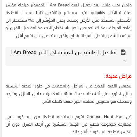
ولكن يجب عليك بعد تحميل لعبة I Am Bread للكمبيوتر مراعاة مؤشر
صلاحية الأكل edibility الذي سيستمر بالتناقص كلما لمست القطعة
الأسطح المتسخة مثل الأرض وعندما يصل المؤشر إلى 0% ستضطر إلى
إعادة المرحلة، يمكنك تحميص الخبز باستخدام آلات مختلفة مثل الفرن أو
مجفف الشعر وتخطي المرحلة بنجاح، ولكن ستحصل على تقييم أقل.
تفاصيل إضافية عن لعبة محاكي الخبز I Am Bread
:-
مراحل عديدة
:
تتضمن اللعبة العديد من المراحل والمهمات في طور القصة الرئيسية
والتي تحتوي على أنشطة عديدة مليئة بالمغامرات داخل المنزل وخارجه
وهدفك هو تحميص قطعة الخبز مهما كلفك الأمر.
في نمط Cheese Hunt تقوم باستخدام قطعة من البسكويت في
مطاردة مجموعة قطع من الجبنة المنتشرة في أرجاء المنزل دون أن
تنكسر قطعة البسكويت أثناء ذلك.