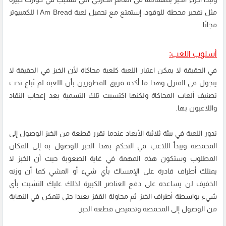
مثل تفجير محطة للوقود، إستمتع مع تحميل لعبة I Am Bread للكمبيوتر
مجانًا.
أسلوب اللعب:
في الحقيقة لا يمكن اعتبار اللعبة كلعبة محاكاة لأن الخبز في الحقيقة لا
يتجول في المنزل وهذا ما أكده فريق المطورين بأن اللعبة لم تُباع تحت
تصنيف ألعاب المحاكاة ولكنها اكتسبت تلك التسمية بعد إعجاب النقاد
واللاعبون بها.
تدور اللعبة في بيئة ثلاثية الأبعاد عندما تقرر قطعة من الخبز الوصول إلى
المحمصة ويبدأ اللاعب في التحكم بهذا الخبز للوصول به إلى المكان
المطلوب وستكون هذه المهمة في غاية الصعوبة حيث أن الخبز لا
يمتلك أطراف قادرة على الإمساك بأي شيء أو المشي كما أن وزنه
الخفيف لن يساعده على دفع العناصر الكبيرة لذلك عليك التشبث بأي
شيء بواسطة أطراف الخبز ثم محاولة القفز بعيدا حتى تتمكن في النهاية
من الوصول إلى المحمصة وتحميص قطعة الخبز.