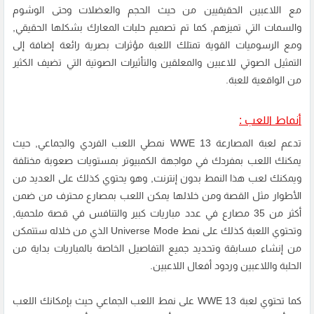
مع اللاعبين الحقيقيين من حيث الحجم والعضلات وحتى الوشوم
والسمات التي تميزهم, كما تم تصميم حلبات المعارك بشكلها الحقيقي,
ومع الرسوميات القوية تمتلك اللعبة مؤثرات بصرية رائعة إضافة إلى
التمثيل الصوتي للاعبين والمعلقين والتأثيرات الصوتية التي تضيف الكثير
من الواقعية للعبة.
أنماط اللعب :
تدعم لعبة المصارعة WWE 13 نمطي اللعب الفردي والجماعي, حيث
يمكنك اللعب بمفردك في مواجهة الكمبيوتر بمستويات صعوبة مختلفة
ويمكنك لعب هذا النمط بدون إنترنت, وهو يحتوي كذلك على العديد من
الأطوار مثل القصة ومن خلالها يمكن اللعب بمصارع محترف من ضمن
أكثر من 35 مصارع في عدد مباريات كبير والتنافس في قصة ملحمية,
وتحتوي اللعبة كذلك على نمط Universe Mode الذي من خلاله ستتمكن
من إنشاء مسابقة وتحديد جميع التفاصيل الخاصة بالمباريات بداية من
الحلبة واللاعبين وردود أفعال اللاعبين.
كما تحتوي لعبة WWE 13 على نمط اللعب الجماعي حيث بإمكانك اللعب