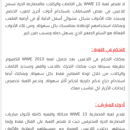
لا تقتصر لعبة WWE 13 على اللكمات والركلات فالمصارعة الحرة تسمح
للاعبين في بعض المسابقات باستخدام أدوات أخرى لضرب الخصم,
وستجد تلك الأدوات بشكل عشوائي أسفل الحلبة أو في أرضية الملعب
ويمكنك استخدامهم للإطاحة بمنافسك بكل سهولة, ومن تلك الأدوات
الفعالة هو السلم الصغير الذي يسهل حمله ويسبب ضرر كبير.
التحكم في اللعبة :
يمكنك التحكم في اللاعبين بعد تحميل لعبة WWE 2013 للكمبيوتر
بطريقة بسيطة حيث يمكنك التحرك باللاعب والقفز وتسديد اللكمات
والركلات من خلال لوحة المفاتيح فقط بكل سهولة, ويمكنك أيضا
استخدام ذراع تحكم خارجية لتحكم أكثر سهولة, وتدعم اللعبة تخصيص
إعدادات الأزرار لكي تتناسب معك.
أجواء المباريات :
تقدم لعبة المصارعة WWE 13 محاكاة واقعية كاملة لأجواء مباريات
المصارعة الحرة للمحترفين حيث لا تقتصر اللعبة على القتال فقط وإنما
ستظهر دخلات اللاعبين المميزة مع موسيقاهم الصاخبة والألوان