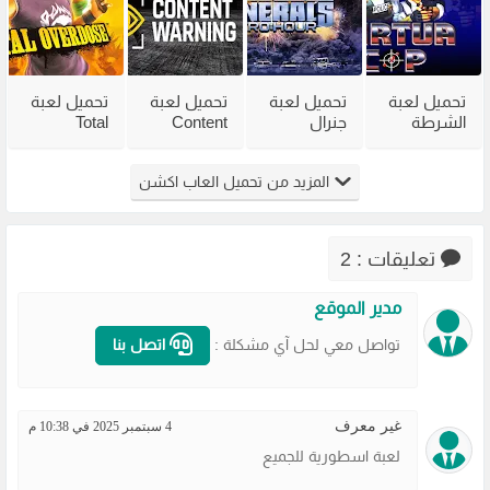
فاير
تحميل لعبة
تحميل لعبة
تحميل لعبة
تحميل لعبة
الشرطة
جنرال
Content
Total
القديمة
القديمة
Warning
Overdose
Virtua Cop
Generals
للكمبيوتر
للكمبيوتر
المزيد من تحميل العاب اكشن
من ميديا
Zero Hour
من ميديا
من ميديا
فاير
للكمبيوتر
فاير
فاير
مضغوطة
تعليقات : 2
مدير الموقع
تواصل معي لحل آي مشكلة :
اتصل بنا
غير معرف
4 سبتمبر 2025 في 10:38 م
لعبة اسطورية للجميع