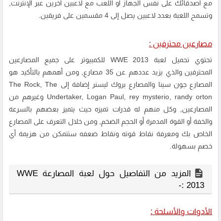
مع أصدقائك على نفس الجهاز أو اللعب مع لاعبين أخرين عبر الإنترنت,
وتسمح اللعبة بعدد لاعبين يصل إلى 4 مقسمين على فريقين.
مصارعين محترفين :
تحتوي تحميل لعبة WWE 2013 للكمبيوتر على جميع المصارعين
المحترفين والذي يزيد عددهم عن 35 مصارع, ومن أهمهم بالتأكيد هو
المصارع جون سينا والمصارع بروك ليسنر إضافة إلى The Rock, The
Undertaker, Logan Paul, rey mysterio, randy orton وغيرهم من
المصارعين, وكل منهم له قدرات تميزه حيث يتميز بعضهم بالسرعة
والخفة أو القوة المدمرة أو الحجم الضخم, ومن خلال التعرف على المصارع
الخاص بك ومعرفة نقاط قوته ونقاط ضعفه ستتمكن من هزيمة أي
خصم بسهولة.
المزيد من التفاصيل حول لعبة المصارعة WWE
2013 :-
الأدوات والأسلحة :