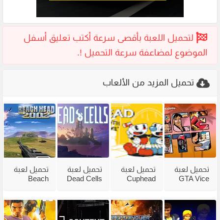
تحميل المزيد من الألعاب
تحميل لعبة
تحميل لعبة
تحميل لعبة
تحميل لعبة
Beach
Dead Cells
Cuphead
GTA Vice
City
للكمبيوتر
للكمبيوتر
Head 2002
للكمبيوتر
من ميديا
مع جميع
للكمبيوتر
مضغوطة
فاير بحجم
الاضافات
من ميديا
من ميديا
صغير
فاير