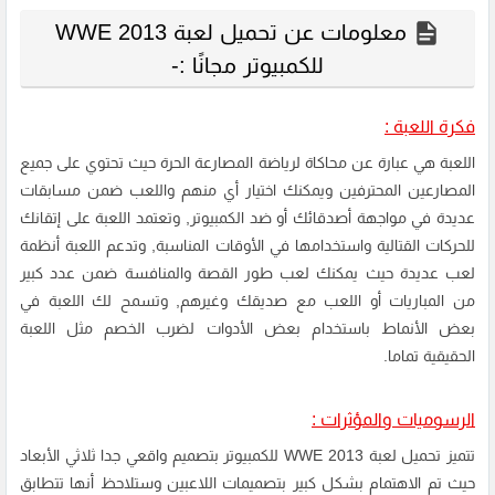
معلومات عن تحميل لعبة WWE 2013
للكمبيوتر مجانًا :-
فكرة اللعبة :
اللعبة هي عبارة عن محاكاة لرياضة المصارعة الحرة حيث تحتوي على جميع
المصارعين المحترفين ويمكنك اختيار أي منهم واللعب ضمن مسابقات
عديدة في مواجهة أصدقائك أو ضد الكمبيوتر, وتعتمد اللعبة على إتقانك
للحركات القتالية واستخدامها في الأوقات المناسبة, وتدعم اللعبة أنظمة
لعب عديدة حيث يمكنك لعب طور القصة والمنافسة ضمن عدد كبير
من المباريات أو اللعب مع صديقك وغيرهم, وتسمح لك اللعبة في
بعض الأنماط باستخدام بعض الأدوات لضرب الخصم مثل اللعبة
الحقيقية تماما.
الرسوميات والمؤثرات :
تتميز تحميل لعبة WWE 2013 للكمبيوتر بتصميم واقعي جدا ثلاثي الأبعاد
حيث تم الاهتمام بشكل كبير بتصميمات اللاعبين وستلاحظ أنها تتطابق