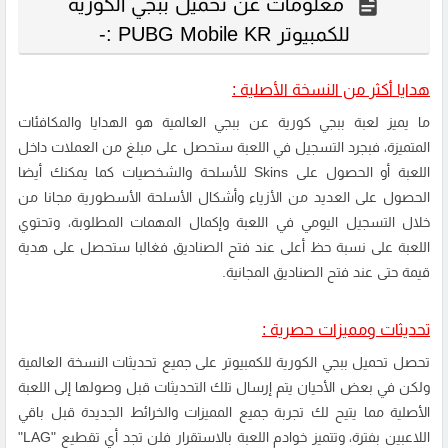
معلومات عن تحميل ببجي الكورية
للكمبيوتر PUBG Mobile KR :-
هدايا أكثر من النسخة الأصلية :
ما يميز لعبة ببجي كورية عن ببجي العالمية هو الهدايا والمكافئات
المتميزة، فبجرد التسجيل في اللعبة ستحصل على مبلغ من العملات داخل
اللعبة أو الحصول على Skins للأسلحة والشخصيات كما يمكنك أيضا
الحصول على العديد من الأزياء وأشكال الأسلحة الأسطورية مجانا من
خلال التسجيل اليومي في اللعبة وإكمال المهمات المطلوبة، وتحتوي
اللعبة على نسبة حظ أعلى عند فتح الصناديق فغالبا ستحصل على هدية
قيمة حتى عند فتح الصناديق المجانية.
تحديثات ومميزات حصرية :
تحصل تحميل ببجي الكورية للكمبيوتر على جميع تحديثات النسخة العالمية
ولكن في بعض الأحيان يتم إرسال تلك التحديثات قبل وصولها إلى اللعبة
الأصلية مما يتيح لك تجربة جميع المميزات والخرائط الجديدة قبل باقي
اللاعبين بفترة، وتتميز خوادم اللعبة بالاستقرار فلن تجد أي تقطيع "LAG"