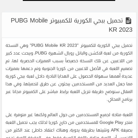
تحميل ببجي الكورية للكمبيوتر PUBG Mobile
KR 2023
تحميل ببجي الكورية للكمبيوتر
"PUBG Mobile KR 2023" وهي النسخة
الكورية من لعبة الاكشن والباتل رويال الشهيرة PUBG، ويبحث عدد كبير
من اللاعبين عن تلك النسخة خصيصاً بسبب المميزات الحصرية لها، تم
تصميم اللعبة في الأصل للاعبين من كوريا الجنوبية وتم دعمها بمميزات
عديدة أهمها سهولة الحصول على الهدايا النادرة داخل لعبة ببجي كورية
مما جعل العديد من المستخدمين يبحثون عن طرق لتحميلها، وفي هذا
المقال سنوضح طريقة تنزيل اللعبة برابط مباشر على الكمبيوتر مجانا عبر
برنامج المحاكي.
اللعبة متاحة لجميع المستخدمين من حول العالم ولكنها غير متوفرة على
متجر Google Play للمستخدمين من خارج كوريا لذلك يجب تحميل اللعبة
بصيغة APK وتثبيتها بطريقة يدوية، وهناك اعتقاد خاطئ عند الكثير من
اللاعبين أن اللعبة متاحة باللغة الكورية فقط وفي الحقيقة اللعبة تدعم