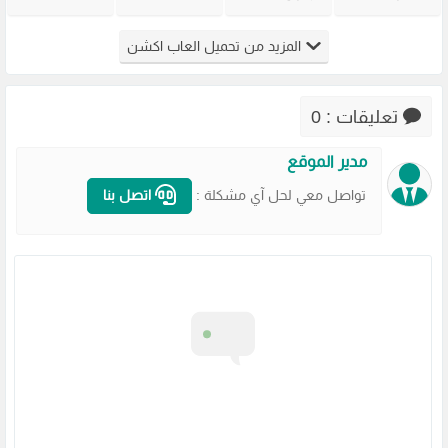
القديمة
القديمة
Warning
Overdose
Virtua Cop
Generals
للكمبيوتر
للكمبيوتر
المزيد من تحميل العاب اكشن
من ميديا
Zero Hour
من ميديا
من ميديا
فاير
للكمبيوتر
فاير
فاير
مضغوطة
تعليقات : 0
مدير الموقع
تواصل معي لحل آي مشكلة :
اتصل بنا