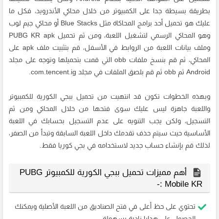
بطريقة بسيطة جدا على الكمبيوتر من خلال محاكي الأندرويد، فكل ما
عليك هو تحميل أحد برامج المحاكاة مثل Blue Stacks أو محاكي جيم لوب
وهو المحاكي الرسمي لتشغيل اللعبة، ومن ثم تحميل PUBG KR apk
وملف بيانات اللعبة من الروابط في الأسفل، قم بتثبيت ملف apk على
المحاكي، ثم قم بنسخ ملفات obb التي قمت بتحميلها وتوجه على مجلد
Android ثم obb ثم قم بلصق الملفات في مجلد com.tencent.ig.
وبهذه الخطوات تكون قد انتهيت من تحميل ببجي الكورية للكمبيوتر
واللعبة جاهزة ليس عليك سوى فتحها من خلال المحاكي ومن ثم
التسجيل، ولكن يجب التنويه على عدم التسجيل بحسابك في اللعبة
الأساسية حيث سيتم حذف تقدمك داخل اللعبة السابقة وتبدأ من الصفر،
لذلك قم بإنشاء حساب جديد لاستخدامه في بجي كوريا فقط.
أهم مميزات تحميل ببجي الكورية للكمبيوتر PUBG
Mobile KR :-
تحتوي على حظ أعلى في فتح الصناديق من اللعبة الأصلية ويمكنك
الحصول على هدايا نادرة بسهولة.