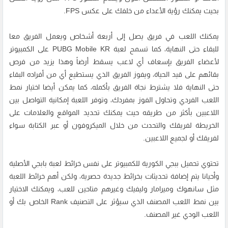
بحيث يمكنك رؤية الأعداء من خلفك على عكس FPS.
يمكنك اللعب في فريق يصل إلى أربعة أشخاص ويعمل الفريق معا
للبقاء حتى النهاية، كما تسمح لعبة PUBG Mobile KR على الكمبيوتر
لأعضاء الفريق بإسعاف أي لاعب يسقط أرضاً وهذا يزيد من فرص
بقائهم على قيد الحياة، ويفوز الفريق الذي يستطيع أي من أفراده البقاء
حتى النهاية فلا يشترط نجاة الفريق بأكمله، كما يمكن أيضا اختيار نمط
اللعب الفردي وتحاول الفوز بمفردك، وتوفر اللعبة إمكانية التواصل بين
اللاعبين بأكثر من طريقه حيث يمكنك تحديد المواقع والعلامات على
الخريطة لفريقك والتحدث من خلال الميكروفون أو عبر الكتابة سواء
لفريقك أو لجميع اللاعبين.
تحتوي تحميل ببجي الكورية للكمبيوتر على نفس خرائط لعبة بابجي الأصلية
وأحيانا يتم إضافة تحديثات بخرائط جديدة حصرية، ولكن أهم خرائط اللعبة
مثل سانهوك وميرامار وليفيك وغيرهم متاحين للعب، ويمكنك الاختيار
بين نمط اللعب المصنف الذي سيؤثر على التصنيف Rank الخاص بك أو
اللعب الودي غير المصنف.