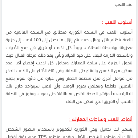
عند اللعب.
أسلوب اللعب :
أسلوب اللعب في النسخة الكورية متطابق مع النسخة العالمية من
اللعبة بنظام باتل رويال، حيث يتم إنزال ما يصل إلى 100 لاعب إلى جزيرة
معزولة بواسطة المظلات، ويبدأ كل لاعب أو فريق في جمع الأدوات
والأسلحة اللازمة للبقاء على قيد الحياة، وتأتي بعد ذلك مرحلة القتال حيث
تتحول الجزيرة على ساحة للمعارك ويحاول كل لاعب إقصاء أكبر عدد
ممكن من اللاعبين والبقاء حتى النهاية، وفي تلك الأثناء على اللاعب الحذر
من عوامل أخرى مثل منطقة الخطر وهي عبارة عن دائرة تقوم بجمع
اللاعبين داخلها وتتقلص بمرور الوقت وأي لاعب سيتواجد خارج تلك
الدائرة سيبدأ مؤشر الصحة الخاص به بالنفاذ حتى يموت، ويفوز في النهاية
اللاعب أو الفريق الذي تمكن من البقاء.
أنماط اللعب وساحات المعارك :
يسمح لك تحميل ببجي الكورية للكمبيوتر باستخدام منظور الشخص
الثالث أو منظور الشخص الأول ويقدم منظور TPS مدى رؤية أفضل