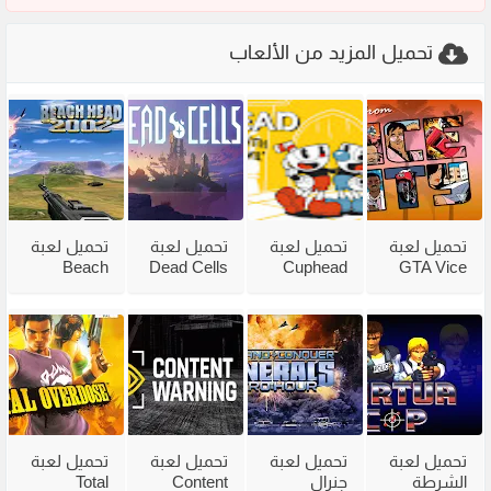
تحميل المزيد من الألعاب
تحميل لعبة
تحميل لعبة
تحميل لعبة
تحميل لعبة
Beach
Dead Cells
Cuphead
GTA Vice
City
للكمبيوتر
للكمبيوتر
Head 2002
للكمبيوتر
من ميديا
مع جميع
للكمبيوتر
مضغوطة
فاير بحجم
الاضافات
من ميديا
من ميديا
صغير
فاير
فاير
تحميل لعبة
تحميل لعبة
تحميل لعبة
تحميل لعبة
الشرطة
جنرال
Content
Total