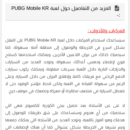
المزيد من التفاصيل حول لعبة PUBG Mobile KR
:-
المركبات والأدوات :
سيساعدك استخدام المركبات داخل لعبة PUBG Mobile KR على التنقل
بشكل اسرع في الخريطة والوصول إلى منطقة أمنة بسهولة، كما
سيحميك كذلك من نيران اللاعبين الأخرين، ويمكنك استخدمها كسلاح
قوي لإقصاء ودهس أعدائك بسهولة، وتوجد العديد من السيارات
والدراجات النارية داخل اللعبة بسرعات متفاوتة، ويمكنك ركوب سيارات
الدفع الرباعي مع فريقك كاملا وإطلاق النيران من داخل السيارة، وعلى
الرغم من سهولة القيادة في اللعبة ولكن لاحظ مؤشر الوقود حتى لا
تتعطل السيارة في منتصف مطاردة أو معركة وتضعك في موقف حرج.
لا غنى عن الأسلحة بعد تحميل ببجي الكورية للكمبيوتر فهي التي
ستحميك من أي هجوم وستساعدك على شق طريقك للوصول إلى
هدفك وهو الفوز باللعبة، وتوجد العديد من الأسلحة التي يمكنك جمعها
ويتم نشرها في الخريطة بشكل عشوائي كما أن هناك الإضافات التي