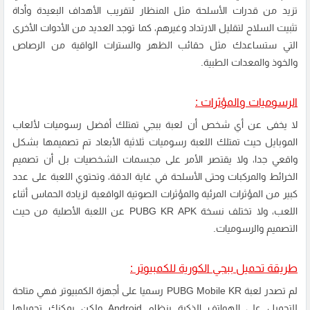
تزيد من قدرات الأسلحة مثل المنظار لتقريب الأهداف البعيدة وأداة
تثبيت السلاح لتقليل الارتداد وغيرهم، كما توجد العديد من الأدوات الأخرى
التي ستساعدك مثل حقائب الظهر والسترات الواقية من الرصاص
والخوذ والمعدات الطبية.
الرسوميات والمؤثرات :
لا يخفى عن أي شخص أن لعبة ببجي تمتلك أفضل رسوميات لألعاب
الموبايل حيث تمتلك اللعبة رسوميات ثلاثية الأبعاد تم تصميمها بشكل
واقعي جدا، ولا يقتصر الأمر على مجسمات الشخصيات بل أن تصميم
الخرائط والمركبات وحتى الأسلحة في غاية الدقة، وتحتوي اللعبة على عدد
كبير من المؤثرات المرئية والمؤثرات الصوتية الواقعية لزيادة الحماس أثناء
اللعب، ولا تختلف نسخة PUBG KR APK عن اللعبة الأصلية من حيث
التصميم والرسوميات.
طريقة تحميل ببجي الكورية للكمبيوتر :
لم تصدر لعبة PUBG Mobile KR رسميا على أجهزة الكمبيوتر فهي متاحة
للتحميل على الهواتف الذكية بنظام Android ولكن يمكنك تحميلها