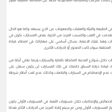
م حساب سرعتك والمسافة المقطوعة فضلًا عن المسافة المتبقية للفوز
الطبيعة والبيئة والعقبات والصعوبات عن الذي يسبقه، وكما هو الحال
ا تقدمت في اللعب واكتسبت المزيد من الخبرة، بعض المسارات تكون في
اجات وهنا عليك الاعتماد بشكل أساسي على مهاراتك في امتطاء قيادة
مختلفة سواء كانت الصخور أو الدراجات الأخرى.
داخل شوارع المدينة المكتظة بالمارة والسيارات وربما تعاني أيضًا من
ائية، قيادة دراجة السباق خاصتك في تلك المسارات لن يكون سهل على
كذلك عدم الإصطدام في السيارات والباصات وكذلك عدم لفت أنظار شرطة
ث التصميم و الخصائص والإمكانيات خلال مستويات اللعبة، في المستويات الأولى يكون
 المستويات الأولى ومن ثم سيتم إتاحة المزيد من الدراجات الأكثر تقدمًا