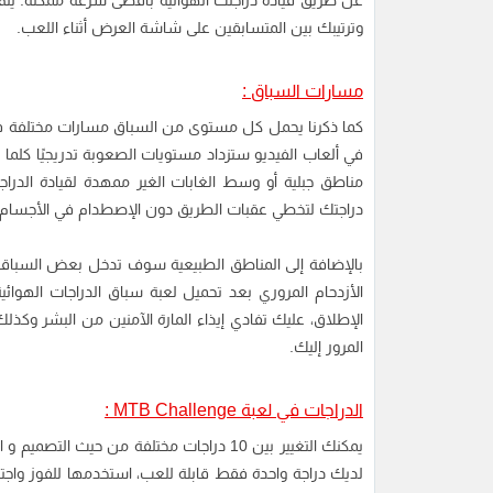
عن طريق قيادة دراجتك الهوائية بأقصى سرعة ممكنة. يت
وترتيبك بين المتسابقين على شاشة العرض أثناء اللعب.
مسارات السباق :
كما ذكرنا يحمل كل مستوى من السباق مسارات مختلفة في 
في ألعاب الفيديو ستزداد مستويات الصعوبة تدريجيًا كلم
مناطق جبلية أو وسط الغابات الغير ممهدة لقيادة الدر
دراجتك لتخطي عقبات الطريق دون الإصطدام في الأجسام ال
بالإضافة إلى المناطق الطبيعية سوف تدخل بعض السباقات 
الأزدحام المروري بعد تحميل لعبة سباق الدراجات الهو
الإطلاق، عليك تفادي إيذاء المارة الآمنين من البشر و
المرور إليك.
الدراجات في لعبة MTB Challenge :
يمكنك التغيير بين 10 دراجات مختلفة من حي
لديك دراجة واحدة فقط قابلة للعب، استخدمها للفوز واجتياز