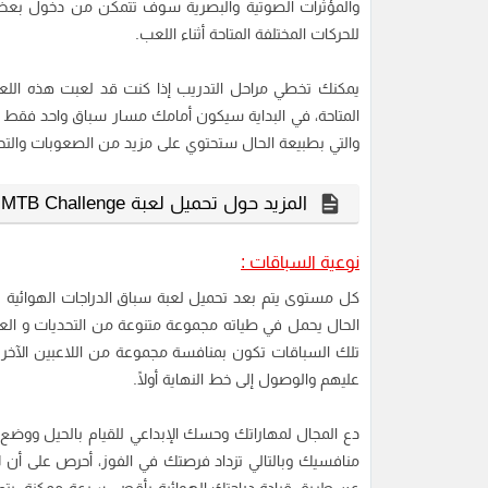
والمؤثرات الصوتية والبصرية سوف تتمكن من دخول بعض الس
للحركات المختلفة المتاحة أثناء اللعب.
يمكنك تخطي مراحل التدريب إذا كنت قد لعبت هذه اللعب
المتاحة، في البداية سيكون أمامك مسار سباق واحد فقط عليك
والتي بطبيعة الحال ستحتوي على مزيد من الصعوبات والتح
المزيد حول تحميل لعبة MTB Challenge للكمبيوتر :-
نوعية السباقات :
كل مستوى يتم بعد تحميل لعبة سباق الدراجات الهوائية
الحال يحمل في طياته مجموعة متنوعة من التحديات و الع
تلك السباقات تكون بمنافسة مجموعة من اللاعبين الآخ
عليهم والوصول إلى خط النهاية أولًا.
دع المجال لمهاراتك وحسك الإبداعي للقيام بالحيل ووضع 
منافسيك وبالتالي تزداد فرصتك في الفوز، أحرص على أن لا