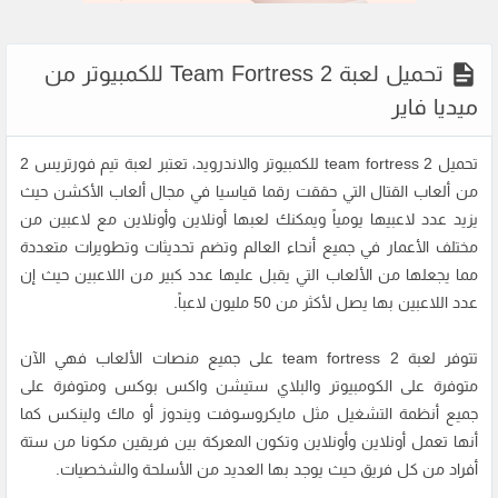
تحميل لعبة Team Fortress 2 للكمبيوتر من
ميديا فاير
تحميل team fortress 2 للكمبيوتر والاندرويد، تعتبر لعبة تيم فورتريس 2
من ألعاب القتال التي حققت رقما قياسيا في مجال ألعاب الأكشن حيث
يزيد عدد لاعبيها يومياً ويمكنك لعبها أونلاين وأونلاين مع لاعبين من
مختلف الأعمار في جميع أنحاء العالم وتضم تحديثات وتطويرات متعددة
مما يجعلها من الألعاب التي يقبل عليها عدد كبير من اللاعبين حيث إن
عدد اللاعبين بها يصل لأكثر من 50 مليون لاعباً.
تتوفر لعبة team fortress 2 على جميع منصات الألعاب فهي الآن
متوفرة على الكومبيوتر والبلاي ستيشن واكس بوكس ومتوفرة على
جميع أنظمة التشغيل مثل مايكروسوفت ويندوز أو ماك ولينكس كما
أنها تعمل أونلاين وأونلاين وتكون المعركة بين فريقين مكونا من ستة
أفراد من كل فريق حيث يوجد بها العديد من الأسلحة والشخصيات.