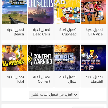
تحميل لعبة
تحميل لعبة
تحميل لعبة
تحميل لعبة
Beach
Dead Cells
Cuphead
GTA Vice
City
للكمبيوتر
للكمبيوتر
Head 2002
للكمبيوتر
من ميديا
مع جميع
للكمبيوتر
مضغوطة
فاير بحجم
الاضافات
من ميديا
من ميديا
صغير
فاير
فاير
تحميل لعبة
تحميل لعبة
تحميل لعبة
تحميل لعبة
الشرطة
جنرال
Content
Total
القديمة
القديمة
Warning
Overdose
Virtua Cop
Generals
للكمبيوتر
للكمبيوتر
المزيد من تحميل العاب اكشن
من ميديا
Zero Hour
من ميديا
من ميديا
فاير
للكمبيوتر
فاير
فاير
مضغوطة