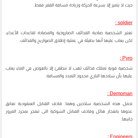
حيث لا يتميز إلا بسرعة الحركة وزيادة مسافة القفز فقط.
soldier :
تعتبر الشخصية صاحبة القذائف الصاروخية والمضادة لقاعدات الأعداء،
لكن يعاب عليها أنها بطيئة في عملية إطلاق الصواريخ والقذائف.
Pyro :
شخصية قوية تمتلك قذائف لهب لا تنطفئ إلا بالغوص في الماء يعاب
عليها بأن سلاحها الناري محدود التمدد والمسافة.
Demoman :
تحمل هذه الشخصية سلاحين وهما: قاذف القنابل العنقودية تعانق
عدوها بانفجار هائل وقاذف القنابل الشوكية التى تنفجر بمجرد المرور
جانبها.
Engineers :