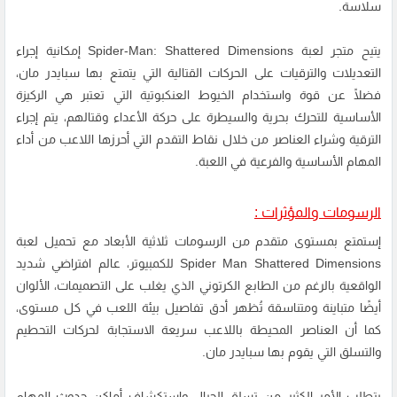
سلاسة.
يتيح متجر لعبة
Spider-Man: Shattered Dimensions
إمكانية إجراء
التعديلات والترقيات على الحركات القتالية التي يتمتع بها سبايدر مان،
فضلًا عن قوة واستخدام الخيوط العنكبوتية التي تعتبر هي الركيزة
الأساسية للتحرك بحرية والسيطرة على حركة الأعداء وقتالهم، يتم إجراء
الترقية وشراء العناصر من خلال نقاط التقدم التي أحرزها اللاعب من أداء
المهام الأساسية والفرعية في اللعبة.
الرسومات والمؤثرات :
إستمتع بمستوى متقدم من الرسومات ثلاثية الأبعاد مع تحميل لعبة
Spider Man Shattered Dimensions للكمبيوتر، عالم افتراضي شديد
الواقعية بالرغم من الطابع الكرتوني الذي يغلب على التصميمات، الألوان
أيضًا متباينة ومتناسقة تُظهر أدق تفاصيل بيئة اللعب في كل مستوى،
كما أن العناصر المحيطة باللاعب سريعة الاستجابة لحركات التحطيم
والتسلق التي يقوم بها سبايدر مان.
يتطلب الأمر الكثير من تسلق الجبال واستكشاف أماكن حدوث المهام