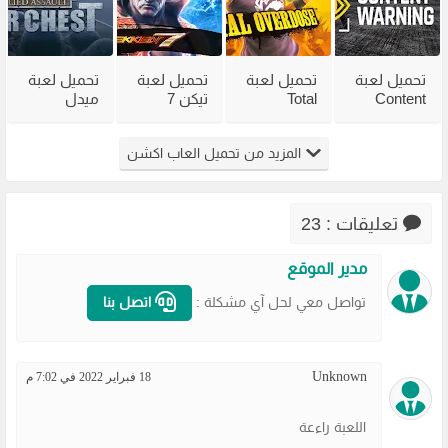
تحميل لعبة
تحميل لعبة
تحميل لعبة
تحميل لعبة
Content
Total
تيكن 7
ميدل
Warning
Overdose
Tekken
الاصلية
للكمبيوتر
للكمبيوتر
للكمبيوتر
Medal of
المزيد من تحميل العاب اكشن
من ميديا
من ميديا
الاصلية مع
Honor جميع
فاير
فاير
الاونلاين
الاصدارات
مضغوطة
تعليقات : 23
مدير الموقع
تواصل معي لحل آي مشكلة :
اتصل بنا
Unknown
18 فبراير 2022 في 7:02 م
اللعبة راءعة