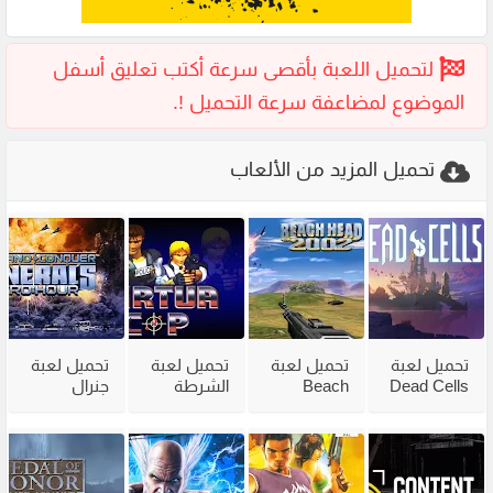
تحميل المزيد من الألعاب
تحميل لعبة
تحميل لعبة
تحميل لعبة
تحميل لعبة
Dead Cells
Beach
الشرطة
جنرال
للكمبيوتر
Head 2002
القديمة
القديمة
مع جميع
للكمبيوتر
Virtua Cop
Generals
الاضافات
من ميديا
من ميديا
Zero Hour
فاير
فاير
للكمبيوتر