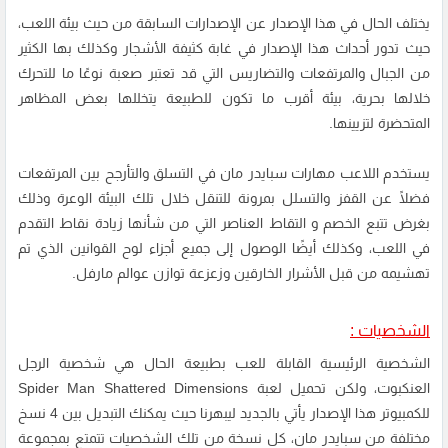
يختلف الحال في هذا الإصدار عن الإصدارات السابقة من حيث بيئة اللعب،
حيث تدور أحداث هذا الإصدار في غابة كثيفة الأشجار وكذلك بها الكثير
من الجبال والمرتفعات والتضاريس التي قد تعتبر صعبة نوعًا ما للتحرك
خلالها بحرية، بيئة أقرب ما تكون للطبيعة يتخللها بعض المظاهر
المتحضرة لتزيينها.
يستخدم اللاعب مهارات سبايدر مان في التسلق والتأرجح بين المرتفعات
فضلًا عن القفز والتسلل بمرونة للتنقل خلال تلك البيئة الوعرة وذلك
بغرض تتبع الخصم و التقاط العناصر التي من شأنها زيادة نقاط التقدم
في اللعب، وكذلك أيضًا الوصول إلى جميع أجزاء لوح القوانين الذي تم
تهشيمه من قبل الأشرار الخارقين وزعزعة توازن عوالم مارفل.
الشخصيات :
الشخصية الرئيسية القابلة للعب بطبيعة الحال هي شخصية الرجل
العنكبوت، ولكن تحميل لعبة Spider Man Shattered Dimensions
للكمبيوتر هذا الإصدار يأتي بالجديد ليبهرنا حيث يمكنك التبديل بين 4 نسخ
مختلفة من سبايدر مان، كل نسخة من تلك الشخصيات تتمتع بمجموعة