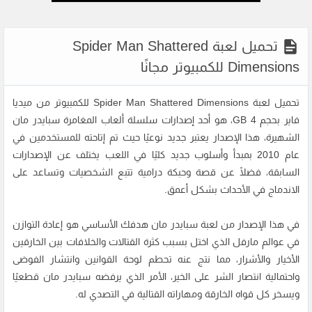
تحميل لعبة Spider Man Shattered
Dimensions للكمبيوتر مجانًا
تحميل لعبة Spider Man Shattered Dimensions للكمبيوتر من ميديا
فاير بحجم 4 GB، هو أحد إصدارات سلسلة ألعاب المغامرة سبايدر مان
الشهيرة، هذا الإصدار يعتبر جديد نوعيًا حيث تم إتاحته للمستخدمين في
عام 2010 بمبدأ وأسلوب جديد كليًا في اللعب يختلف عن الإصدارات
السابقة، فضلًا عن قصة وحبكة درامية تتبع الشخصيات وتساعد على
الاندماج في الأحداث بشكل أعمق.
في هذا الإصدار من لعبة سبايدر مان هدفك الأساسي هو إعادة التوازن
في عوالم مارفل الذي اختل بسبب كثرة القتالات والخلافات بين الخارقين
الأخيار والأشرار، مما نتج عنه تحطم لوحة القوانين وانتشار الفوضى
واحتمالية انتصار الشر على الخير، الأمر الذي يرفضه سبايدر مان قطعيًا
ويسخر كل قواه الخارقة ومهاراته القتالية في التصدي له.